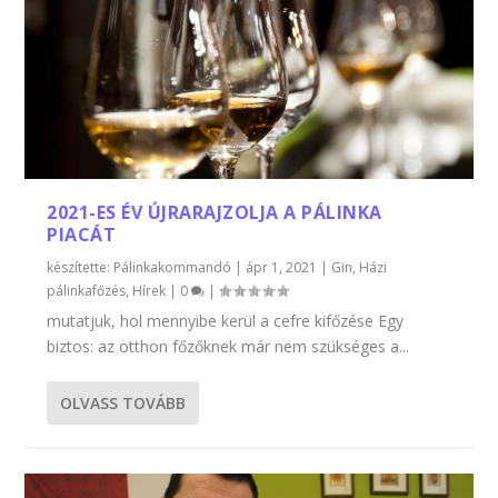
2021-ES ÉV ÚJRARAJZOLJA A PÁLINKA
PIACÁT
készítette:
Pálinkakommandó
|
ápr 1, 2021
|
Gin
,
Házi
pálinkafőzés
,
Hírek
|
0
|
​mutatjuk, hol mennyibe kerül a cefre kifőzése Egy
biztos: az otthon főzőknek már nem szükséges a...
OLVASS TOVÁBB