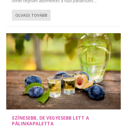
ismét teljesen adómentes a házi párlatfőzés....
OLVASS TOVÁBB
SZÍNESEBB, DE VEGYESEBB LETT A
PÁLINKAPALETTA