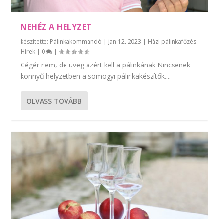
NEHÉZ A HELYZET
készítette:
Pálinkakommandó
|
jan 12, 2023
|
Házi pálinkafőzés
,
Hírek
|
0
|
Cégér nem, de üveg azért kell a pálinkának Nincsenek
könnyű helyzetben a somogyi pálinkakészítők....
OLVASS TOVÁBB