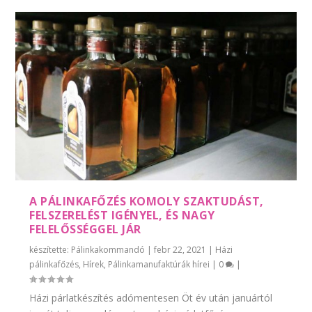
A PÁLINKAFŐZÉS KOMOLY SZAKTUDÁST,
FELSZERELÉST IGÉNYEL, ÉS NAGY
FELELŐSSÉGGEL JÁR
készítette:
Pálinkakommandó
|
febr 22, 2021
|
Házi
pálinkafőzés
,
Hírek
,
Pálinkamanufaktúrák hírei
|
0
|
Házi párlatkészítés adómentesen Öt év után januártól