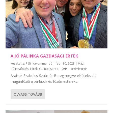
A JÓ PÁLINKA GAZDASÁGI ÉRTÉK
készítette:
Pálinkakommandó
|
febr 10, 2023
|
Házi
pálinkafőzés
,
Hírek
,
Quintessence
|
0
|
Arattak Szabolcs-Szatmár-Bereg megye elkötelezett
magánfőzői a párlatok és főzőmesterek...
OLVASS TOVÁBB