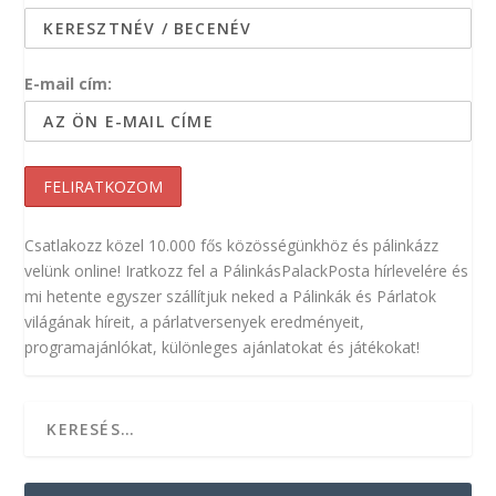
E-mail cím:
Csatlakozz közel 10.000 fős közösségünkhöz és pálinkázz
velünk online! Iratkozz fel a PálinkásPalackPosta hírlevelére és
mi hetente egyszer szállítjuk neked a Pálinkák és Párlatok
világának híreit, a párlatversenyek eredményeit,
programajánlókat, különleges ajánlatokat és játékokat!