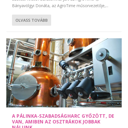
Bányavölgyi Donáta, az AgroTime műsorvezetője,...
OLVASS TOVÁBB
A PÁLINKA-SZABADSÁGHARC GYŐZÖTT, DE
VAN, AMIBEN AZ OSZTRÁKOK JOBBAK
NÁLUNK