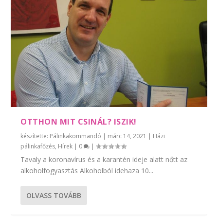
OTTHON MIT CSINÁL? ISZIK!
készítette:
Pálinkakommandó
|
márc 14, 2021
|
Házi
pálinkafőzés
,
Hírek
|
0
|
Tavaly a koronavírus és a karantén ideje alatt nőtt az
alkoholfogyasztás Alkoholból idehaza 10...
OLVASS TOVÁBB