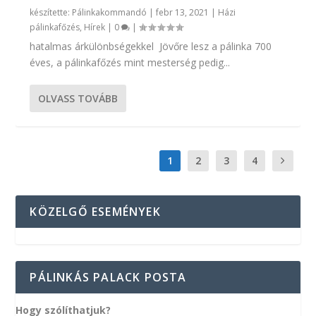
készítette:
Pálinkakommandó
|
febr 13, 2021
|
Házi
pálinkafőzés
,
Hírek
|
0
|
hatalmas árkülönbségekkel ​ Jövőre lesz a pálinka 700
éves, a pálinkafőzés mint mesterség pedig...
OLVASS TOVÁBB
1
2
3
4
KÖZELGŐ ESEMÉNYEK
PÁLINKÁS PALACK POSTA
Hogy szólíthatjuk?