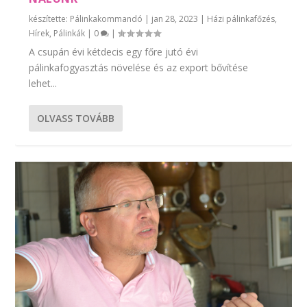
készítette:
Pálinkakommandó
|
jan 28, 2023
|
Házi pálinkafőzés
,
Hírek
,
Pálinkák
|
0
|
A csupán évi kétdecis egy főre jutó évi
pálinkafogyasztás növelése és az export bővítése
lehet...
OLVASS TOVÁBB