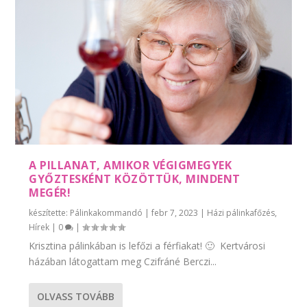
A PILLANAT, AMIKOR VÉGIGMEGYEK
GYŐZTESKÉNT KÖZÖTTÜK, MINDENT
MEGÉR!
készítette:
Pálinkakommandó
|
febr 7, 2023
|
Házi pálinkafőzés
,
Hírek
|
0
|
Krisztina pálinkában is lefőzi a férfiakat! 🙂 ​ Kertvárosi
házában látogattam meg Czifráné Berczi...
OLVASS TOVÁBB