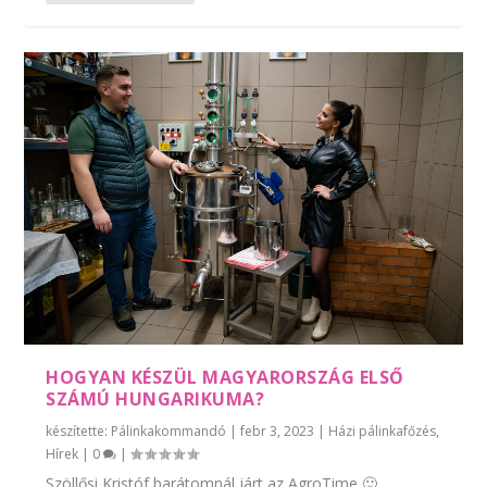
HOGYAN KÉSZÜL MAGYARORSZÁG ELSŐ
SZÁMÚ HUNGARIKUMA?
készítette:
Pálinkakommandó
|
febr 3, 2023
|
Házi pálinkafőzés
,
Hírek
|
0
|
Szöllősi Kristóf barátomnál járt az AgroTime 🙂