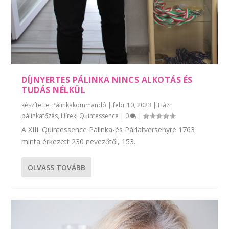
DÍJNYERTES PÁLINKA NINCS ALKOTÁS ÉS
TUDÁS NÉLKÜL
készítette:
Pálinkakommandó
|
febr 10, 2023
|
Házi
pálinkafőzés
,
Hírek
,
Quintessence
|
0
|
A XIII. Quintessence Pálinka-és Párlatversenyre 1763
minta érkezett 230 nevezőtől, 153...
OLVASS TOVÁBB