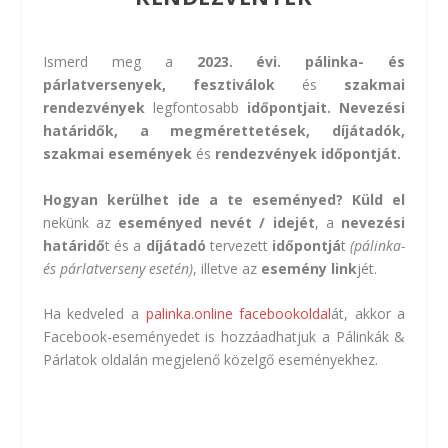
Ismerd meg a
2023. évi. pálinka- és
párlatversenyek, fesztiválok
és
szakmai
rendezvények
legfontosabb
időpontjait. Nevezési
határidők, a megmérettetések, díjátadók,
szakmai események
és
rendezvények időpontját.
Hogyan kerülhet ide a te eseményed? Küld el
nekünk az
eseményed nevét / idejét
, a
nevezési
határidő
t és a
díjátadó
tervezett
időpontjá
t
(pálinka-
és párlatverseny esetén)
, illetve az
esemény link
jét.
Ha kedveled a
palinka.online facebookoldal
át, akkor a
Facebook-eseményedet is hozzáadhatjuk a Pálinkák &
Párlatok oldalán megjelenő közelgő eseményekhez.