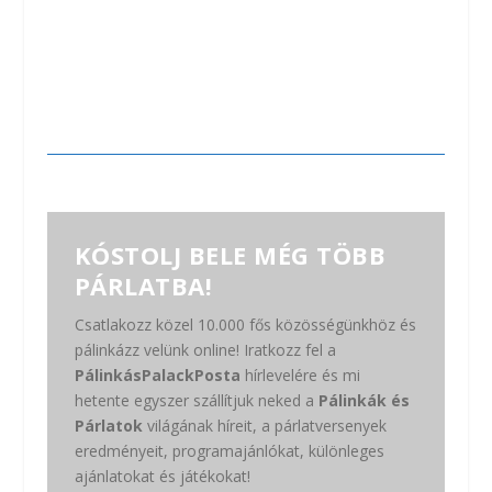
KÓSTOLJ BELE MÉG TÖBB
PÁRLATBA!
Csatlakozz közel 10.000 fős közösségünkhöz és
pálinkázz velünk online! Iratkozz fel a
PálinkásPalackPosta
hírlevelére és mi
hetente egyszer szállítjuk neked a
Pálinkák és
Párlatok
világának híreit, a párlatversenyek
eredményeit, programajánlókat, különleges
ajánlatokat és játékokat!