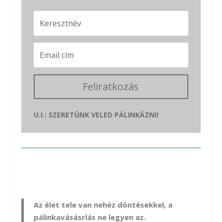
Feliratkozás
U.I.: SZERETÜNK VELED PÁLINKÁZNI!
Az élet tele van nehéz döntésekkel, a
pálinkavásásrlás ne legyen az.