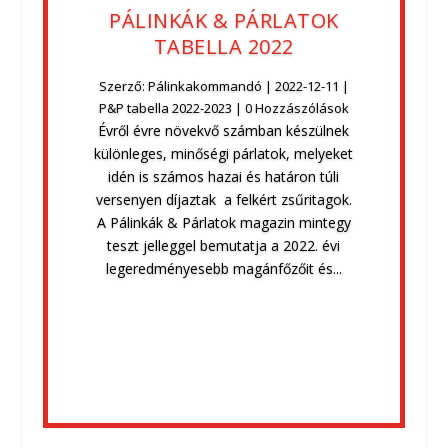
PÁLINKÁK & PÁRLATOK
TABELLA 2022
Szerző:
Pálinkakommandó
|
2022-12-11
|
P&P tabella 2022-2023
| 0 Hozzászólások
Évről évre növekvő számban készülnek
különleges, minőségi párlatok, melyeket
idén is számos hazai és határon túli
versenyen díjaztak a felkért zsűritagok.
A Pálinkák & Párlatok magazin mintegy
teszt jelleggel bemutatja a 2022. évi
legeredményesebb magánfőzőit és...
Bővebben