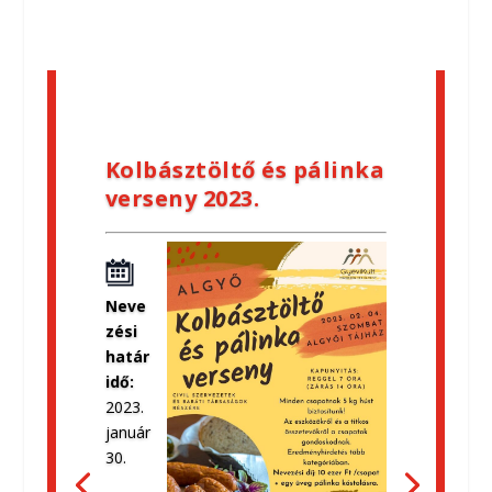
Kolbásztöltő és pálinka
verseny 2023.
Neve
zési
határ
idő:
2023.
január
30.