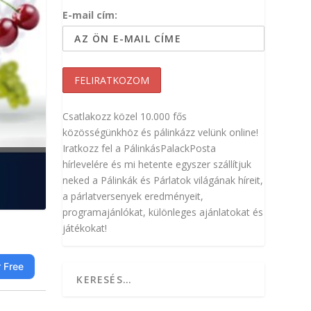
E-mail cím:
Csatlakozz közel 10.000 fős
közösségünkhöz és pálinkázz velünk online!
Iratkozz fel a PálinkásPalackPosta
hírlevelére és mi hetente egyszer szállítjuk
neked a Pálinkák és Párlatok világának híreit,
a párlatversenyek eredményeit,
programajánlókat, különleges ajánlatokat és
játékokat!