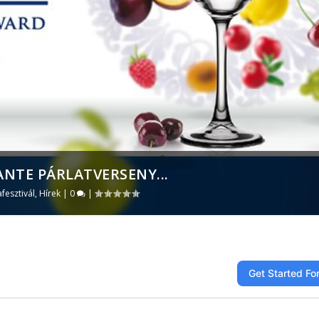
ANTE PÁRLATVERSENY...
afesztivál
,
Hírek
|
0
|