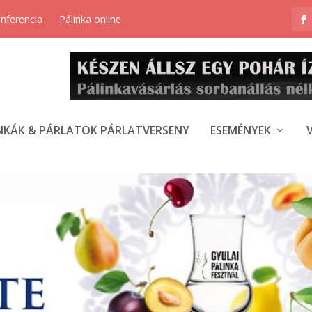
onferencia
Pálinka online
NKÁK & PÁRLATOK PÁRLATVERSENY
ESEMÉNYEK