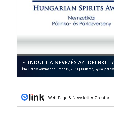
ELINDULT A NEVEZÉS AZ IDEI BRILL
Írta:
Pálinkakommandó
|
febr 15, 2023
|
Brillante
,
Gyulai pálink