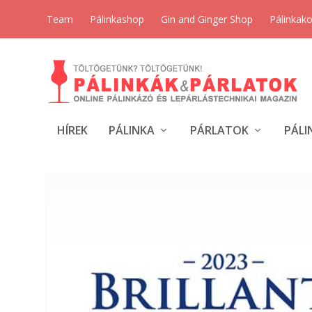
Team
Pálinkashop
Gin and Ginger Shop
Pálinkak
HÍREK
PÁLINKA
PÁRLATOK
PÁLI