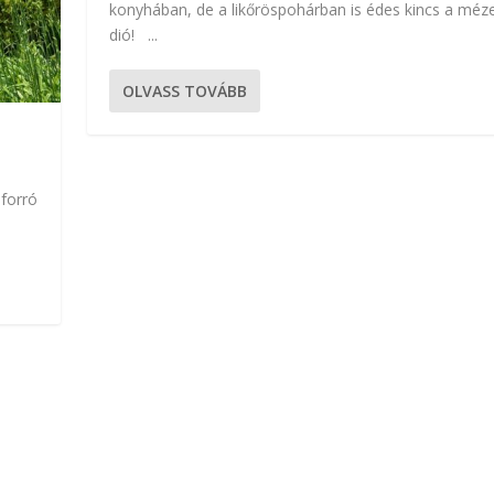
konyhában, de a likőröspohárban is édes kincs a méz
dió! ...
OLVASS TOVÁBB
 forró