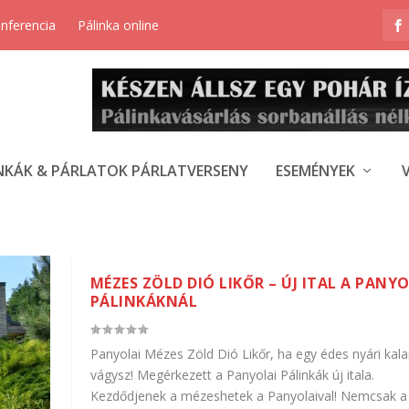
onferencia
Pálinka online
NKÁK & PÁRLATOK PÁRLATVERSENY
ESEMÉNYEK
MÉZES ZÖLD DIÓ LIKŐR – ÚJ ITAL A PANYO
PÁLINKÁKNÁL
Panyolai Mézes Zöld Dió Likőr, ha egy édes nyári kal
vágysz! Megérkezett a Panyolai Pálinkák új itala.
Kezdődjenek a mézeshetek a Panyolaival! Nemcsak a