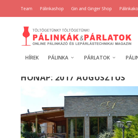
Team
Pálinkashop
Gin and Ginger Shop
Pálinkak
HÍREK
PÁLINKA
PÁRLATOK
PÁLI
HÓNAP:
2017 AUGUSZTUS