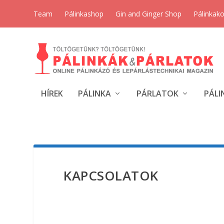
Team
Pálinkashop
Gin and Ginger Shop
Pálinkak
HÍREK
PÁLINKA
PÁRLATOK
PÁLI
KAPCSOLATOK