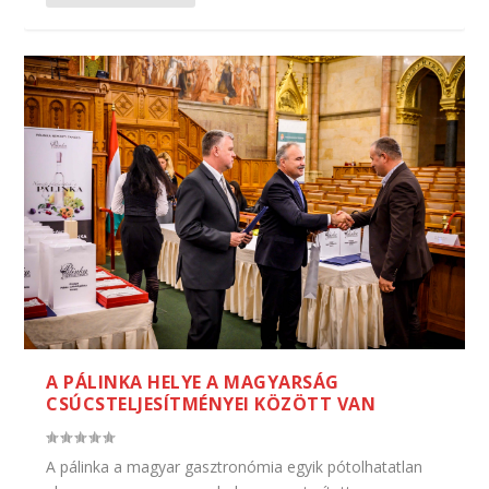
A PÁLINKA HELYE A MAGYARSÁG
CSÚCSTELJESÍTMÉNYEI KÖZÖTT VAN
A pálinka a magyar gasztronómia egyik pótolhatatlan