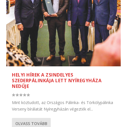
HELYI HÍREK A ZSINDELYES
SZEDERPÁLINKÁJA LETT NYÍREGYHÁZA
NEDŰJE
Mint köztudott, az Országos Pálinka- és Törkölypálinka
Verseny bírálatát Nyíregyházán végezték el...
OLVASS TOVÁBB