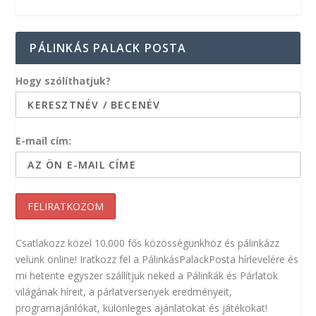
PÁLINKÁS PALACK POSTA
Hogy szólíthatjuk?
E-mail cím:
Csatlakozz közel 10.000 fős közösségünkhöz és pálinkázz
velünk online! Iratkozz fel a PálinkásPalackPosta hírlevelére és
mi hetente egyszer szállítjuk neked a Pálinkák és Párlatok
világának híreit, a párlatversenyek eredményeit,
programajánlókat, különleges ajánlatokat és játékokat!