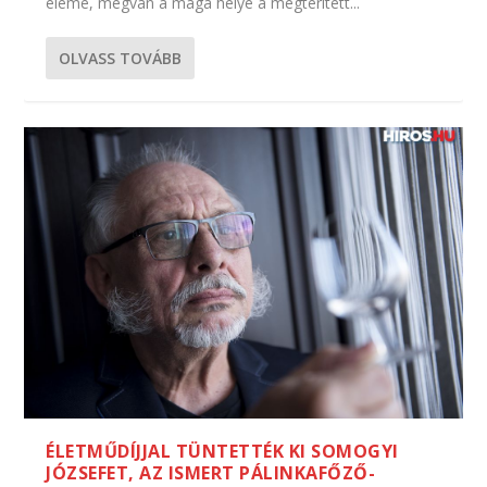
eleme, megvan a maga helye a megterített...
OLVASS TOVÁBB
ÉLETMŰDÍJJAL TÜNTETTÉK KI SOMOGYI
JÓZSEFET, AZ ISMERT PÁLINKAFŐZŐ-