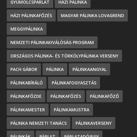
GYÜMÖLCSPÁRLAT
HÁZI PÁLINKA
HÁZI PÁLINKAFŐZÉS
MAGYAR PÁLINKA LOVAGREND
MEGGYPÁLINKA
NEMZETI PÁLINKAKIVÁLÓSÁG PROGRAM
ORSZÁGOS PÁLINKA- ÉS TÖRKÖLYPÁLINKA VERSENY
PACH GÁBOR
PÁLINKA
PÁLINKAANGYAL
PÁLINKABÍRÁLÓ
PÁLINKAFOGYASZTÁS
PÁLINKAFŐZDE
PÁLINKAFŐZÉS
PÁLINKAFŐZŐ
PÁLINKAMESTER
PÁLINKAMUSTRA
PÁLINKA NEMZETI TANÁCS
PÁLINKAVERSENY
PÁLINKÁK
PÁRLAT
PÁRLATADÓJEGY