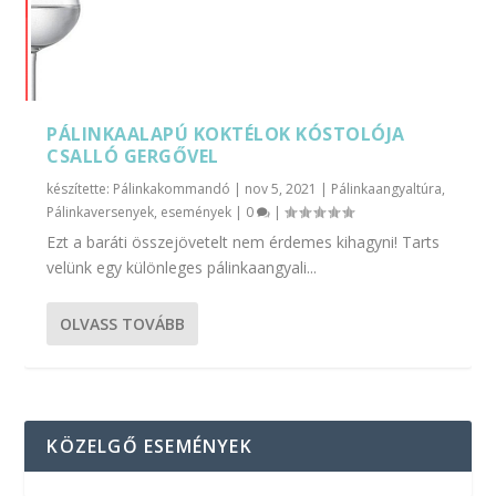
PÁLINKAALAPÚ KOKTÉLOK KÓSTOLÓJA
CSALLÓ GERGŐVEL
készítette:
Pálinkakommandó
|
nov 5, 2021
|
Pálinkaangyaltúra
,
Pálinkaversenyek, események
|
0
|
Ezt a baráti összejövetelt nem érdemes kihagyni! Tarts
velünk egy különleges pálinkaangyali...
OLVASS TOVÁBB
KÖZELGŐ ESEMÉNYEK