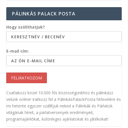
PÁLINKÁS PALACK POSTA
Hogy szólíthatjuk?
E-mail cím:
Csatlakozz közel 10.000 fős közösségünkhöz és pálinkázz
velünk online! Iratkozz fel a PálinkásPalackPosta hírlevelére és
mi hetente egyszer szállítjuk neked a Pálinkák és Párlatok
világának híreit, a párlatversenyek eredményeit,
programajánlókat, különleges ajánlatokat és játékokat!