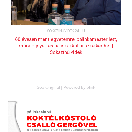
See Original
|
Powered by elink