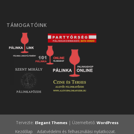
TÁMOGATÓINK
Tervezte:
| Üzemeltető:
Elegant Themes
WordPress
Kezdőlap
Adatvédelmi és felhasználási nyilatkozat.