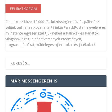
Csatlakozz közel 10.000 fős közösségünkhöz és pálinkázz
velünk online! Iratkozz fel a PálinkásPalackPosta hírlevelére és
mi hetente egyszer szállítjuk neked a Pálinkák és Párlatok
világának híreit, a párlatversenyek eredményeit,
programajánlókat, különleges ajánlatokat és játékokat!
MÁR MESSENGEREN IS