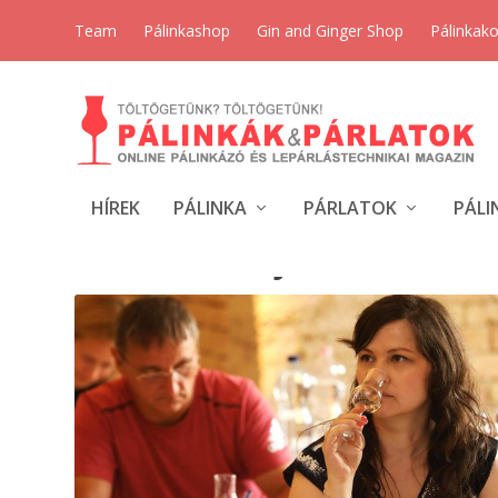
Team
Pálinkashop
Gin and Ginger Shop
Pálinkak
HÍREK
PÁLINKA
PÁRLATOK
PÁLI
HÓNAP:
2018 JÚNIUS