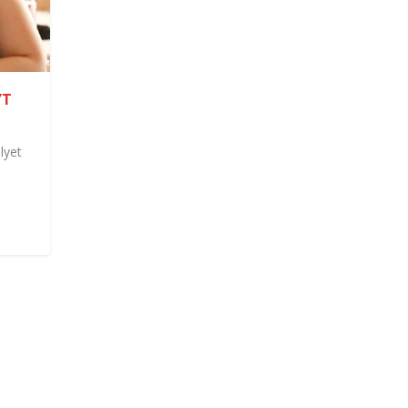
YT
lyet