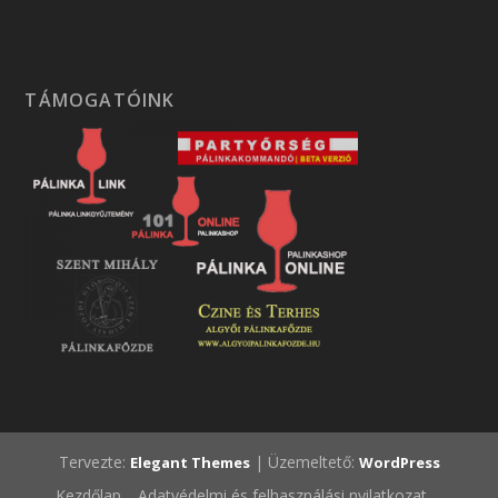
TÁMOGATÓINK
Tervezte:
| Üzemeltető:
Elegant Themes
WordPress
Kezdőlap
Adatvédelmi és felhasználási nyilatkozat.