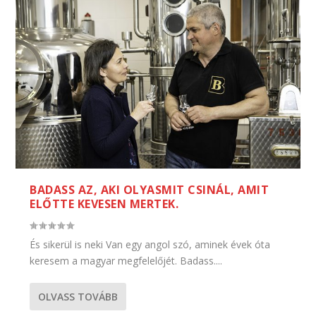
BADASS AZ, AKI OLYASMIT CSINÁL, AMIT
ELŐTTE KEVESEN MERTEK.
És sikerül is neki Van egy angol szó, aminek évek óta
keresem a magyar megfelelőjét. Badass....
OLVASS TOVÁBB