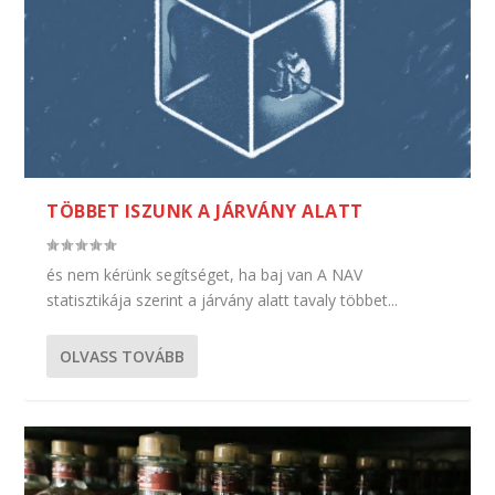
TÖBBET ISZUNK A JÁRVÁNY ALATT
és nem kérünk segítséget, ha baj van A NAV
statisztikája szerint a járvány alatt tavaly többet...
OLVASS TOVÁBB