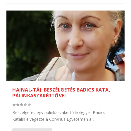
HAJNAL-TÁJ: BESZÉLGETÉS BADICS KATA,
PÁLINKASZAKÉRTŐVEL
Beszélgetés egy pálinkaszakértő hölggyel. Badics
Katalin elvégezte a Corvinus Egyetemen a...