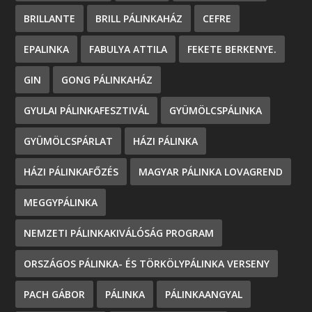
BRILLANTE
BRILL PÁLINKAHÁZ
CEFRE
EPALINKA
FABULYA ATTILA
FEKETE BERKENYE.
GIN
GONG PÁLINKAHÁZ
GYULAI PÁLINKAFESZTIVÁL
GYÜMÖLCSPÁLINKA
GYÜMÖLCSPÁRLAT
HÁZI PÁLINKA
HÁZI PÁLINKAFŐZÉS
MAGYAR PÁLINKA LOVAGREND
MEGGYPÁLINKA
NEMZETI PÁLINKAKIVÁLÓSÁG PROGRAM
ORSZÁGOS PÁLINKA- ÉS TÖRKÖLYPÁLINKA VERSENY
PACH GÁBOR
PÁLINKA
PÁLINKAANGYAL