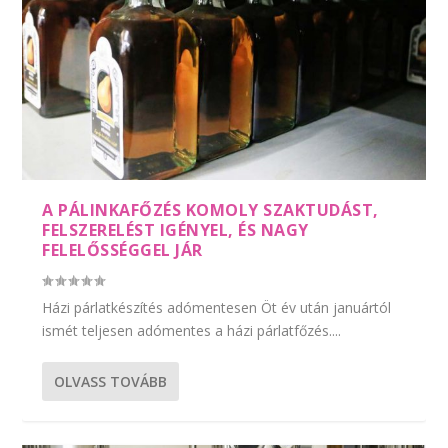
A PÁLINKAFŐZÉS KOMOLY SZAKTUDÁST,
FELSZERELÉST IGÉNYEL, ÉS NAGY
FELELŐSSÉGGEL JÁR
Házi párlatkészítés adómentesen Öt év után januártól
ismét teljesen adómentes a házi párlatfőzés....
OLVASS TOVÁBB