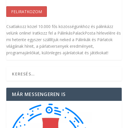
Csatlakozz közel 10.000 fős közösségünkhöz és pálinkázz
velünk online! Iratkozz fel a PálinkásPalackPosta hírlevelére és
mi hetente egyszer szállítjuk neked a Pálinkák és Párlatok
világának híreit, a párlatversenyek eredményeit,
programajánlókat, különleges ajánlatokat és játékokat!
MÁR MESSENGEREN IS