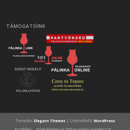
TÁMOGATÓINK
Tervezte:
| Üzemeltető:
Elegant Themes
WordPress
Kezdőlap
Adatvédelmi és felhasználási nyilatkozat.