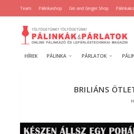
Team
Pálinkashop
Gin and Ginger Shop
Pálinkak
HÍREK
PÁLINKA
PÁRLATOK
PÁLI
BRILIÁNS ÖTLE
H