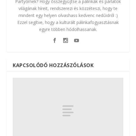
Partyőrnek? Hogy összegyűjtse a pálinkák és párlatok
világának híreit, rendszerezi és közzéteszi, hogy te
mindent egy helyen olvashass kedvenc nedűidről :)
Ezzel segítve, hogy a kulturált pálinkafogyasztásnak
egyre többen hódolhassanak.
KAPCSOLÓDÓ HOZZÁSZÓLÁSOK