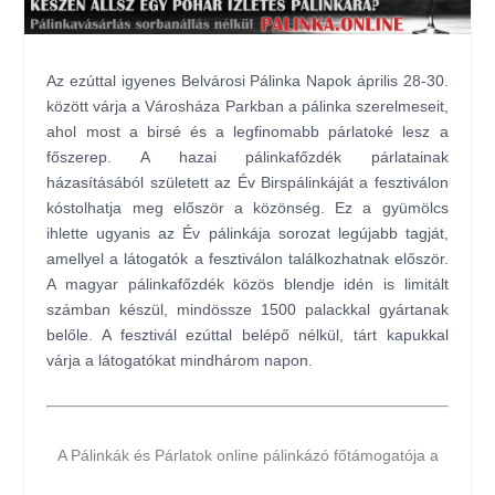
Az ezúttal igyenes Belvárosi Pálinka Napok április 28-30.
között várja a Városháza Parkban a pálinka szerelmeseit,
ahol most a birsé és a legfinomabb párlatoké lesz a
főszerep. A hazai pálinkafőzdék párlatainak
házasításából született az Év Birspálinkáját a fesztiválon
kóstolhatja meg először a közönség. Ez a gyümölcs
ihlette ugyanis az Év pálinkája sorozat legújabb tagját,
amellyel a látogatók a fesztiválon találkozhatnak először.
A magyar pálinkafőzdék közös blendje idén is limitált
számban készül, mindössze 1500 palackkal gyártanak
belőle. A fesztivál ezúttal belépő nélkül, tárt kapukkal
várja a látogatókat mindhárom napon.
A Pálinkák és Párlatok online pálinkázó főtámogatója a