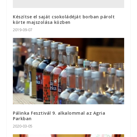
Készítse el saját csokoládéját borban párolt
körte majszolása közben
2019-09-07
Pálinka Fesztivál 9. alkalommal az Agria
Parkban
2020-03-05