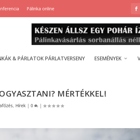
onferencia
Pálinka online
NKÁK & PÁRLATOK PÁRLATVERSENY
ESEMÉNYEK
OGYASZTANI? MÉRTÉKKEL!
kafőzés
,
Hírek
|
0
|