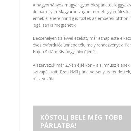
A hagyományos magyar gyümölcspárlatot leggyakrabb
de bármilyen Magyarországon termett gyümölcs lehet
ennek ellenére mindig is főztek az emberek otthon i
legálisan is megtehetik.
Becsehelyen tíz évvel ezelőtt, már aznap este elkezd
éves évfordulót ünnepelték, mely rendezvényt a Pa
Hajdu Szilárd Kis-hegyi pincéjénél.
A szervezők már 27-én éjfélkor – a Himnusz elénekl
szilvapálinkát. Ezen kívül párlatversenyt is rendezt
résztvevők.
KÓSTOLJ BELE MÉG TÖBB
PÁRLATBA!