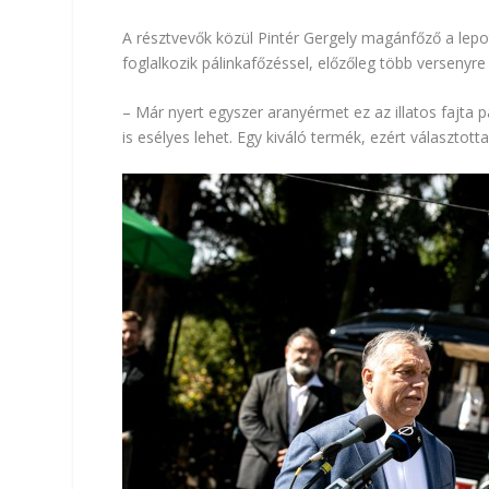
​A résztvevők közül Pintér Gergely magánfőző a lepot
foglalkozik pálinkafőzéssel, előzőleg több versenyre 
– Már nyert egyszer aranyérmet ez az illatos fajta 
is esélyes lehet. Egy kiváló termék, ezért választo