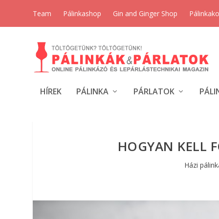
Team
Pálinkashop
Gin and Ginger Shop
Pálinkak
HÍREK
PÁLINKA
PÁRLATOK
PÁLI
HOGYAN KELL F
Házi pálin