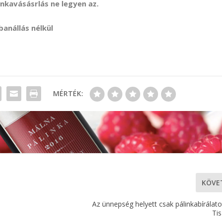
inkavásásrlás ne legyen az.
banállás nélkül
MÉRTÉK:
KÖVE
Az ünnepség helyett csak pálinkabírálato
Ti