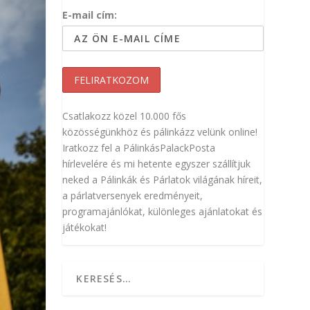
E-mail cím:
Csatlakozz közel 10.000 fős
közösségünkhöz és pálinkázz velünk online!
Iratkozz fel a PálinkásPalackPosta
hírlevelére és mi hetente egyszer szállítjuk
neked a Pálinkák és Párlatok világának híreit,
a párlatversenyek eredményeit,
programajánlókat, különleges ajánlatokat és
játékokat!