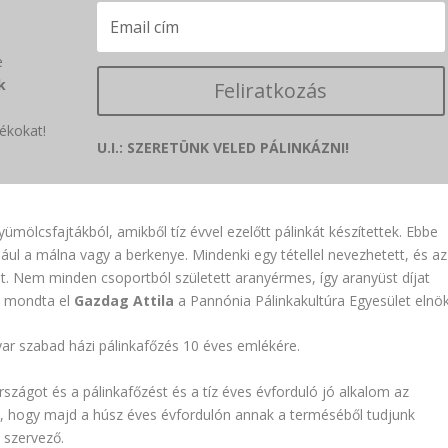
e
k
Feliratkozás
ékokat!
U.I.: SZERETÜNK VELED PÁLINKÁZNI!
mölcsfajtákból, amikből tíz évvel ezelőtt pálinkát készítettek. Ebbe
ul a málna vagy a berkenye. Mindenki egy tétellel nevezhetett, és az
at. Nem minden csoportból született aranyérmes, így aranyüst díjat
 – mondta el
Gazdag Attila
a Pannónia Pálinkakultúra Egyesület elnök
gyar szabad házi pálinkafőzés 10 éves emlékére.
szágot és a pálinkafőzést és a tíz éves évforduló jó alkalom az
ük, hogy majd a húsz éves évfordulón annak a terméséből tudjunk
szervező.