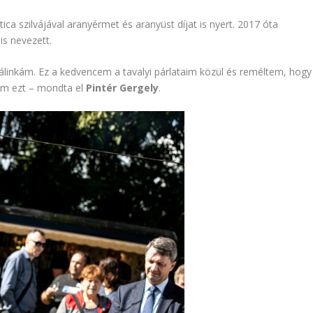
ica szilvájával aranyérmet és aranyüst díjat is nyert. 2017 óta
is nevezett.
pálinkám. Ez a kedvencem a tavalyi párlataim közül és reméltem, hogy 
ttam ezt – mondta el
Pintér Gergely
.