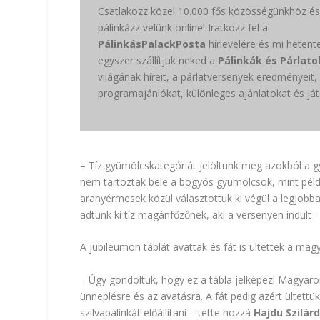
Csatlakozz közel 10.000 fős közösségünkhöz és
pálinkázz velünk online! Iratkozz fel a
PálinkásPalackPosta
hírlevelére és mi hetent
egyszer szállítjuk neked a
Pálinkák és Párlato
világának híreit, a párlatversenyek eredményeit,
programajánlókat, különleges ajánlatokat és ját
– Tíz gyümölcskategóriát jelöltünk meg azokból a gyü
nem tartoztak bele a bogyós gyümölcsök, mint példá
aranyérmesek közül választottuk ki végül a legjobb
adtunk ki tíz magánfőzőnek, aki a versenyen indult
A jubileumon táblát avattak és fát is ültettek a ma
– Úgy gondoltuk, hogy ez a tábla jelképezi Magyaror
ünneplésre és az avatásra. A fát pedig azért ültett
szilvapálinkát előállítani – tette hozzá
Hajdu Szilárd