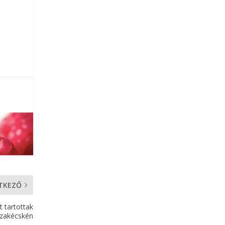
TKEZŐ
t tartottak
szakécskén