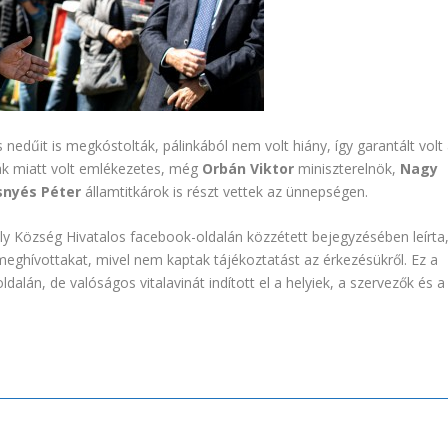
edűit is megkóstolták, pálinkából nem volt hiány, így garantált volt
kák miatt volt emlékezetes, még
Orbán Viktor
miniszterelnök,
Nagy
snyés Péter
államtitkárok is részt vettek az ünnepségen.
y Község Hivatalos facebook-oldalán közzétett bejegyzésében leírta
eghívottakat, mivel nem kaptak tájékoztatást az érkezésükről. Ez a
lán, de valóságos vitalavinát indított el a helyiek, a szervezők és a