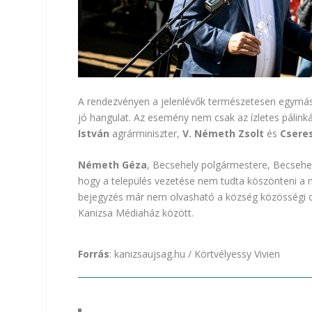
A rendezvényen a jelenlévők természetesen egymás n
jó hangulat. Az esemény nem csak az ízletes pálin
István
agrárminiszter,
V. Németh Zsolt
és
Csere
Németh Géza
, Becsehely polgármestere, Becsehel
hogy a település vezetése nem tudta köszönteni a m
bejegyzés már nem olvasható a község közösségi olda
Kanizsa Médiaház között.
Forrás
:
kanizsaujsag.hu / Körtvélyessy Vivien