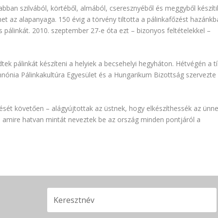
an szilvából, körtéből, almából, cseresznyéből és meggyből készíti
 az alapanyaga. 150 évig a törvény tiltotta a pálinkafőzést hazánkb
s pálinkát. 2010. szeptember 27-e óta ezt – bizonyos feltételekkel –
tek pálinkát készíteni a helyiek a becsehelyi hegyháton. Hétvégén a tí
nnónia Pálinkakultúra Egyesület és a Hungarikum Bizottság szervezte
ését követően – alágyújtottak az üstnek, hogy elkészíthessék az ünne
ek, amire hatvan mintát neveztek be az ország minden pontjáról a