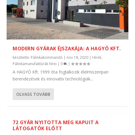
MODERN GYÁRAK ÉJSZAKÁJA: A HAGYÓ KFT.
készítette:
Pálinkakommandó
|
nov 18, 2020
|
Hírek
,
Pálinkamanufaktúrák hírei
|
0
|
A HAGYÓ Kft. 1999 óta foglalkozik élelmiszeripari
berendezések és innovatív technológiák...
OLVASS TOVÁBB
72 GYÁR NYITOTTA MEG KAPUIT A
LÁTOGATÓK ELŐTT