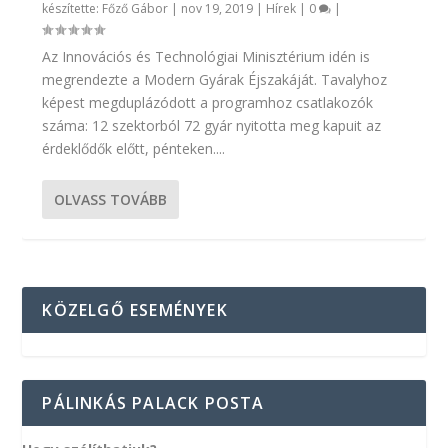
készítette:
Főző Gábor
|
nov 19, 2019
|
Hírek
|
0
|
Az Innovációs és Technológiai Minisztérium idén is
megrendezte a Modern Gyárak Éjszakáját. Tavalyhoz
képest megduplázódott a programhoz csatlakozók
száma: 12 szektorból 72 gyár nyitotta meg kapuit az
érdeklődők előtt, pénteken....
OLVASS TOVÁBB
KÖZELGŐ ESEMÉNYEK
PÁLINKÁS PALACK POSTA