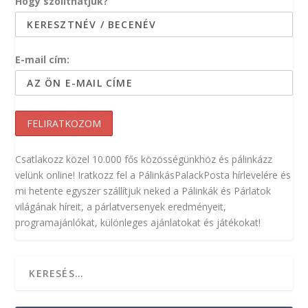
Hogy szólíthatjuk?
E-mail cím:
Csatlakozz közel 10.000 fős közösségünkhöz és pálinkázz
velünk online! Iratkozz fel a PálinkásPalackPosta hírlevelére és
mi hetente egyszer szállítjuk neked a Pálinkák és Párlatok
világának híreit, a párlatversenyek eredményeit,
programajánlókat, különleges ajánlatokat és játékokat!