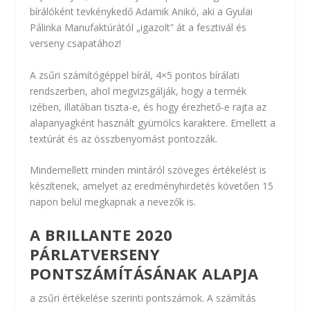
bírálóként tevkénykedő Adamik Anikó, aki a Gyulai
Pálinka Manufaktúrától „igazolt” át a fesztivál és
verseny csapatához!
A zsűri számítógéppel bírál, 4×5 pontos bírálati
rendszerben, ahol megvizsgálják, hogy a termék
izében, illatában tiszta-e, és hogy érezhető-e rajta az
alapanyagként használt gyümölcs karaktere. Emellett a
textúrát és az összbenyomást pontozzák.
Mindemellett minden mintáról szöveges értékelést is
készítenek, amelyet az eredményhirdetés követően 15
napon belül megkapnak a nevezők is.
A BRILLANTE 2020
PÁRLATVERSENY
PONTSZÁMÍTÁSÁNAK ALAPJA
a zsűri értékelése szerinti pontszámok. A számítás