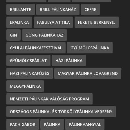
BRILLANTE
BRILL PÁLINKAHÁZ
CEFRE
EPALINKA
FABULYA ATTILA
FEKETE BERKENYE.
GIN
GONG PÁLINKAHÁZ
GYULAI PÁLINKAFESZTIVÁL
GYÜMÖLCSPÁLINKA
GYÜMÖLCSPÁRLAT
HÁZI PÁLINKA
HÁZI PÁLINKAFŐZÉS
MAGYAR PÁLINKA LOVAGREND
MEGGYPÁLINKA
NEMZETI PÁLINKAKIVÁLÓSÁG PROGRAM
ORSZÁGOS PÁLINKA- ÉS TÖRKÖLYPÁLINKA VERSENY
PACH GÁBOR
PÁLINKA
PÁLINKAANGYAL