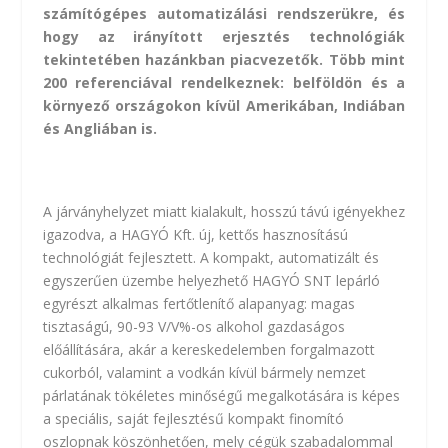
számítógépes automatizálási rendszerükre, és
hogy az irányított erjesztés technológiák
tekintetében hazánkban piacvezetők. Több mint
200 referenciával rendelkeznek: belföldön és a
környező országokon kívül Amerikában, Indiában
és Angliában is.
A járványhelyzet miatt kialakult, hosszú távú igényekhez
igazodva, a HAGYÓ Kft. új, kettős hasznosítású
technológiát fejlesztett. A kompakt, automatizált és
egyszerűen üzembe helyezhető HAGYÓ SNT lepárló
egyrészt alkalmas fertőtlenítő alapanyag: magas
tisztaságú, 90-93 V/V%-os alkohol gazdaságos
előállítására, akár a kereskedelemben forgalmazott
cukorból, valamint a vodkán kívül bármely nemzet
párlatának tökéletes minőségű megalkotására is képes
a speciális, saját fejlesztésű kompakt finomító
oszlopnak köszönhetően, mely cégük szabadalommal