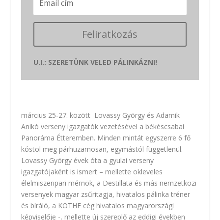
Feliratkozás
U.I.: SZERETÜNK VELED PÁLINKÁZNI!
március 25-27. között Lovassy György és Adamik
Anikó verseny igazgatók vezetésével a békéscsabai
Panoráma Étteremben. Minden mintát egyszerre 6 fő
kóstol meg párhuzamosan, egymástól függetlenül.
Lovassy György évek óta a gyulai verseny
igazgatójaként is ismert – mellette okleveles
élelmiszeripari mérnök, a Destillata és más nemzetközi
versenyek magyar zsűritagja, hivatalos pálinka tréner
és bíráló, a KOTHE cég hivatalos magyarországi
képviselője -, mellette új szereplő az eddigi években