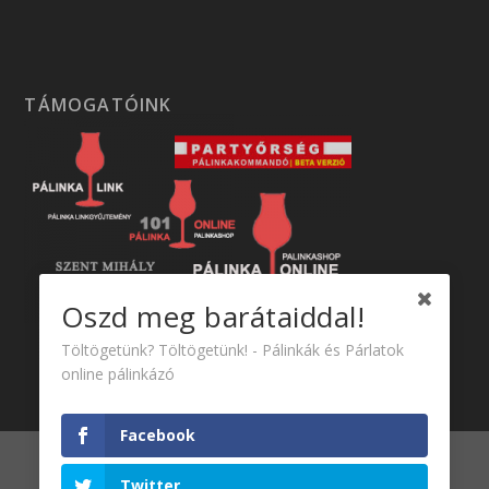
TÁMOGATÓINK
Oszd meg barátaiddal!
Töltögetünk? Töltögetünk! - Pálinkák és Párlatok
online pálinkázó
Facebook
Tervezte:
| Üzemeltető:
Elegant Themes
WordPress
Twitter