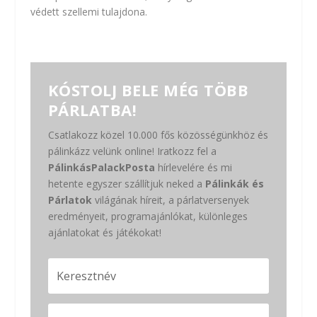
védett szellemi tulajdona.
KÓSTOLJ BELE MÉG TÖBB
PÁRLATBA!
Csatlakozz közel 10.000 fős közösségünkhöz és
pálinkázz velünk online! Iratkozz fel a
PálinkásPalackPosta
hírlevelére és mi
hetente egyszer szállítjuk neked a
Pálinkák és
Párlatok
világának híreit, a párlatversenyek
eredményeit, programajánlókat, különleges
ajánlatokat és játékokat!