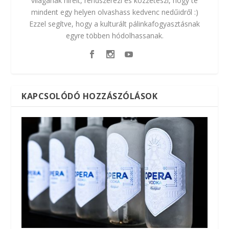
világának híreit, rendszerezi és közzéteszi, hogy te
mindent egy helyen olvashass kedvenc nedűidről :)
Ezzel segítve, hogy a kulturált pálinkafogyasztásnak
egyre többen hódolhassanak.
KAPCSOLÓDÓ HOZZÁSZÓLÁSOK