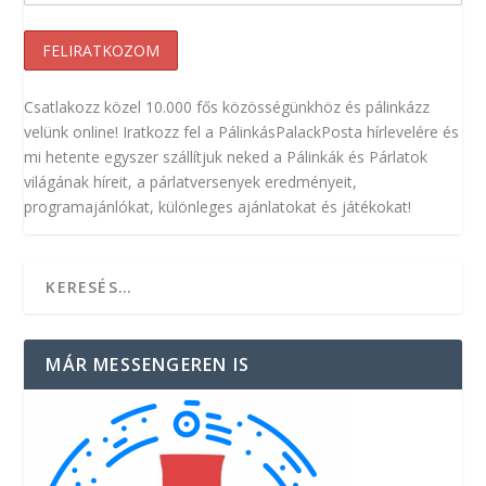
Csatlakozz közel 10.000 fős közösségünkhöz és pálinkázz
velünk online! Iratkozz fel a PálinkásPalackPosta hírlevelére és
mi hetente egyszer szállítjuk neked a Pálinkák és Párlatok
világának híreit, a párlatversenyek eredményeit,
programajánlókat, különleges ajánlatokat és játékokat!
MÁR MESSENGEREN IS