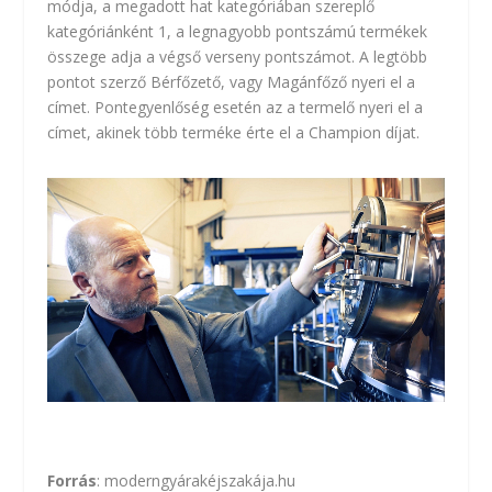
módja, a megadott hat kategóriában szereplő
kategóriánként 1, a legnagyobb pontszámú termékek
összege adja a végső verseny pontszámot. A legtöbb
pontot szerző Bérfőzető, vagy Magánfőző nyeri el a
címet. Pontegyenlőség esetén az a termelő nyeri el a
címet, akinek több terméke érte el a Champion díjat.
Forrás
:
moderngyárakéjszakája.hu