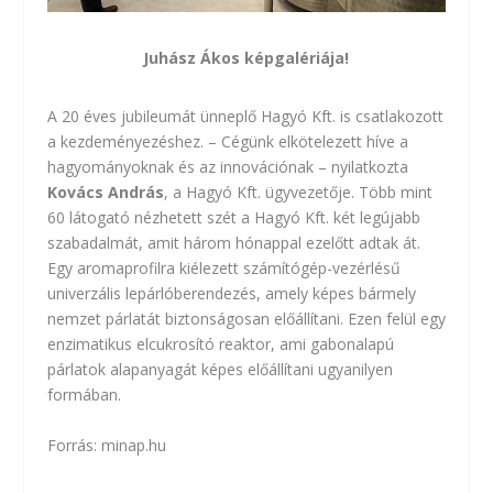
Juhász Ákos képgalériája!
A 20 éves jubileumát ünneplő Hagyó Kft. is csatlakozott
a kezdeményezéshez. – Cégünk elkötelezett híve a
hagyományoknak és az innovációnak – nyilatkozta
Kovács András
, a Hagyó Kft. ügyvezetője. Több mint
60 látogató nézhetett szét a Hagyó Kft. két legújabb
szabadalmát, amit három hónappal ezelőtt adtak át.
Egy aromaprofilra kiélezett számítógép-vezérlésű
univerzális lepárlóberendezés, amely képes bármely
nemzet párlatát biztonságosan előállítani. Ezen felül egy
enzimatikus elcukrosító reaktor, ami gabonalapú
párlatok alapanyagát képes előállítani ugyanilyen
formában.
Forrás: minap.hu