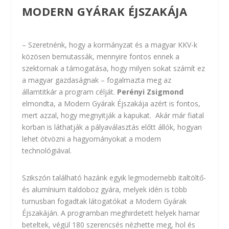
MODERN GYÁRAK ÉJSZAKÁJA
– Szeretnénk, hogy a kormányzat és a magyar KKV-k
közösen bemutassák, mennyire fontos ennek a
szektornak a támogatása, hogy milyen sokat számít ez
a magyar gazdaságnak – fogalmazta meg az
államtitkár a program célját.
Perényi Zsigmond
elmondta, a Modern Gyárak Éjszakája azért is fontos,
mert azzal, hogy megnyitják a kapukat. Akár már fiatal
korban is láthatják a pályaválasztás előtt állók, hogyan
lehet ötvözni a hagyományokat a modern
technológiával.
Szikszón található hazánk egyik legmodernebb italtöltő-
és alumínium italdoboz gyára, melyek idén is több
turnusban fogadtak látogatókat a Modern Gyárak
Éjszakáján. A programban meghirdetett helyek hamar
beteltek, végül 180 szerencsés nézhette meg, hol és