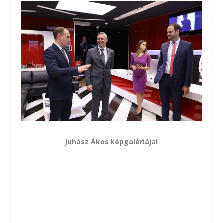
Juhász Ákos képgalériája!