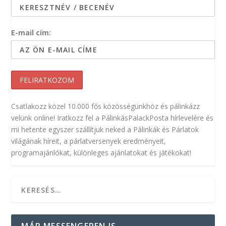
E-mail cím:
Csatlakozz közel 10.000 fős közösségünkhöz és pálinkázz
velünk online! Iratkozz fel a PálinkásPalackPosta hírlevelére és
mi hetente egyszer szállítjuk neked a Pálinkák és Párlatok
világának híreit, a párlatversenyek eredményeit,
programajánlókat, különleges ajánlatokat és játékokat!