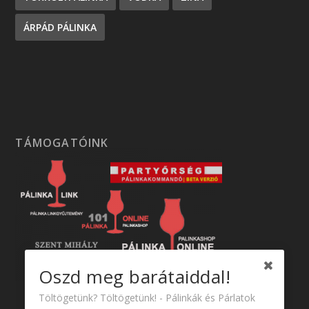
ÁRPÁD PÁLINKA
TÁMOGATÓINK
Oszd meg barátaiddal!
Töltögetünk? Töltögetünk! - Pálinkák és Párlatok