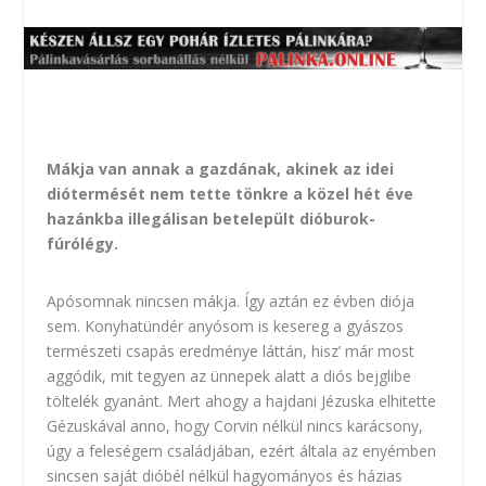
Mákja van annak a gazdának, akinek az idei
diótermését nem tette tönkre a közel hét éve
hazánkba illegálisan betelepült dióburok-
fúrólégy.
Apósomnak nincsen mákja. Így aztán ez évben diója
sem. Konyhatündér anyósom is kesereg a gyászos
természeti csapás eredménye láttán, hisz’ már most
aggódik, mit tegyen az ünnepek alatt a diós bejglibe
töltelék gyanánt. Mert ahogy a hajdani Jézuska elhitette
Gézuskával anno, hogy Corvin nélkül nincs karácsony,
úgy a feleségem családjában, ezért általa az enyémben
sincsen saját dióbél nélkül hagyományos és házias