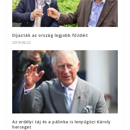
Díjazták az ország legjobb főzdéit
2019-06-22
Az erdélyi táj és a pálinka is lenyűgözi Károly
herceget