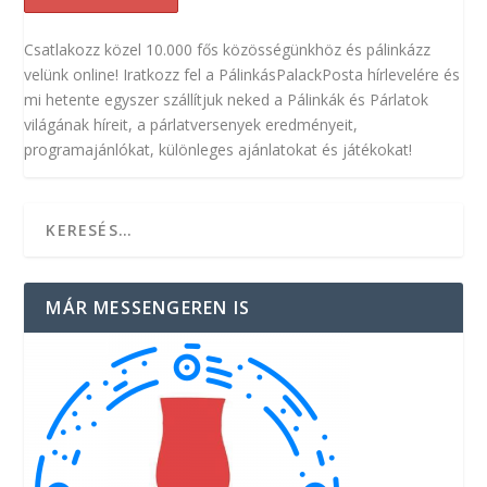
Csatlakozz közel 10.000 fős közösségünkhöz és pálinkázz
velünk online! Iratkozz fel a PálinkásPalackPosta hírlevelére és
mi hetente egyszer szállítjuk neked a Pálinkák és Párlatok
világának híreit, a párlatversenyek eredményeit,
programajánlókat, különleges ajánlatokat és játékokat!
MÁR MESSENGEREN IS