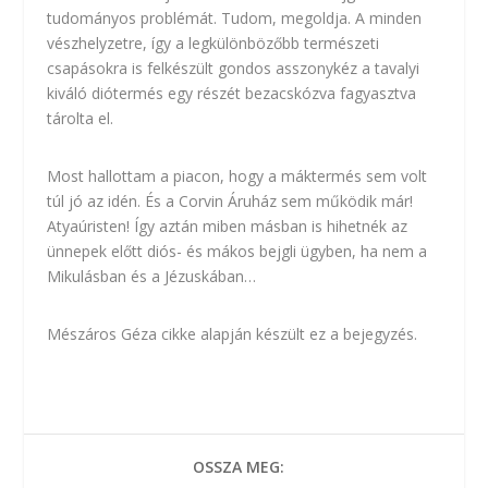
tudományos problémát. Tudom, megoldja. A minden
vészhelyzetre, így a legkülönbözőbb természeti
csapásokra is felkészült gondos asszonykéz a tavalyi
kiváló diótermés egy részét bezacskózva fagyasztva
tárolta el.
Most hallottam a piacon, hogy a máktermés sem volt
túl jó az idén. És a Corvin Áruház sem működik már!
Atyaúristen! Így aztán miben másban is hihetnék az
ünnepek előtt diós- és mákos bejgli ügyben, ha nem a
Mikulásban és a Jézuskában…
Mészáros Géza cikke
alapján készült ez a bejegyzés.
OSSZA MEG: