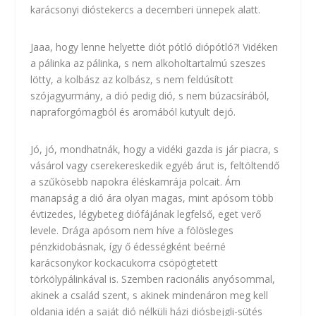
karácsonyi dióstekercs a decemberi ünnepek alatt.
Jaaa, hogy lenne helyette diót pótló diópótló?! Vidéken
a pálinka az pálinka, s nem alkoholtartalmú szeszes
lötty, a kolbász az kolbász, s nem feldúsított
szójagyurmány, a dió pedig dió, s nem búzacsírából,
napraforgómagból és aromából kutyult dejó.
Jó, jó, mondhatnák, hogy a vidéki gazda is jár piacra, s
vásárol vagy cserekereskedik egyéb árut is, feltöltendő
a szűkösebb napokra éléskamrája polcait. Ám
manapság a dió ára olyan magas
, mint apósom több
évtizedes, légybeteg diófájának legfelső, eget verő
levele. Drága apósom nem híve a fölösleges
pénzkidobásnak, így ő édességként beérné
karácsonykor kockacukorra csöpögtetett
törkölypálinkával is. Szemben racionális anyósommal,
akinek a család szent, s akinek mindenáron meg kell
oldania idén a saját dió nélküli házi diósbejgli-sütés