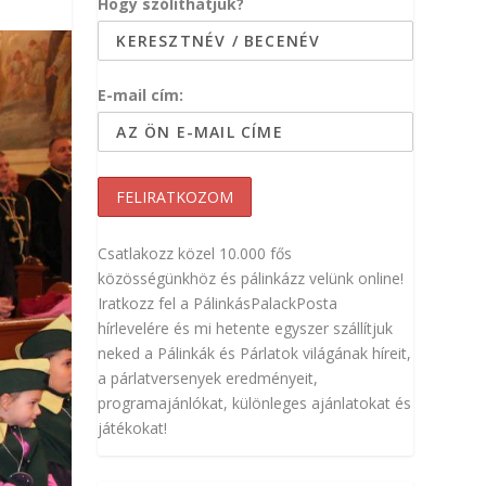
Hogy szólíthatjuk?
E-mail cím:
Csatlakozz közel 10.000 fős
közösségünkhöz és pálinkázz velünk online!
Iratkozz fel a PálinkásPalackPosta
hírlevelére és mi hetente egyszer szállítjuk
neked a Pálinkák és Párlatok világának híreit,
a párlatversenyek eredményeit,
programajánlókat, különleges ajánlatokat és
játékokat!