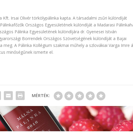
ft. Irsai Olivér törkölypálinka kapta. A társadalmi zsűri különdíját
sti Pálinkafőzők Országos Egyesületének különdíját a Madarasi Pálinkah
rszágos Pálinka Egyesületének különdíjára dr. Gyenesei István
gyarországi Borrendek Országos Szövetségének különdíját a Bajai
pta meg. A Pálinka Kollégium szakmai műhely a szlovákiai Varga Imre á
tus minőségűnek ismerte el.
MÉRTÉK: