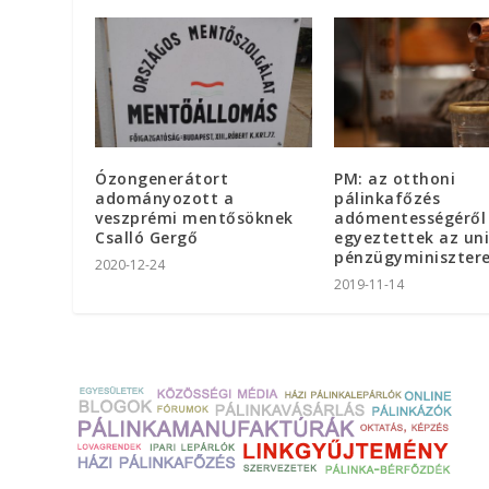
Ózongenerátort
PM: az otthoni
adományozott a
pálinkafőzés
veszprémi mentősöknek
adómentességéről
Csalló Gergő
egyeztettek az un
pénzügyminiszter
2020-12-24
2019-11-14