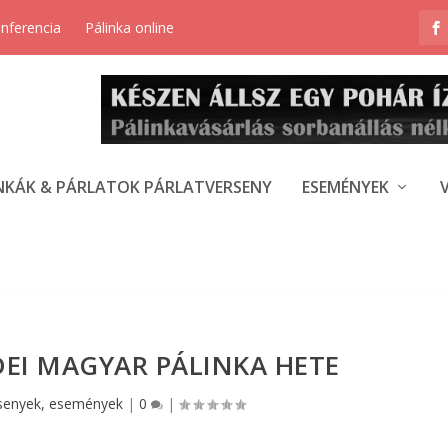
onferencia
Pálinka online
NKÁK & PÁRLATOK PÁRLATVERSENY
ESEMÉNYEK
IDEI MAGYAR PÁLINKA HETE
rsenyek, események
|
0
|