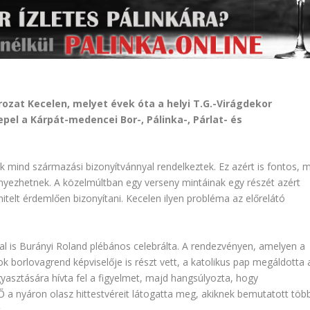
ozat Kecelen, melyet évek óta a helyi T.G.-Virágdekor
el a Kárpát-­medencei Bor-, Pálinka-, Párlat- és
k mind származási bizonyítvánnyal rendelkeztek. Ez azért is fontos, 
yezhetnek. A közelmúltban egy verseny mintáinak egy részét azért
itelt érdemlően bizonyítani. Kecelen ilyen probléma az előrelátó
al is Burányi Roland plébános celebrálta. A rendezvényen, amelyen a
 borlovagrend képviselője is részt vett, a katolikus pap megáldotta 
asztására hívta fel a figyelmet, majd hangsúlyozta, hogy
Ő a nyáron olasz hittestvéreit látogatta meg, akiknek bemutatott töb
.