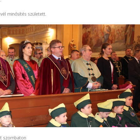
él minősítés született.
zt szombaton