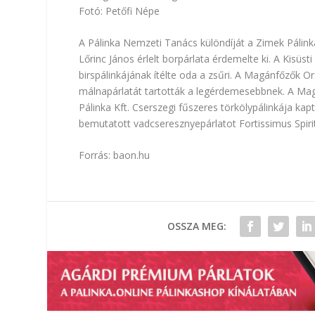
Fotó: Petőfi Népe
A Pálinka Nemzeti Tanács különdíját a Zimek Pálinka K
Lőrinc János érlelt borpárlata érdemelte ki. A Kisü
birspálinkájának ítélte oda a zsűri. A Magánfőzők O
málnapárlatát tartották a legérdemesebbnek. A Ma
Pálinka Kft. Cserszegi fűszeres törkölypálinkája ka
bemutatott vadcseresznyepárlatot Fortissimus Spiri
Forrás:
baon.hu
OSSZA MEG: