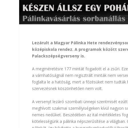
Lezárult a Magyar Pálinka Hete rendezvénysor
középiskola rendez. A programok között szerep
Palackszépségverseny is.
A megméretésre 177 mintát fogadott el a zsűri. Eze
a vámhatóságnál nem regisztrált minták nem versen
foglalta le a hatóság, mert a főzésüket nem tudták h
szervezésnek köszönhetően nem volt.
A versenyt lezáró szombati ünnepi szentmisét ezútt
meghívott szakmai személyiségeken kívül nagyon sok
nemes nedűket. Beszédében az ital mértékletes fogy
kötelességünk a pálinka népszerűsítése a világban. 
pálinkát, így bővítette a hungarikum­kedvelők táborát