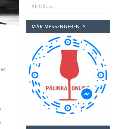
MÁR MESSENGEREN IS
mert
a
b