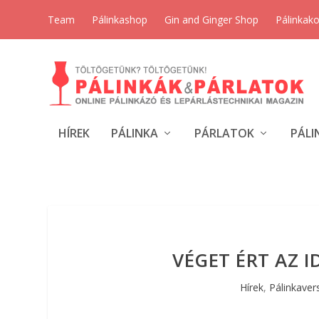
Team
Pálinkashop
Gin and Ginger Shop
Pálinkak
HÍREK
PÁLINKA
PÁRLATOK
PÁLI
VÉGET ÉRT AZ 
Hírek
,
Pálinkave