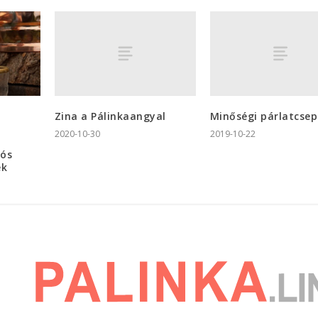
Zina a Pálinkaangyal
Minőségi párlatcse
2020-10-30
2019-10-22
iós
ek