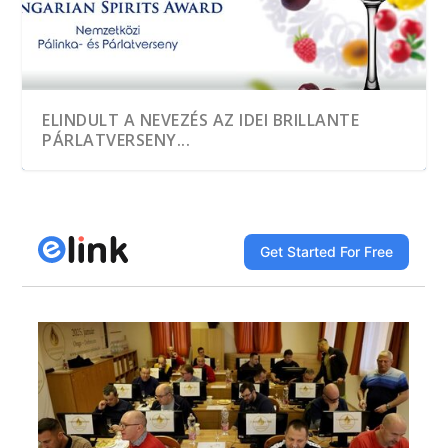
ELINDULT A NEVEZÉS AZ IDEI BRILLANTE
PÁRLATVERSENY...
A HEGYKŐI 1 CSEPP PÁLINKAMANUFAKTÚRA
TÖBB, MINT EZER MINTÁT KÓSTOLTAK A
A JÓ PÁLINKA GAZDASÁGI ÉRTÉK
DÍJNYERTES PÁLINKA NINCS ALKOTÁS ÉS
A GYÜMÖLCS LEGJAVÁT ZÁRJÁK BE AZ