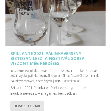
BRILLANTE 2021: PÁLINKAVERSENY
BIZTOSAN LESZ, A FESZTIVÁL SORSA
VISZONT MÉG KÉRDÉSES
készítette:
Pálinkakommandó
|
ápr 22, 2021
|
Brillante
,
Brillante
2021
,
Gyulai pálinkafesztivál
,
Gyulai Pálinkafesztivál 2021
,
Hírek
,
Pálinkaversenyek, események
|
0
|
Brillante 2021 Pálinka és Párlatversenyre napokban
indult a nevezés. A magán és bérfőzők a...
OLVASS TOVÁBB