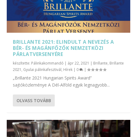
BRILLANTE 2021: ELINDULT A NEVEZÉS A
BÉR- ÉS MAGÁNFŐZŐK NEMZETKÖZI
PÁRLATVERSENYÉRE
készítette:
Pálinkakommandó
|
ápr 22, 2021
|
Brillante
,
Brillante
2021
,
Gyulai pálinkafesztivál
,
Hírek
|
0
|
„Brillante 2021 Hungarian Spirits Award”
sajtóközleménye A Dél-Alföld egyik legnagyobb...
OLVASS TOVÁBB