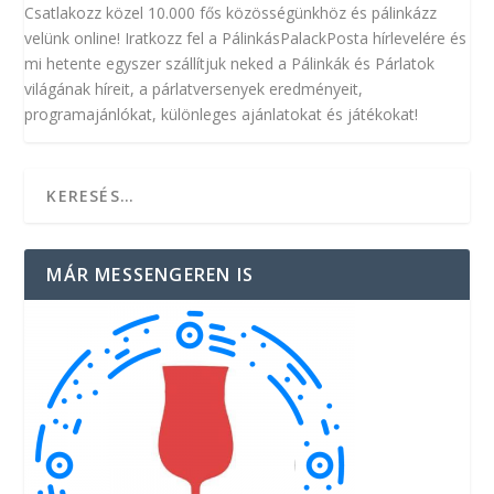
Csatlakozz közel 10.000 fős közösségünkhöz és pálinkázz
velünk online! Iratkozz fel a PálinkásPalackPosta hírlevelére és
mi hetente egyszer szállítjuk neked a Pálinkák és Párlatok
világának híreit, a párlatversenyek eredményeit,
programajánlókat, különleges ajánlatokat és játékokat!
MÁR MESSENGEREN IS