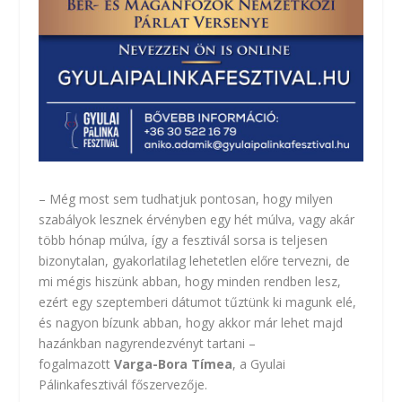
– Még most sem tudhatjuk pontosan, hogy milyen
szabályok lesznek érvényben egy hét múlva, vagy akár
több hónap múlva, így a fesztivál sorsa is teljesen
bizonytalan, gyakorlatilag lehetetlen előre tervezni, de
mi mégis hiszünk abban, hogy minden rendben lesz,
ezért egy szeptemberi dátumot tűztünk ki magunk elé,
és nagyon bízunk abban, hogy akkor már lehet majd
hazánkban nagyrendezvényt tartani –
fogalmazott
Varga-Bora Tímea
, a Gyulai
Pálinkafesztivál főszervezője.