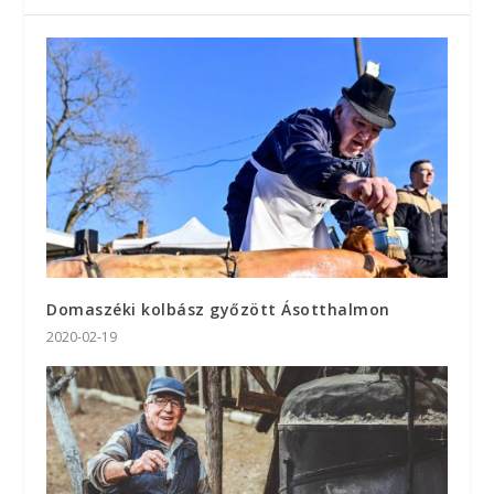
Domaszéki kolbász győzött Ásotthalmon
2020-02-19