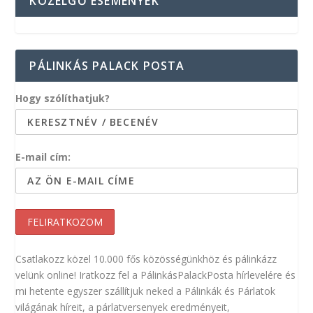
KÖZELGŐ ESEMÉNYEK
PÁLINKÁS PALACK POSTA
Hogy szólíthatjuk?
E-mail cím:
Csatlakozz közel 10.000 fős közösségünkhöz és pálinkázz
velünk online! Iratkozz fel a PálinkásPalackPosta hírlevelére és
mi hetente egyszer szállítjuk neked a Pálinkák és Párlatok
világának híreit, a párlatversenyek eredményeit,