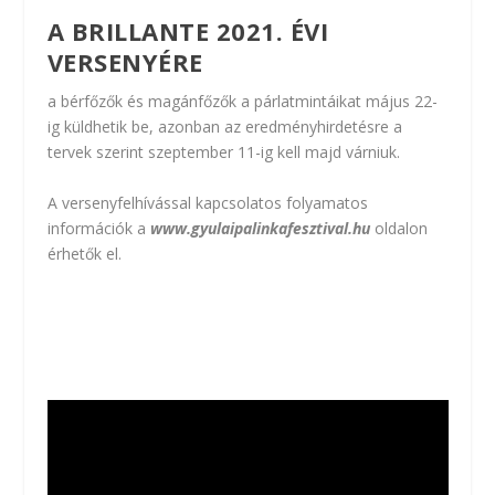
A BRILLANTE 2021. ÉVI
VERSENYÉRE
a bérfőzők és magánfőzők a párlatmintáikat május 22-
ig küldhetik be, azonban az eredményhirdetésre a
tervek szerint szeptember 11-ig kell majd várniuk.
A versenyfelhívással kapcsolatos folyamatos
információk a
www.gyulaipalinkafesztival.hu
oldalon
érhetők el.