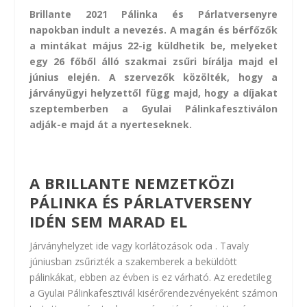
Brillante 2021 Pálinka és Párlatversenyre
napokban indult a nevezés. A magán és bérfőzők
a mintákat május 22-ig küldhetik be, melyeket
egy 26 főből álló szakmai zsűri bírálja majd el
június elején. A szervezők közölték, hogy a
járványügyi helyzettől függ majd, hogy a díjakat
szeptemberben a Gyulai Pálinkafesztiválon
adják-e majd át a nyerteseknek.
A BRILLANTE
NEMZETKÖZI
PÁLINKA ÉS PÁRLATVERSENY
IDÉN SEM MARAD EL
Járványhelyzet ide vagy korlátozások oda . Tavaly
júniusban zsűrizték a szakemberek a beküldött
pálinkákat, ebben az évben is ez várható. Az eredetileg
a
Gyulai Pálinkafesztivál
kisérőrendezvényeként számon