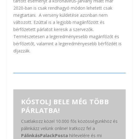
tartott eseményt a koronavírus-járvány miatt már
2020-ban is csak rendhagyó módon lehetett csak
megtartani. A verseny küldetése azonban nem
változott. Ezúttal is a legjobb magánfőzött és
bérfőzetett párlatot keresik a szervezők.
Természetesen a legeredményesebb magánfőzőt és
bérfőzetőt, valamint a legeredményesebb bérfőzdét is
díjazzák.
KÓSTOLJ BELE MÉG TÖBB
PÁRLATBA!
Csatlakozz közel 10.000 fős közösségünkhöz és
pálinkázz velünk online! Iratkozz fel a
PálinkásPalackPosta
hírlevelére és mi