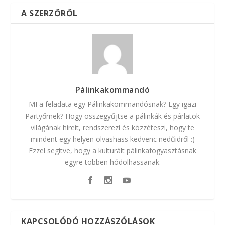
A SZERZŐRŐL
Pálinkakommandó
MI a feladata egy Pálinkakommandósnak? Egy igazi
Partyőrnek? Hogy összegyűjtse a pálinkák és párlatok
világának híreit, rendszerezi és közzéteszi, hogy te
mindent egy helyen olvashass kedvenc nedűidről :)
Ezzel segítve, hogy a kulturált pálinkafogyasztásnak
egyre többen hódolhassanak.
KAPCSOLÓDÓ HOZZÁSZÓLÁSOK