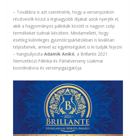
– Továbbra is azt szeretnénk, hogy a versenyünkön
résztvevők közül a legnagyobb díjakat azok nyerjék el,
akik a hagyományos pálinkák között is nagyon szép
termékeket tudnak készíteni. Mindamellett, hogy
esetleg különleges gyümölcspárlatokban is kiválóan
teljesítenek, amivel az egyéniségüket is ki tudják fejezni
– hangsúlyozta
Adamik Anikó
,
a Brillante 2021
Nemzetközi Pálinka és Párlatverseny
szakmai
koordinátora és versenyigazgatója.