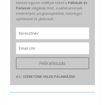
hetente egyszer szállítjuk neked a
Pálinkák és
Párlatok
világának híreit, a párlatversenyek
eredményeit, programajánlókat, különleges
ajánlatokat és játékokat!
Feliratkozás
U.I.: SZERETÜNK VELED PÁLINKÁZNI!