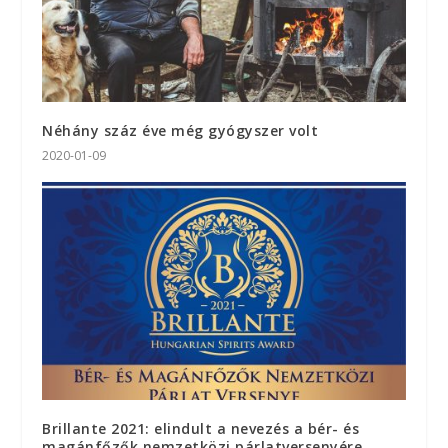
Néhány száz éve még gyógyszer volt
2020-01-09
Brillante 2021: elindult a nevezés a bér- és
magánfőzők nemzetközi párlatversenyére