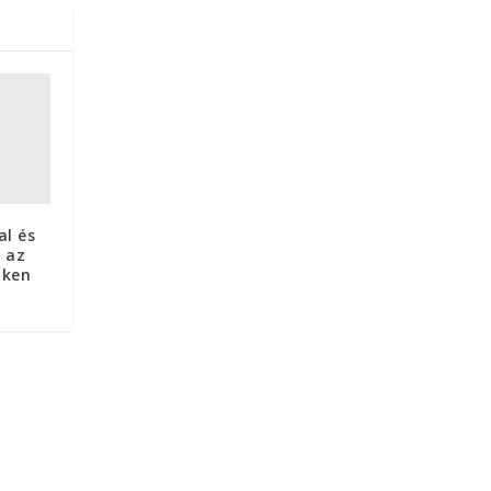
al és
k az
iken