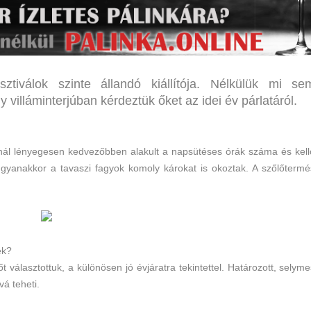
tiválok szinte állandó kiállítója. Nélkülük mi se
 villáminterjúban kérdeztük őket az idei év párlatáról.
yinál lényegesen kedvezőbben alakult a napsütéses órák száma és kell
gyanakkor a tavaszi fagyok komoly károkat is okoztak. A szőlőtermé
ek?
választottuk, a különösen jó évjáratra tekintettel. Határozott, selyme
vá teheti.