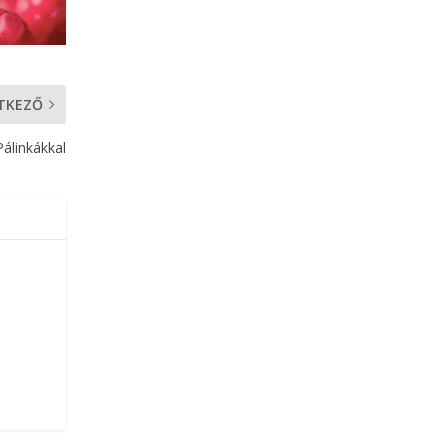
TKEZŐ
Pálinkákkal