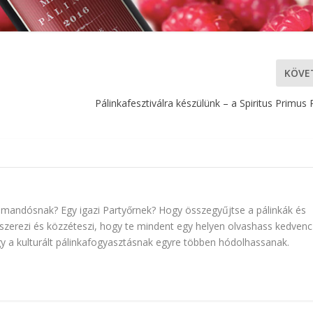
KÖVE
Pálinkafesztiválra készülünk – a Spiritus Primus 
mmandósnak? Egy igazi Partyőrnek? Hogy összegyűjtse a pálinkák és
ndszerezi és közzéteszi, hogy te mindent egy helyen olvashass kedvenc
ogy a kulturált pálinkafogyasztásnak egyre többen hódolhassanak.