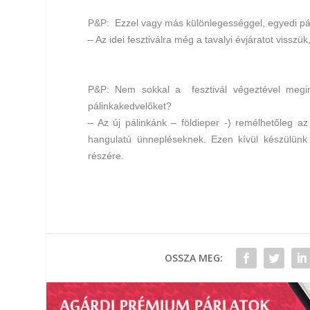
P&P:
Ezzel vagy más különlegességgel, egyedi pál
– Az idei fesztiválra még a tavalyi évjáratot visszü
P&P:
Nem sokkal a fesztivál végeztével megin
pálinkakedvelőket?
– Az új pálinkánk – földieper -) remélhetőleg az
hangulatú ünnepléseknek. Ezen kívül készülünk 
részére.
OSSZA MEG: