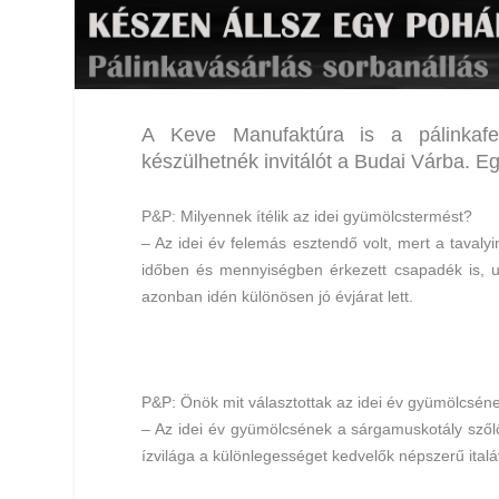
A Keve Manufaktúra is a pálinkafesz
készülhetnék invitálót a Budai Várba. Egy
P&P:
Milyennek ítélik az idei gyümölcstermést?
– Az idei év felemás esztendő volt, mert a taval
időben és mennyiségben érkezett csapadék is, u
azonban idén különösen jó évjárat lett.
P&P:
Önök mit választottak az idei év gyümölcsén
– Az idei év gyümölcsének a sárgamuskotály szőlőt 
ízvilága a különlegességet kedvelők népszerű italá