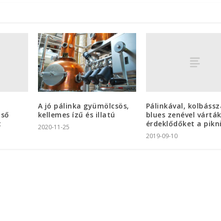
Pálinkával, kolbássz
A jó pálinka gyümölcsös,
lső
blues zenével vártá
kellemes ízű és illatú
t
érdeklődőket a pikn
2020-11-25
2019-09-10