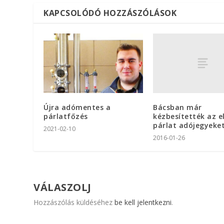
KAPCSOLÓDÓ HOZZÁSZÓLÁSOK
Bácsban már
Újra adómentes a
kézbesítették az e
párlatfőzés
párlat adójegyeke
2021-02-10
2016-01-26
VÁLASZOLJ
Hozzászólás küldéséhez
be kell jelentkezni
.