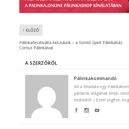
ELŐZŐ
Pálinkafesztiválra készülünk – a Somló Spirit Pálinkaház
Cornus Pálinkáival
A SZERZŐRŐL
Pálinkakommandó
MI a feladata egy Pálinkako
párlatok világának híreit, re
nedűidről :) Ezzel segítve, h