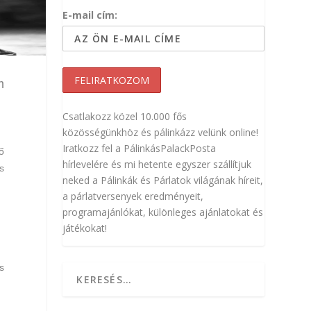
E-mail cím:
m
Csatlakozz közel 10.000 fős
közösségünkhöz és pálinkázz velünk online!
Iratkozz fel a PálinkásPalackPosta
ő
hírlevelére és mi hetente egyszer szállítjuk
s
neked a Pálinkák és Párlatok világának híreit,
a párlatversenyek eredményeit,
programajánlókat, különleges ajánlatokat és
játékokat!
s