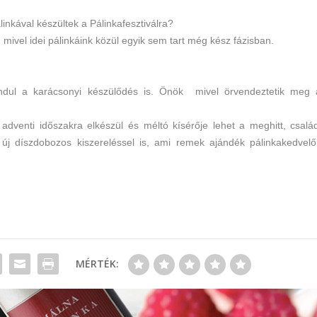
inkával készültek a Pálinkafesztiválra?
k, mivel idei pálinkáink közül egyik sem tart még kész fázisban.
dul a karácsonyi készülődés is. Önök mivel örvendeztetik meg 
 adventi időszakra elkészül és méltó kísérője lehet a meghitt, család
új díszdobozos kiszereléssel is, ami remek ajándék pálinkakedvelő
MÉRTÉK: