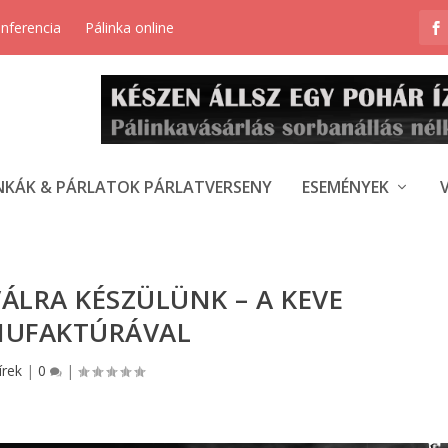
onferencia
Pálinka online
NKÁK & PÁRLATOK PÁRLATVERSENY
ESEMÉNYEK
ÁLRA KÉSZÜLÜNK – A KEVE
UFAKTÚRÁVAL
írek
|
0
|