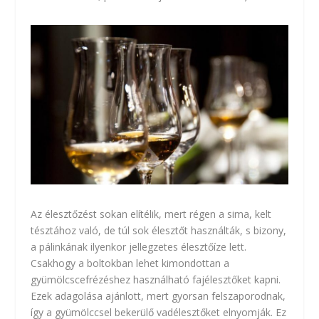
Az élesztőzést sokan elítélik, mert régen a sima, kelt
tésztához való, de túl sok élesztőt használták, s bizony,
a pálinkának ilyenkor jellegzetes élesztőíze lett.
Csakhogy a boltokban lehet kimondottan a
gyümölcscefrézéshez használható fajélesztőket kapni.
Ezek adagolása ajánlott, mert gyorsan felszaporodnak,
így a gyümölccsel bekerülő vadélesztőket elnyomják. Ez