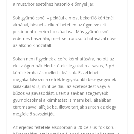
a must/bor esetéhez hasonló előnnyel jár.
Sok gyümölcsnél – például a most bekerülő körténél,
almánál, birsnél – elkerülhetetlen az úgynevezett
pektinbontó enzim hozzáadása. Más gyümölcsnél is
érdemes használni, mert sejtroncsoló hatásával növeli
az alkoholkihozatalt.
Sokan nem figyelnek a cefre kémhatására, holott az
élesztőgombák életfeltételei leginkább a savas, 3 pH
körüli kémhatás mellett ideálisak. Ezzel lehet
megakadályozni a cefrék leggyakoribb betegségeinek
kialakulását is, mint például az ecetesedést vagy a
bűzös vajsavasodást. Ezért a savban szegényebb
gyümölcsöknél a kémhatást is mérni kell, általában
citromsavval állítják be, illetve tartják szinten az elegy
megfelelő savszintjét.
Az erjedés feltétele elsősorban a 20 Celsius-fok körüli