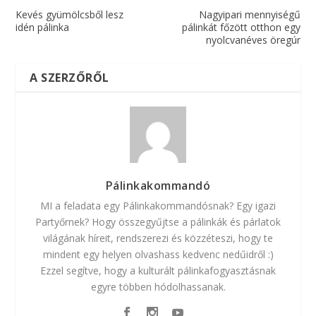
Kevés gyümölcsből lesz
Nagyipari mennyiségű
idén pálinka
pálinkát főzött otthon egy
nyolcvanéves öregúr
A SZERZŐRŐL
Pálinkakommandó
MI a feladata egy Pálinkakommandósnak? Egy igazi
Partyőrnek? Hogy összegyűjtse a pálinkák és párlatok
világának híreit, rendszerezi és közzéteszi, hogy te
mindent egy helyen olvashass kedvenc nedűidről :)
Ezzel segítve, hogy a kulturált pálinkafogyasztásnak
egyre többen hódolhassanak.