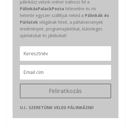
pálinkázz velünk online! Iratkozz fel a
PálinkásPalackPosta
hírlevelére és mi
hetente egyszer szállítjuk neked a
Pálinkák és
Párlatok
világának híreit, a párlatversenyek
eredményeit, programajánlókat, különleges
ajánlatokat és játékokat!
Feliratkozás
U.I.: SZERETÜNK VELED PÁLINKÁZNI!