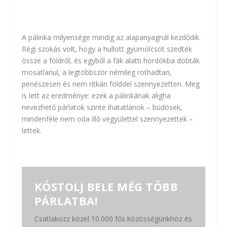
A
pálinka
milyensége mindig az alapanyagnál kezdődik.
Régi szokás volt, hogy a hullott gyümölcsöt szedték
össze a földről, és egyből a fák alatti hordókba dobták
mosatlanul, a legtöbbször némileg rothadtan,
penészesen és nem ritkán földdel szennyezetten. Meg
is lett az eredménye: ezek a pálinkának aligha
nevezhető párlatok szinte ihatatlanok – büdösek,
mindenféle nem oda illő vegyülettel szennyezettek –
lettek.
KÓSTOLJ BELE MÉG TÖBB
PÁRLATBA!
Csatlakozz közel 10.000 fős közösségünkhöz és