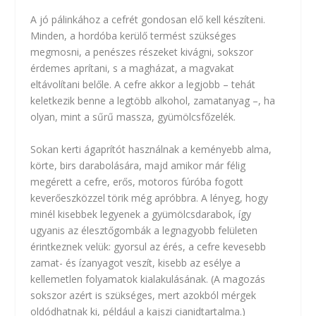
A jó pálinkához a cefrét gondosan elő kell készíteni.
Minden, a hordóba kerülő termést szükséges
megmosni, a penészes részeket kivágni, sokszor
érdemes aprítani, s a magházat, a magvakat
eltávolítani belőle. A cefre akkor a legjobb – tehát
keletkezik benne a legtöbb alkohol, zamatanyag –, ha
olyan, mint a sűrű massza, gyümölcsfőzelék.
Sokan kerti ágaprítót használnak a keményebb alma,
körte, birs darabolására, majd amikor már félig
megérett a cefre, erős, motoros fúróba fogott
keverőeszközzel törik még apróbbra. A lényeg, hogy
minél kisebbek legyenek a gyümölcsdarabok, így
ugyanis az élesztőgombák a legnagyobb felületen
érintkeznek velük: gyorsul az érés, a cefre kevesebb
zamat- és ízanyagot veszít, kisebb az esélye a
kellemetlen folyamatok kialakulásának. (A magozás
sokszor azért is szükséges, mert azokból mérgek
oldódhatnak ki, például a kajszi cianidtartalma.)