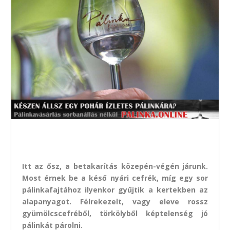
Itt az ősz, a betakarítás közepén-végén járunk.
Most érnek be a késő nyári cefrék, míg egy sor
pálinkafajtához ilyenkor gyűjtik a kertekben az
alapanyagot. Félrekezelt, vagy eleve rossz
gyümölcscefréből, törkölyből képtelenség jó
pálinkát párolni.