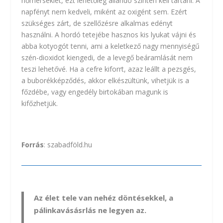
hőmérséklet, ezt lehetőleg állandó szinten kell tartani. A
napfényt nem kedveli, miként az oxigént sem. Ezért
szükséges zárt, de szellőzésre alkalmas edényt
használni. A hordó tetejébe hasznos kis lyukat vájni és
abba kotyogót tenni, ami a keletkező nagy mennyiségű
szén-dioxidot kiengedi, de a levegő beáramlását nem
teszi lehetővé. Ha a cefre kiforrt, azaz leállt a pezsgés,
a buborékképződés, akkor elkészültünk, vihetjük is a
főzdébe, vagy engedély birtokában magunk is
kifőzhetjük.
Forrás
:
szabadföld.hu
Az élet tele van nehéz döntésekkel, a
pálinkavásásrlás ne legyen az.