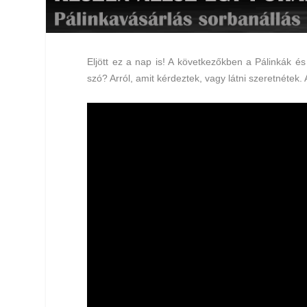
Eljött ez a nap is! A következőkben a
Pálinkák és
szó? Arról, amit kérdeztek, vagy látni szeretnétek. 