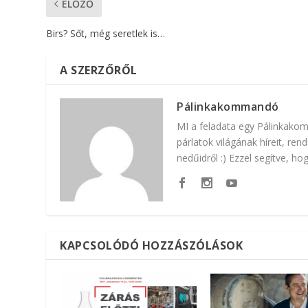
ELŐZŐ
Birs? Sőt, még seretlek is…
A SZERZŐRŐL
Pálinkakommandó
MI a feladata egy Pálinkako
párlatok világának híreit, re
nedűidről :) Ezzel segítve, h
KAPCSOLÓDÓ HOZZÁSZÓLÁSOK