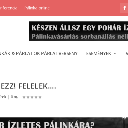
onferencia
Pálinka online
NKÁK & PÁRLATOK PÁRLATVERSENY
ESEMÉNYEK
EZZ! FELELEK….
írek
|
0
|