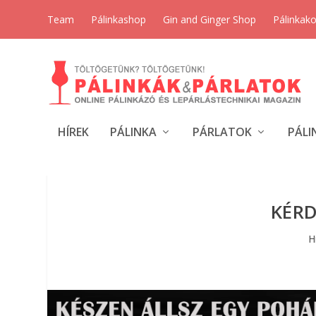
Team
Pálinkashop
Gin and Ginger Shop
Pálinkak
HÍREK
PÁLINKA
PÁRLATOK
PÁLI
KÉRD
H