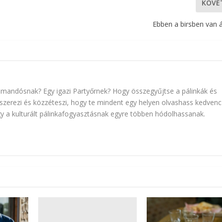
KÖVE
Ebben a birsben van á
mmandósnak? Egy igazi Partyőrnek? Hogy összegyűjtse a pálinkák és
ndszerezi és közzéteszi, hogy te mindent egy helyen olvashass kedvenc
ogy a kulturált pálinkafogyasztásnak egyre többen hódolhassanak.