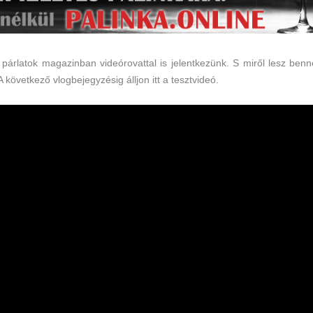
 párlatok
magazinban videórovattal is jelentkezünk. S miről lesz benn
A következő vlogbejegyzésig álljon itt a tesztvideó.