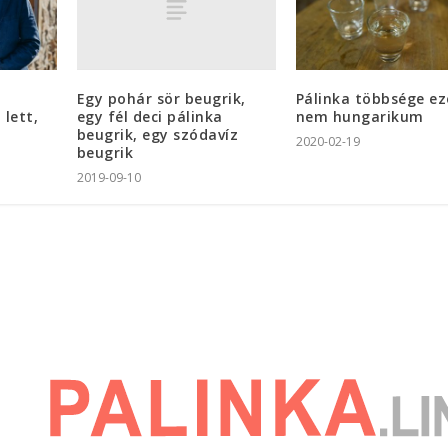
Egy pohár sör beugrik,
Pálinka többsége ez
egy fél deci pálinka
 lett,
nem hungarikum
beugrik, egy szódavíz
2020-02-19
beugrik
2019-09-10