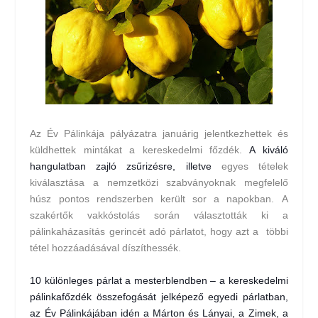
Az
Év Pálinkája
pályázatra januárig jelentkezhettek és
küldhettek mintákat a kereskedelmi főzdék.
A kiváló
hangulatban zajló zsűrizésre, illetve
egyes tételek
kiválasztása a n
emzetközi szabványoknak megfelelő
húsz pontos rendszerben került sor a napokban.
A
szakértők vakkóstolás során választották ki a
pálinkaházasítás gerincét adó párlatot, hogy azt a többi
tétel hozzáadásával díszíthessék.
10 különleges
párlat
a mesterblendben – a kereskedelmi
pálinkafőzdék
összefogását jelképező egyedi párlatban,
az
Év Pálinkájában
idén a
Márton és Lányai
, a
Zimek
, a