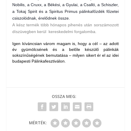
Nobilis
, a
Cruxx
, a
Békési
, a
Gyulai
, a
Csalló
, a
Schiszler
,
a
Tokaj Spirit
és a
Spiritus Primus
pálinkafőzdék főzetei
csiszolódnak, érelődnek össze.
A kész termék több hónapos pihenés után sorszámozott
díszüvegben kerül kereskedelmi forgalomba.
Igen kíváncsian várom magam is, hogy a cél – az adott
év gyümölcsének és a belőle készülő pálinkák
sokszínűségének bemutatása – milyen sikert ér el az idei
budapesti Pálinkafesztiválon.
OSSZA MEG:
MÉRTÉK: