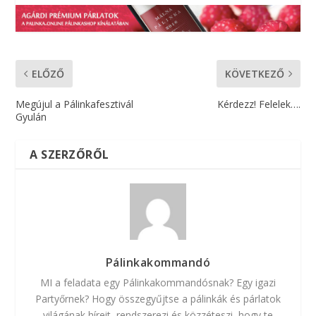
ELŐZŐ
KÖVETKEZŐ
Megújul a Pálinkafesztivál
Kérdezz! Felelek….
Gyulán
A SZERZŐRŐL
Pálinkakommandó
MI a feladata egy Pálinkakommandósnak? Egy igazi
Partyőrnek? Hogy összegyűjtse a pálinkák és párlatok
világának híreit, rendszerezi és közzéteszi, hogy te