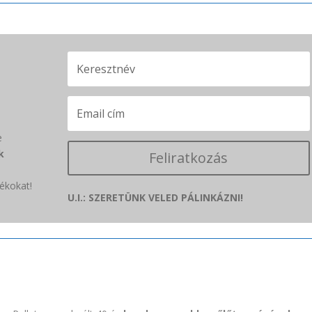
e
k
Feliratkozás
ékokat!
U.I.: SZERETÜNK VELED PÁLINKÁZNI!