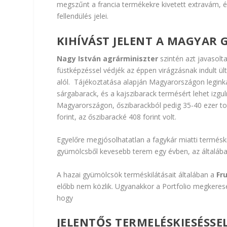
megszűnt a francia termékekre kivetett extravám, é
fellendülés jelei.
KIHÍVÁST JELENT A MAGYAR 
Nagy István agrárminiszter
szintén azt
javasolt
füstképzéssel védjék az éppen virágzásnak indult ült
alól. Tájékoztatása alapján Magyarországon legink
sárgabarack
, és a
kajszibarack
termésért lehet izgul
Magyarországon, őszibarackból pedig 35-40 ezer to
forint, az őszibaracké 408 forint volt.
Egyelőre megjósolhatatlan a fagykár miatti termés
gyümölcsből kevesebb terem egy évben, az általába
A hazai gyümölcsök terméskilátásait általában a
Fru
előbb nem közlik. Ugyanakkor a Portfolio megkere
hogy
JELENTŐS TERMELÉSKIESÉSS