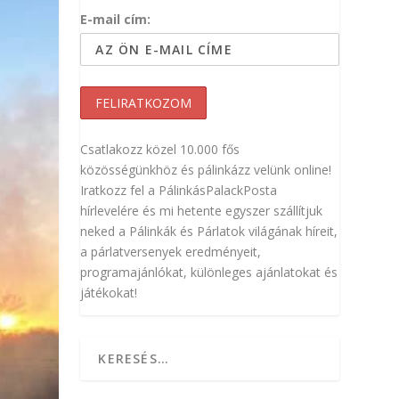
E-mail cím:
Csatlakozz közel 10.000 fős
közösségünkhöz és pálinkázz velünk online!
Iratkozz fel a PálinkásPalackPosta
hírlevelére és mi hetente egyszer szállítjuk
neked a Pálinkák és Párlatok világának híreit,
a párlatversenyek eredményeit,
programajánlókat, különleges ajánlatokat és
játékokat!