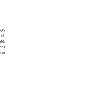
agy
tói
abb
hat
ter