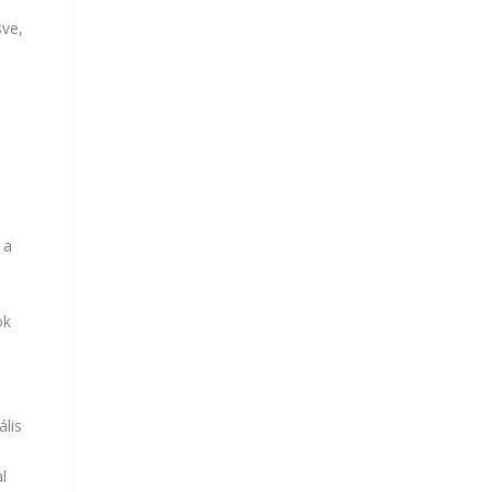
sve,
b
 a
ok
ális
l