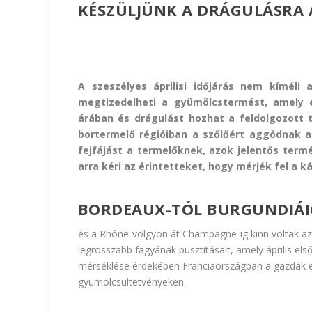
KÉSZÜLJÜNK A DRÁGULÁSRA
A szeszélyes áprilisi időjárás nem kímél
megtizedelheti a gyümölcstermést, amely 
árában és drágulást hozhat a feldolgozott 
bortermelő régióiban a szőlőért aggódnak 
fejfájást a termelőknek, azok jelentős ter
arra kéri az érintetteket, hogy mérjék fel a 
BORDEAUX-TÓL BURGUNDIÁI
és a Rhône-völgyön át Champagne-ig kinn voltak az
legrosszabb fagyának pusztításait, amely április el
mérséklése érdekében Franciaországban a gazdák eze
gyümölcsültetvényeken.