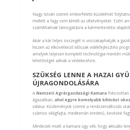
Nagy István szerint emberfeletti küzdelmet folytatn
mellett a fagy sem kíméli az ültetvényeket. Ezért ar
számíthatnak támogatásra a kármentesítési alapból
Akár a kár teljes összegét is visszakaphatják a ga
hiszen az elkövetkező időszak vidékfejlesztési prog
amelyek teljesen komplett technológia mentén műkö
lehetőséget adnak a védekezésre.
SZÜKSÉG LENNE A HAZAI GY
ÚJRAGONDOLÁSÁRA
A
Nemzeti Agrárgazdasági Kamara
fokozottan e
ágazatban,
ahol egyre komolyabb kihívást okoz
válása. Közleményük szerint a rendszerváltozás utá
számos világfajta, mediterrán eredetű, kevésbé fagy
Mindezek miatt a kamara úgy véli, hogy aktuális le