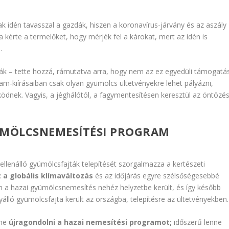
ak idén tavasszal a gazdák, hiszen a koronavírus-járvány és az aszály
ra kérte a termelőket, hogy mérjék fel a károkat, mert az idén is
.
zdák – tette hozzá, rámutatva arra, hogy nem az ez egyedüli támogatá
ram-kiírásaiban csak olyan gyümölcs ültetvényekre lehet pályázni,
dnek. Vagyis, a jéghálótól, a fagymentesítésen keresztül az öntözés
ÜMÖLCSNEMESÍTÉSI PROGRAM
llenálló gyümölcsfajták telepítését szorgalmazza a kertészeti
 a globális klímaváltozás
és az időjárás egyre szélsőségesebbé
n a hazai gyümölcsnemesítés nehéz helyzetbe került, és így később
álló gyümölcsfajta került az országba, telepítésre az ültetvényekben
nne
újragondolni a hazai nemesítési programot;
időszerű lenne