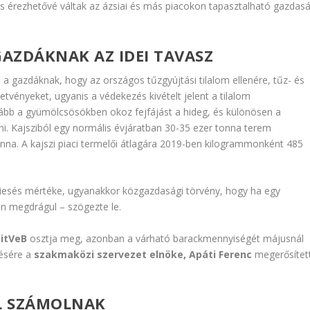
s érezhetővé váltak az ázsiai és más piacokon tapasztalható gazdasá
GAZDÁKNAK AZ IDEI TAVASZ
a
a gazdáknak, hogy az országos tűzgyújtási tilalom ellenére, tűz- és
etvényeket, ugyanis a védekezés kivételt jelent a tilalom
ább a gyümölcsösökben okoz fejfájást a hideg, és különösen a
ni. Kajsziból egy normális évjáratban 30-35 ezer tonna terem
nna. A kajszi piaci termelői átlagára 2019-ben kilogrammonként 485
kiesés mértéke, ugyanakkor közgazdasági törvény, hogy ha egy
n megdrágul – szögezte le.
itVeB
osztja meg, azonban a várható barackmennyiségét májusnál
sésére a
szakmaközi szervezet elnöke, Apáti Ferenc
megerősítet
EL SZÁMOLNAK