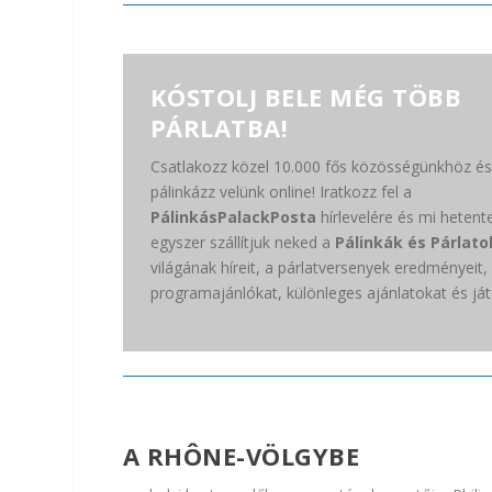
KÓSTOLJ BELE MÉG TÖBB
PÁRLATBA!
Csatlakozz közel 10.000 fős közösségünkhöz és
pálinkázz velünk online! Iratkozz fel a
PálinkásPalackPosta
hírlevelére és mi hetent
egyszer szállítjuk neked a
Pálinkák és Párlato
világának híreit, a párlatversenyek eredményeit,
programajánlókat, különleges ajánlatokat és ját
A RHÔNE-VÖLGYBE