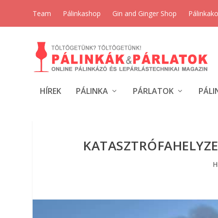
Team
Pálinkashop
Gin and Ginger Shop
Pálinkak
HÍREK
PÁLINKA
PÁRLATOK
PÁLI
KATASZTRÓFAHELYZET
H