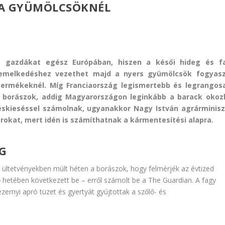
 A GYÜMÖLCSÖKNÉL
i a gazdákat egész Európában, hiszen a késői hideg és f
emelkedéshez vezethet majd a nyers gyümölcsök fogyasz
termékeknél. Míg Franciaország legismertebb és legrangos
a borászok, addig Magyarországon leginkább a
barack
okoz
méskieséssel számolnak, ugyanakkor Nagy István agrárminisz
károkat, mert idén is számíthatnak a kármentesítési alapra.
G
 ültetvényekben múlt héten a borászok, hogy felmérjék az évtized
ső hetében következett be – erről számolt be a
The Guardian.
A fagy
rnyi apró tüzet és gyertyát gyújtottak a szőlő- és