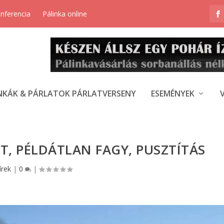
onferencia
Pálinka online
NKÁK & PÁRLATOK PÁRLATVERSENY
ESEMÉNYEK
, PÉLDÁTLAN FAGY, PUSZTÍTÁS
írek
|
0
|