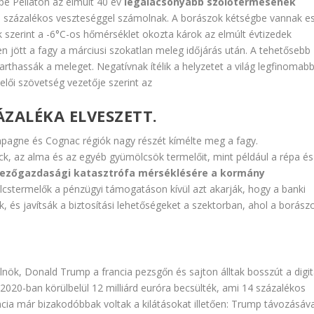
ppe Pellaton az elmúlt 40 év
legalacsonyabb szőlőtermésének
 százalékos veszteséggel számolnak. A borászok kétségbe vannak e
k szerint a -6°C-os hőmérséklet okozta károk az elmúlt évtizedek
len jött a fagy a márciusi szokatlan meleg időjárás után. A tehetősebb
arthassák a meleget. Negatívnak ítélik a helyzetet a világ legfinomab
melői szövetség vezetője szerint az
ÁZALÉKA ELVESZETT.
pagne és Cognac régiók nagy részét kímélte meg a fagy.
rack, az alma és az egyéb gyümölcsök termelőit, mint például a répa és
ezőgazdasági katasztrófa mérséklésére a kormány
cstermelők a pénzügyi támogatáson kívül azt akarják, hogy a banki
, és javítsák a biztosítási lehetőségeket a szektorban, ahol a borász
elnök, Donald Trump a francia pezsgőn és sajton álltak bosszút a digit
 2020-ban körülbelül 12 milliárd euróra becsülték, ami 14 százalékos
cia már bizakodóbbak voltak a kilátásokat illetően: Trump távozásáva