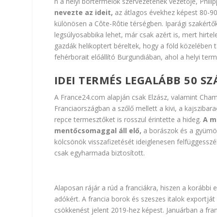
n a helyi bortermelők szervezetének vezetője, Phili
nevezte az ideit,
az átlagos évekhez képest 80-90
különösen a Côte-Rôtie térségben. Iparági szakértő
legsúlyosabbika lehet, már csak azért is, mert hirte
gazdák helikoptert béreltek, hogy a föld közelében t
fehérborait előállító Burgundiában, ahol a helyi ter
IDEI TERMÉS LEGALÁBB 50 SZ
A
France24.com alapján
csak Elzász, valamint Cham
Franciaországban a szőlő mellett a kivi, a kajsziba
repce termesztőket is rosszul érintette a hideg.
A m
mentőcsomaggal áll elő,
a borászok és a gyümöl
kölcsönök visszafizetését ideiglenesen felfüggesszék
csak egyharmada biztosított.
Alaposan rájár a rúd a franciákra, hiszen a korábbi 
adókért. A francia borok és szeszes italok exportját
csökkenést jelent 2019-hez képest. Januárban a fran