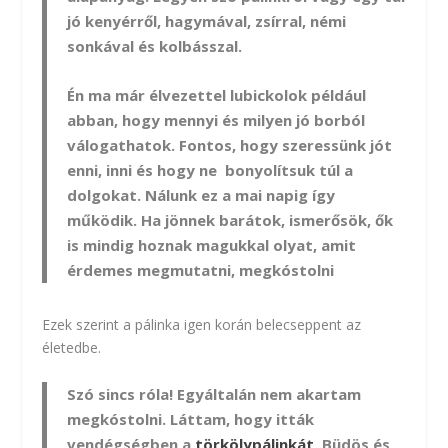
jó kenyérről, hagymával, zsírral, némi
sonkával és kolbásszal.
Én ma már élvezettel lubickolok például
abban, hogy mennyi és milyen jó borból
válogathatok. Fontos, hogy szeressünk jót
enni, inni és hogy ne bonyolítsuk túl a
dolgokat. Nálunk ez a mai napig így
működik. Ha jönnek barátok, ismerősök, ők
is mindig hoznak magukkal olyat, amit
érdemes megmutatni, megkóstolni
Ezek szerint a pálinka igen korán belecseppent az
életedbe.
Szó sincs róla! Egyáltalán nem akartam
megkóstolni. Láttam, hogy itták
vendégségben a
törkölypálinkát
. Büdös és