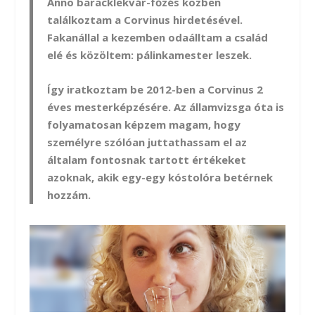
Anno baracklekvár-főzés közben
találkoztam a Corvinus hirdetésével.
Fakanállal a kezemben odaálltam a család
elé és közöltem: pálinkamester leszek.
Így iratkoztam be 2012-ben a Corvinus 2
éves mesterképzésére. Az államvizsga óta is
folyamatosan képzem magam, hogy
személyre szólóan juttathassam el az
általam fontosnak tartott értékeket
azoknak, akik egy-egy kóstolóra betérnek
hozzám.