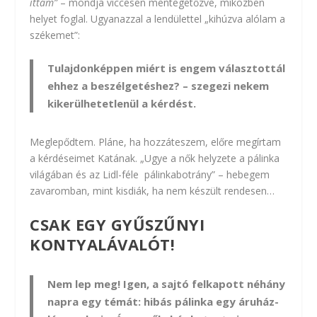
ittam”
– mondja viccesen mentegetőzve, miközben
helyet foglal. Ugyanazzal a lendülettel „kihúzva alólam a
székemet”:
Tulajdonképpen miért is engem választottál
ehhez a beszélgetéshez? – szegezi nekem
kikerülhetetlenül a kérdést.
Meglepődtem. Pláne, ha hozzáteszem, előre megírtam
a kérdéseimet Katának. „Ugye a nők helyzete a pálinka
világában és az Lidl-féle pálinkabotrány” – hebegem
zavaromban, mint kisdiák, ha nem készült rendesen…
CSAK EGY GYŰSZŰNYI
KONTYALÁVALÓT!
Nem lep meg! Igen, a sajtó felkapott néhány
napra egy témát: hibás pálinka egy áruház-