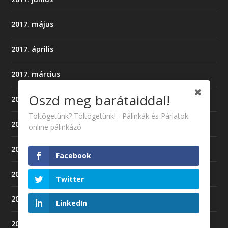
2017. május
2017. április
2017. március
Oszd meg barátaiddal!
2016. szeptember
Töltögetünk? Töltögetünk! - Pálinkák és Párlatok
2016. május
online pálinkázó
2016. április
Facebook
2016. március
Twitter
2016. február
LinkedIn
2016. január