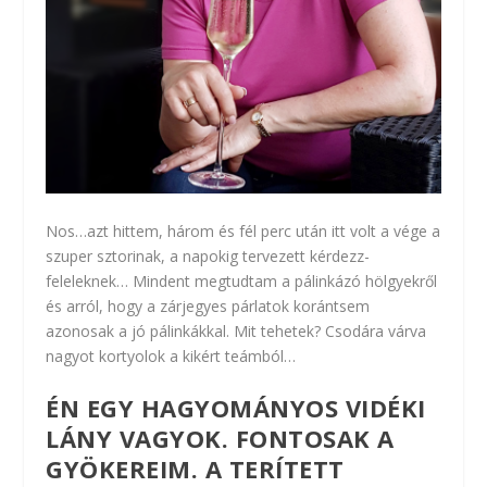
Nos…azt hittem, három és fél perc után itt volt a vége a
szuper sztorinak, a napokig tervezett kérdezz-
feleleknek… Mindent megtudtam a pálinkázó hölgyekről
és arról, hogy a zárjegyes párlatok korántsem
azonosak a jó pálinkákkal. Mit tehetek? Csodára várva
nagyot kortyolok a kikért teámból…
ÉN EGY HAGYOMÁNYOS VIDÉKI
LÁNY VAGYOK. FONTOSAK A
GYÖKEREIM. A TERÍTETT