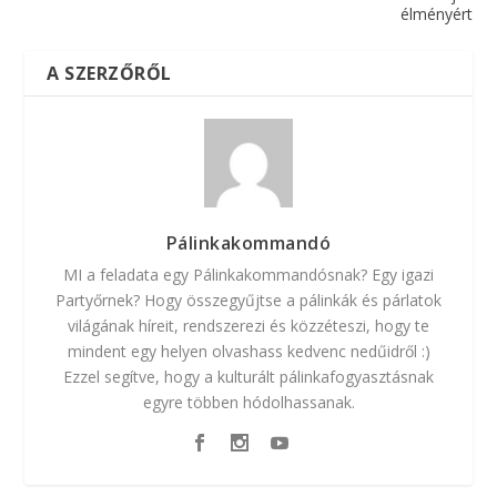
élményért
A SZERZŐRŐL
Pálinkakommandó
MI a feladata egy Pálinkakommandósnak? Egy igazi
Partyőrnek? Hogy összegyűjtse a pálinkák és párlatok
világának híreit, rendszerezi és közzéteszi, hogy te
mindent egy helyen olvashass kedvenc nedűidről :)
Ezzel segítve, hogy a kulturált pálinkafogyasztásnak
egyre többen hódolhassanak.