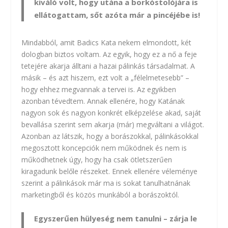
kiváló volt, hogy utána a borkóstolójára is
ellátogattam, sőt azóta már a pincéjébe is!
Mindabból, amit Badics Kata nekem elmondott, két
dologban biztos voltam. Az egyik, hogy ez a nő a feje
tetejére akarja álltani a hazai pálinkás társadalmat. A
másik – és azt hiszem, ezt volt a „félelmetesebb” –
hogy ehhez megvannak a tervei is. Az egyikben
azonban tévedtem. Annak ellenére, hogy Katának
nagyon sok és nagyon konkrét elképzelése akad, saját
bevallása szerint sem akarja (már) megváltani a világot.
Azonban az látszik, hogy a borászokkal, pálinkásokkal
megosztott koncepciók nem működnek és nem is
működhetnek úgy, hogy ha csak ötletszerűen
kiragadunk belőle részeket. Ennek ellenére véleménye
szerint a pálinkások már ma is sokat tanulhatnának
marketingből és közös munkából a borászoktól.
Egyszerűen hülyeség nem tanulni – zárja le