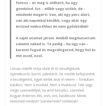
fontos – és meg is oldható, ha úgy
gondolod. Ezt – előbb vagy utóbb, de –
mindenki megérti. Van, aki egy perc alatt,
van aki napokkal később, vagy akár egy
évtized múlva.Ehhez én nem győzködlek!
A saját utamat járom. Amiből megmutattam
valamit neked is. Te pedig – ha úgy van –
keresni fogod és megválogatod, hogy hol és
mit eszel, iszol.
Lassan másfél órája ülünk itt és beszélgetünk.
Gyerekkorról, borról, pálinkáról. De mielőtt befejeznénk
a beszélgetést, egyet kérlek árulj el nekem – fordultam
Katához. Nem a munkád. Nem a hivatásod. Tele vagy
mégis szenvedéllyel, ha arról beszélsz, szerinted
hogyan érdemes élni, enni, inni, barátkozni. Minek
neveznéd mindezt? Szerelemnek? Hobbinak?