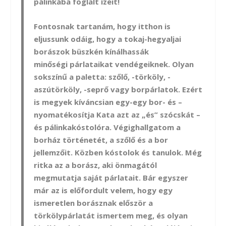
pálinkába foglalt ízeit!
Fontosnak tartanám, hogy itthon is
eljussunk odáig, hogy a tokaj-hegyaljai
borászok büszkén kínálhassák
minőségi párlataikat vendégeiknek. Olyan
sokszínű a paletta: szőlő, -törköly, -
aszútörköly, -seprő vagy borpárlatok. Ezért
is megyek kíváncsian egy-egy bor- és –
nyomatékosítja Kata azt az „és” szócskát –
és pálinkakóstolóra. Végighallgatom a
borház történetét, a szőlő és a bor
jellemzőit. Közben kóstolok és tanulok. Még
ritka az a borász, aki önmagától
megmutatja saját párlatait. Bár egyszer
már az is előfordult velem, hogy egy
ismeretlen borásznak először a
törkölypárlatát ismertem meg, és olyan