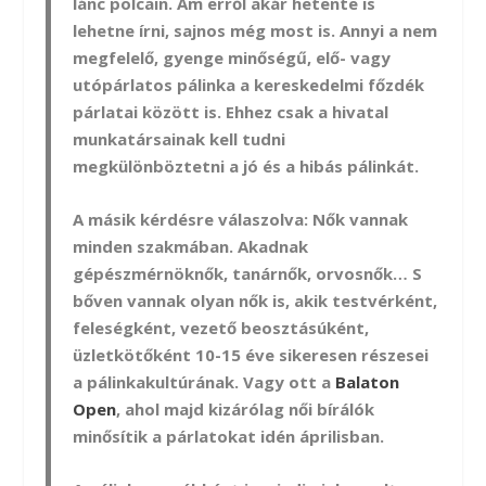
lánc polcain. Ám erről akár hetente is
lehetne írni, sajnos még most is. Annyi a nem
megfelelő, gyenge minőségű, elő- vagy
utópárlatos pálinka a kereskedelmi főzdék
párlatai között is. Ehhez csak a hivatal
munkatársainak kell tudni
megkülönböztetni a jó és a hibás pálinkát.
A másik kérdésre válaszolva: Nők vannak
minden szakmában. Akadnak
gépészmérnöknők, tanárnők, orvosnők… S
bőven vannak olyan nők is, akik testvérként,
feleségként, vezető beosztásúként,
üzletkötőként 10-15 éve sikeresen részesei
a pálinkakultúrának. Vagy ott a
Balaton
Open
, ahol majd kizárólag női bírálók
minősítik a párlatokat idén áprilisban.