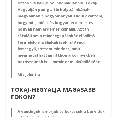
otthon is kell jó pálinkának lennie. Tokaj-
Hegyalján pedig a törkölypálinkának
megvannak a hagyományai! Tudni akartam,
hogy mit, miért és hogyan érdemes és
hogyan nem érdemes csinálni. Aztán
rátaláltam a minőségi pálinkát előállító
termelőkre, pálinkaházakra! Végül
összegyűjtöttem mindazt, amit
megmutathattam itthon a környékbeli
borászoknak is – immár nem kívülállóként.
Mit jelent a
TOKAJ-HEGYALJA MAGASABB
FOKON?
A vendégek ismerjék és keressék a borvidék