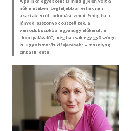
A pálinka egyébként is mindig jelen volt a
nők életében. Legfeljebb a férfiak nem
akartak erről tudomást venni. Pedig ha a
lányok, asszonyok összeültek, a
varródobozokból ugyanúgy előkerült a
„kontyalávaló”, még ha csak egy gyűszűnyi
is. Ugye ismerős kifejezések? – mosolyog
cinkosul Kata