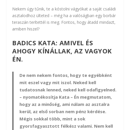
Nekem úgy tűnik, te a kóstolni vágyókat a saját családi
asztalodhoz ülteted – még ha a valóságban egy borbár
teraszán terítettél is meg. Fontos, hogy átadd mindazt,
amiben hiszel?
BADICS KATA: AMIVEL ÉS
AHOGY KÍNÁLLAK, AZ VAGYOK
ÉN.
De nem nekem fontos, hogy te egyébként
mit eszel vagy mit iszol. Neked kell
tudatosnak lenned, neked kell odafigyelned.
– nyomatékosítja Kata – Én megmutatom,
hogy az a minőség, ami nálam az asztalra
kerül, az első sorban nem pénz kérdése.
Mégis sokkal több, mint a sok
gyorsfagyasztott félkész valami. Nem kell