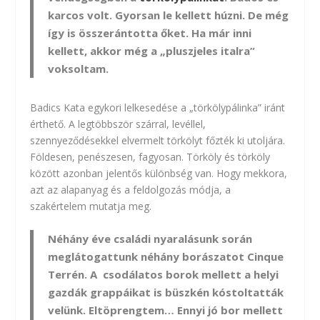
karcos volt. Gyorsan le kellett húzni. De még
így is összerántotta őket. Ha már inni
kellett, akkor még a „pluszjeles italra”
voksoltam.
Badics Kata egykori lelkesedése a „törkölypálinka” iránt
érthető. A legtöbbször szárral, levéllel,
szennyeződésekkel elvermelt törkölyt főzték ki utoljára.
Földesen, penészesen, fagyosan. Törköly és törköly
között azonban jelentős különbség van. Hogy mekkora,
azt az alapanyag és a feldolgozás módja, a
szakértelem mutatja meg.
Néhány éve családi nyaralásunk során
meglátogattunk néhány borászatot Cinque
Terrén. A csodálatos borok mellett a helyi
gazdák grappáikat is büszkén kóstoltatták
velünk. Eltöprengtem… Ennyi jó bor mellett