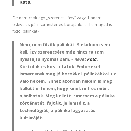
Kata
.
De nem csak egy „szerencsi lány” vagy. Hanem
okleveles pálinkamester és borajánló is. Te magad is
főzöl pálinkát?
Nem, nem főzök pálinkát. S eladnom sem
kell. Így szerencsére még nincs rajtam
ilyesfajta nyomás sem.
– nevet
Kata
.
Kóstolok és kóstoltatok. Embereket
ismertetek meg jó borokkal, pálinkákkal. Ez
való nekem. Ehhez azonban nekem is meg
kellett értenem, hogy kinek mit és miért
ajánlhatok. Meg kellett ismernem a pálinka
történetét, fajtáit, jellemzőit, a
technológiát, a pálinkafogyasztás
kultúráját.