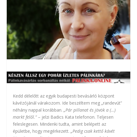
Kedd délelőtt az egyik budapesti bevásárló központ
kávézójánál várakozom. Ide beszéltem meg „randevút”
néhány nappal korábban.
„Pár pillanat és jövök a (…)
markt felől.”
– jelzi Badics Kata telefonon. Teljesen
feleslegesen. Mindenki tudta, amint belépett az
épületbe, hogy megérkezett.
„Pedig csak kettő kávét