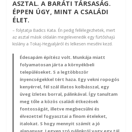
ASZTAL. A BARÁTI TÁRSASÁG.
ÉPPEN ÚGY, MINT A CSALÁDI
ÉLET.
– folytatja Badics Kata. Én pedig fellélegezhetek, mert
az asztal másik oldalán megelevenedik egy fürtőshajú
kislány a Tokaj-Hegyaljáról és lelkesen mesélni kezd.
Édesapám építész volt. Munkája miatt
folyamatosan járta a környékbeli
településeket. S a legtöbbször
ínyencségekkel tért haza. Egy vekni ropogós
kenyérrel, fél szál illatos kolbásszal, egy
üveg ízletes borral, pálinkával. Így tanultam
meg tőle a közös családi étkezések
fontosságát, illetve megbecsülni és
élvezettel fogyasztai a finom ételeket,
italokat. S hogy mennyit számít a jó
alapanyag. Legyen szó pálinkról vagy egy tál