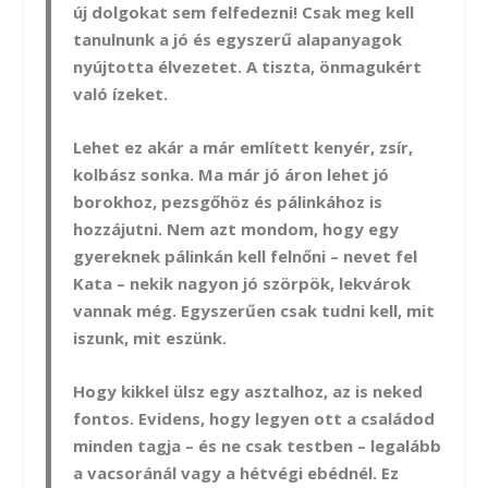
új dolgokat sem felfedezni! Csak meg kell
tanulnunk a jó és egyszerű alapanyagok
nyújtotta élvezetet. A tiszta, önmagukért
való ízeket.
Lehet ez akár a már említett kenyér, zsír,
kolbász sonka. Ma már jó áron lehet jó
borokhoz, pezsgőhöz és pálinkához is
hozzájutni. Nem azt mondom, hogy egy
gyereknek pálinkán kell felnőni – nevet fel
Kata – nekik nagyon jó szörpök, lekvárok
vannak még. Egyszerűen csak tudni kell, mit
iszunk, mit eszünk.
Hogy kikkel ülsz egy asztalhoz, az is neked
fontos. Evidens, hogy legyen ott a családod
minden tagja – és ne csak testben – legalább
a vacsoránál vagy a hétvégi ebédnél. Ez