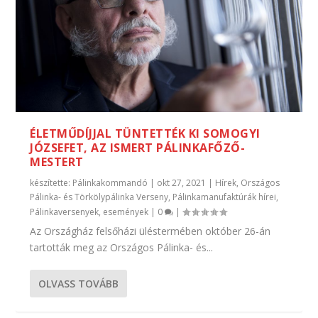
ÉLETMŰDÍJJAL TÜNTETTÉK KI SOMOGYI
JÓZSEFET, AZ ISMERT PÁLINKAFŐZŐ-
MESTERT
készítette:
Pálinkakommandó
|
okt 27, 2021
|
Hírek
,
Országos
Pálinka- és Törkölypálinka Verseny
,
Pálinkamanufaktúrák hírei
,
Pálinkaversenyek, események
|
0
|
Az Országház felsőházi üléstermében október 26-án
tartották meg az Országos Pálinka- és...
OLVASS TOVÁBB