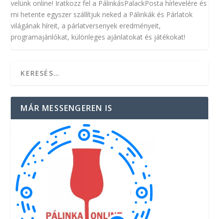
velünk online! Iratkozz fel a PálinkásPalackPosta hírlevelére és
mi hetente egyszer szállítjuk neked a Pálinkák és Párlatok
világának híreit, a párlatversenyek eredményeit,
programajánlókat, különleges ajánlatokat és játékokat!
MÁR MESSENGEREN IS