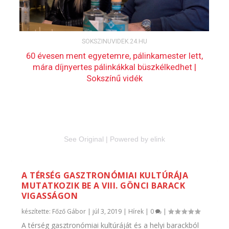
See Original
|
Powered by elink
A TÉRSÉG GASZTRONÓMIAI KULTÚRÁJA
MUTATKOZIK BE A VIII. GÖNCI BARACK
VIGASSÁGON
készítette:
Főző Gábor
|
júl 3, 2019
|
Hírek
|
0
|
A térség gasztronómiai kultúráját és a helyi barackból