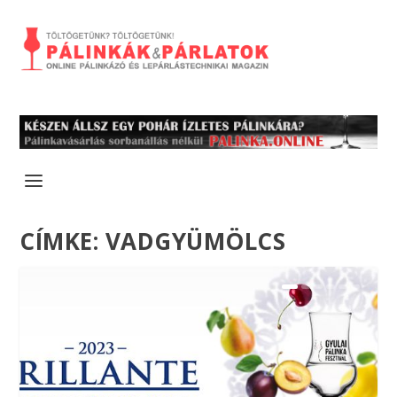
CÍMKE:
VADGYÜMÖLCS