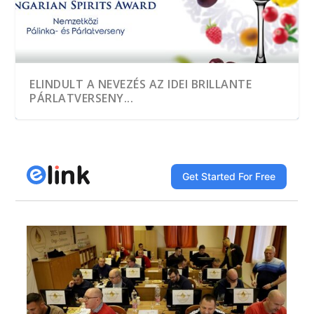
ELINDULT A NEVEZÉS AZ IDEI BRILLANTE
PÁRLATVERSENY...
A HEGYKŐI 1 CSEPP PÁLINKAMANUFAKTÚRA
TÖBB, MINT EZER MINTÁT KÓSTOLTAK A
A JÓ PÁLINKA GAZDASÁGI ÉRTÉK
DÍJNYERTES PÁLINKA NINCS ALKOTÁS ÉS
A GYÜMÖLCS LEGJAVÁT ZÁRJÁK BE AZ