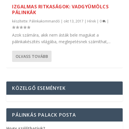
IZGALMAS RITKASÁGOK: VADGYÜMÖLCS
PÁLINKÁK
készítette:
Pálinkakommandó
|
okt 13, 2017
|
Hírek
|
0
|
Azok számára, akik nem ásták bele magukat a
pálinkakészítés világába, meglepetésnek számíthat,...
OLVASS TOVÁBB
KÖZELGŐ ESEMÉNYEK
PÁLINKÁS PALACK POSTA
Hogy szólíthatjuk?