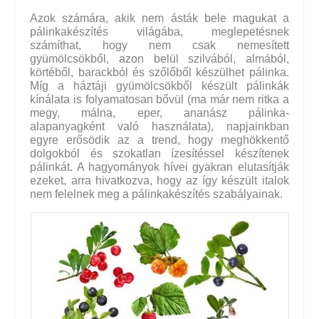
Azok számára, akik nem ásták bele magukat a 
pálinkakészítés
 világába, meglepetésnek 
számíthat, hogy nem csak nemesített 
gyümölcsökből, azon belül szilvából, almából, 
körtéből, barackból és szőlőből készülhet pálinka. 
Míg a háztáji gyümölcsökből készült pálinkák 
kínálata is folyamatosan bővül (ma már nem ritka a 
megy, málna, eper, ananász pálinka-
alapanyagként való használata), napjainkban 
egyre erősödik az a trend, hogy meghökkentő 
dolgokból és szokatlan ízesítéssel készítenek 
pálinkát. A hagyományok hívei gyakran elutasítják 
ezeket, arra hivatkozva, hogy az így készült italok 
nem felelnek meg a pálinkakészítés szabályainak.