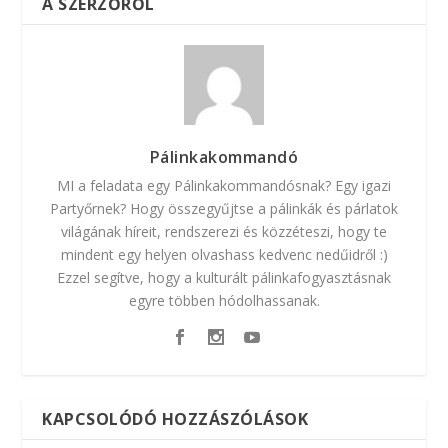
A SZERZŐRŐL
Pálinkakommandó
MI a feladata egy Pálinkakommandósnak? Egy igazi
Partyőrnek? Hogy összegyűjtse a pálinkák és párlatok
világának híreit, rendszerezi és közzéteszi, hogy te
mindent egy helyen olvashass kedvenc nedűidről :)
Ezzel segítve, hogy a kulturált pálinkafogyasztásnak
egyre többen hódolhassanak.
KAPCSOLÓDÓ HOZZÁSZÓLÁSOK