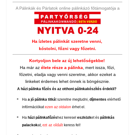
A Pálinkák és Párlatok online pálinkázó főtámogatója a
Ha ízletes pálinkát szeretne venni,
kóstolni, főzni vagy főzetni.
Kortyoljon bele az új lehetőségekbe!
Ha már az
élete része a pálinka
, mert issza, főzi,
főzetni, eladja vagy venni szeretne, akkor ezeket a
linkeket érdemes lehet önnek is böngésznie.
A házi pálinka főzés és az otthoni pálinkakészítés érdekli?
Ha
a jó pálinka titká
t szeretne megtudni,
díjmentes
elérhető
infórmációkat
ezen az oldalon
érhet el.
Ha
házi pálinkafőzés
hez keresel
eszközk
et és
pálinkás
ezt az oldalt
palackok
at,
keress fel!