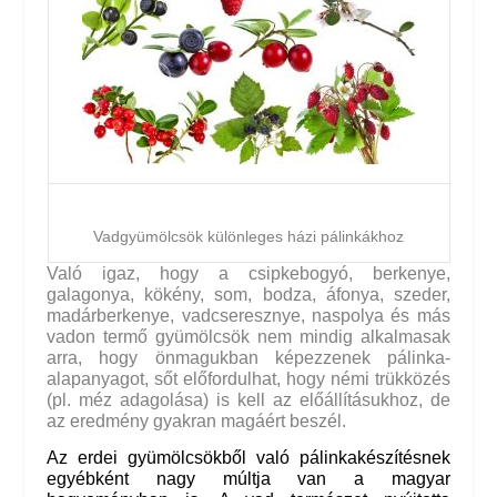
Vadgyümölcsök különleges házi pálinkákhoz
Való igaz, hogy a csipkebogyó, berkenye, 
galagonya, kökény, som, bodza, áfonya, szeder, 
madárberkenye, vadcseresznye, naspolya és más 
vadon termő gyümölcsök nem mindig alkalmasak 
arra, hogy önmagukban képezzenek pálinka-
alapanyagot, sőt előfordulhat, hogy némi trükközés 
(pl. méz adagolása) is kell az előállításukhoz, de 
az eredmény gyakran magáért beszél.
Az erdei gyümölcsökből való pálinkakészítésnek 
egyébként nagy múltja van a magyar 