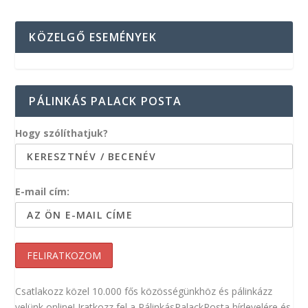
KÖZELGŐ ESEMÉNYEK
PÁLINKÁS PALACK POSTA
Hogy szólíthatjuk?
E-mail cím:
Csatlakozz közel 10.000 fős közösségünkhöz és pálinkázz
velünk online! Iratkozz fel a PálinkásPalackPosta hírlevelére és