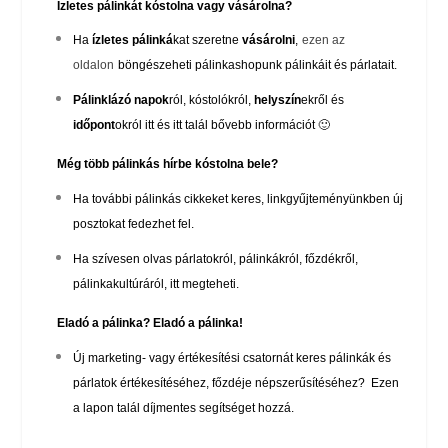
Ízletes pálinkát kóstolna vagy vásárolna?
Ha
ízletes pálinká
kat szeretne
vásárolni
,
ezen az
oldalon
b
öngészeheti pálinkashopunk pálinkáit és párlatait.
Pálinklázó napok
ról, kóstolókról,
helyszín
ekről és
időpont
okról
itt
és
itt
talál bővebb információt 🙂
Még több pálinkás hírbe kóstolna bele?
Ha további pálinkás cikkeket keres,
linkgyűjteményünkbe
n új
posztokat fedezhet fel.
Ha szívesen olvas párlatokról, pálinkákról, főzdékről,
pálinkakultúráról,
itt
megteheti.
Eladó a pálinka? Eladó a pálinka!
Új marketing- vagy értékesítési csatornát keres pálinkák és
párlatok értékesítéséhez, főzdéje népszerűsítéséhez?
Ezen
a lapon
talál díjmentes segítséget hozzá.