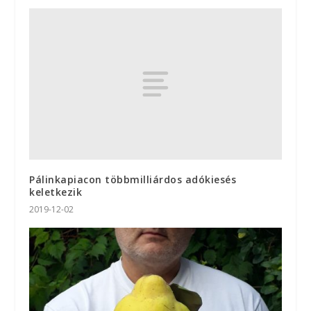
Pálinkapiacon többmilliárdos adókiesés
keletkezik
2019-12-02