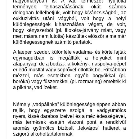
hagyományban is. A vad természet nyújtotta 
termények felhasználásának okát számos 
dologban fellelhetjük, volt hogy kíváncsiságból, az 
exkluzivitás utáni vágyból, volt hogy a helyi 
különlegességek kihasználása végett, de volt, 
hogy kényszerből (pl. filoxéra-járvány miatt, vagy 
mert másra nem futotta) készültek először a ma már 
különlegességnek számító párlatok.
A faeper, szeder, különféle vadalma- és körte fajták 
egymagukban is megállták a helyüket mint 
alapanyag, de a bodza-, a kökény-, naspolya-pépet 
erjedő musttal vagy seprővel oltották be. Ritkábban 
mézzel, más esetekben egyéb bogyókkal (pl. 
boróka) vagy fűszerekkel (pl. rozmaring) emelték ki 
a pikáns, vad ízeket. 
Némely „vadpálinka” különlegessége éppen abban 
rejlik, hogy egyszerre szolgál a vadgyümölcs 
nyers, kissé darabos ízeivel és a méz édességével, 
más termések esetén viszont pont a rendkívül 
aromás gyümölcs biztosít „lekváros” hátteret a 
szigorú alkoholtartalomnak. 