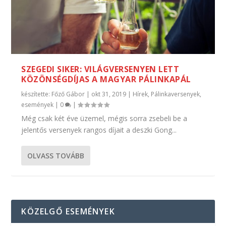
SZEGEDI SIKER: VILÁGVERSENYEN LETT
KÖZÖNSÉGDÍJAS A MAGYAR PÁLINKAPÁL
készítette:
Főző Gábor
|
okt 31, 2019
|
Hírek
,
Pálinkaversenyek,
események
|
0
|
Még csak két éve üzemel, mégis sorra zsebeli be a
jelentős versenyek rangos díjait a deszki Gong...
OLVASS TOVÁBB
KÖZELGŐ ESEMÉNYEK