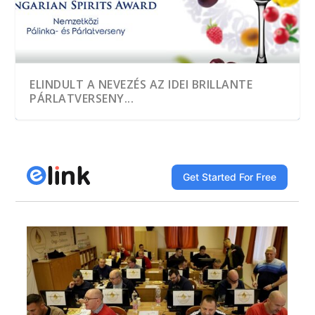
ELINDULT A NEVEZÉS AZ IDEI BRILLANTE
PÁRLATVERSENY...
A HEGYKŐI 1 CSEPP PÁLINKAMANUFAKTÚRA
TÖBB, MINT EZER MINTÁT KÓSTOLTAK A
A JÓ PÁLINKA GAZDASÁGI ÉRTÉK
DÍJNYERTES PÁLINKA NINCS ALKOTÁS ÉS
A GYÜMÖLCS LEGJAVÁT ZÁRJÁK BE AZ