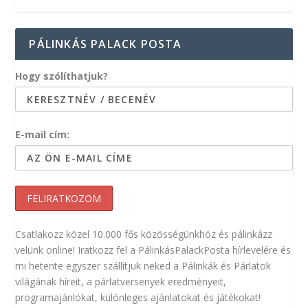
PÁLINKÁS PALACK POSTA
Hogy szólíthatjuk?
E-mail cím:
Csatlakozz közel 10.000 fős közösségünkhöz és pálinkázz
velünk online! Iratkozz fel a PálinkásPalackPosta hírlevelére és
mi hetente egyszer szállítjuk neked a Pálinkák és Párlatok
világának híreit, a párlatversenyek eredményeit,
programajánlókat, különleges ajánlatokat és játékokat!