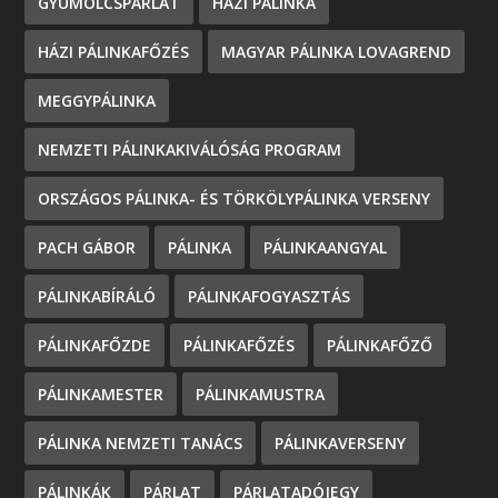
GYÜMÖLCSPÁRLAT
HÁZI PÁLINKA
HÁZI PÁLINKAFŐZÉS
MAGYAR PÁLINKA LOVAGREND
MEGGYPÁLINKA
NEMZETI PÁLINKAKIVÁLÓSÁG PROGRAM
ORSZÁGOS PÁLINKA- ÉS TÖRKÖLYPÁLINKA VERSENY
PACH GÁBOR
PÁLINKA
PÁLINKAANGYAL
PÁLINKABÍRÁLÓ
PÁLINKAFOGYASZTÁS
PÁLINKAFŐZDE
PÁLINKAFŐZÉS
PÁLINKAFŐZŐ
PÁLINKAMESTER
PÁLINKAMUSTRA
PÁLINKA NEMZETI TANÁCS
PÁLINKAVERSENY
PÁLINKÁK
PÁRLAT
PÁRLATADÓJEGY