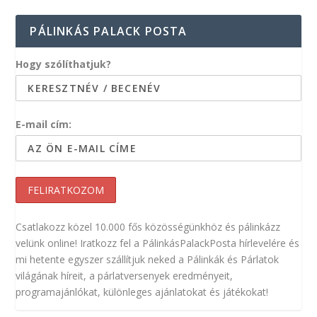
PÁLINKÁS PALACK POSTA
Hogy szólíthatjuk?
E-mail cím:
Csatlakozz közel 10.000 fős közösségünkhöz és pálinkázz
velünk online! Iratkozz fel a PálinkásPalackPosta hírlevelére és
mi hetente egyszer szállítjuk neked a Pálinkák és Párlatok
világának híreit, a párlatversenyek eredményeit,
programajánlókat, különleges ajánlatokat és játékokat!