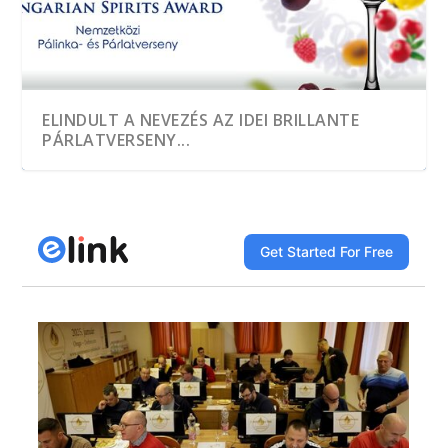
ELINDULT A NEVEZÉS AZ IDEI BRILLANTE
PÁRLATVERSENY...
A HEGYKŐI 1 CSEPP PÁLINKAMANUFAKTÚRA
TÖBB, MINT EZER MINTÁT KÓSTOLTAK A
A JÓ PÁLINKA GAZDASÁGI ÉRTÉK
DÍJNYERTES PÁLINKA NINCS ALKOTÁS ÉS
A GYÜMÖLCS LEGJAVÁT ZÁRJÁK BE AZ