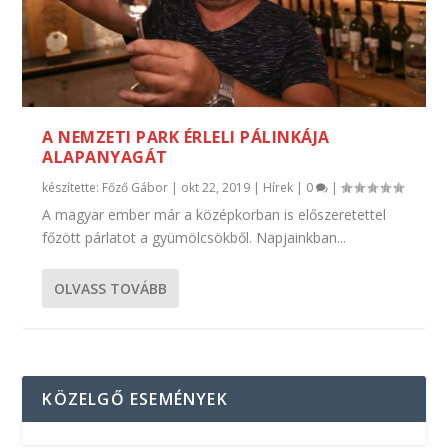
A NEMZETI PARK ÉRLELI PÁLINKÁJA
ALAPANYAGÁT
készítette:
Főző Gábor
|
okt 22, 2019
|
Hírek
|
0
|
A magyar ember már a középkorban is előszeretettel
főzött párlatot a gyümölcsökből. Napjainkban...
OLVASS TOVÁBB
KÖZELGŐ ESEMÉNYEK