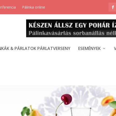
onferencia
Pálinka online
NKÁK & PÁRLATOK PÁRLATVERSENY
ESEMÉNYEK