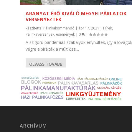
ARANYAT ÉRŐ KIVÁLÓ MEGYEI PÁRLATOK
VERSENYEZTEK
készítette:
Pálinkakommandó
|
ápr 17, 2021
|
Hírek
,
Pálinkaversenyek, események
|
0
|
A szigorú pandémiás szabályok enyhültek, így a lovago
végre elbírálták a múlt őszi...
OLVASS TOVÁBB
ARCHÍVUM