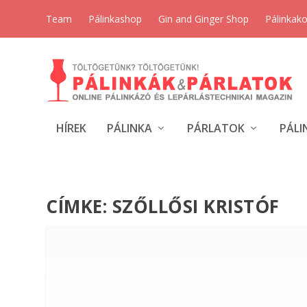
Team
Pálinkashop
Gin and Ginger Shop
Pálinkak
HÍREK
PÁLINKA
PÁRLATOK
PÁLI
CÍMKE:
SZŐLLŐSI KRISTÓF