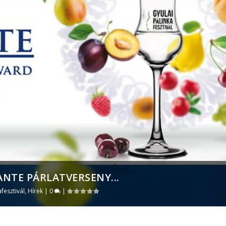
ANTE PÁRLATVERSENY...
afesztivál
,
Hírek
|
0
|