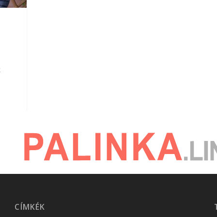
k
CÍMKÉK