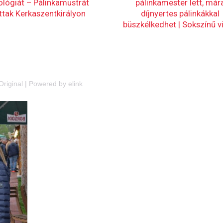
Original
|
Powered by elink