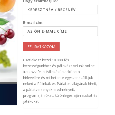
Hogy szólíthatjuk?
E-mail cím:
Csatlakozz közel 10.000 fős
közösségünkhöz és pálinkázz velünk online!
Iratkozz fel a PálinkásPalackPosta
hírlevelére és mi hetente egyszer szállítjuk
neked a Pálinkák és Párlatok világának híreit,
a párlatversenyek eredményeit,
programajánlókat, különleges ajánlatokat és
játékokat!