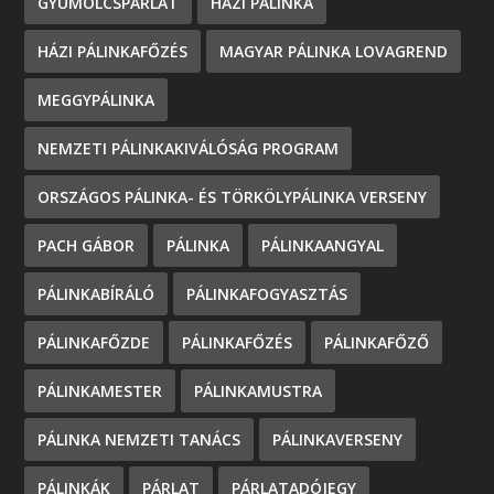
GYÜMÖLCSPÁRLAT
HÁZI PÁLINKA
HÁZI PÁLINKAFŐZÉS
MAGYAR PÁLINKA LOVAGREND
MEGGYPÁLINKA
NEMZETI PÁLINKAKIVÁLÓSÁG PROGRAM
ORSZÁGOS PÁLINKA- ÉS TÖRKÖLYPÁLINKA VERSENY
PACH GÁBOR
PÁLINKA
PÁLINKAANGYAL
PÁLINKABÍRÁLÓ
PÁLINKAFOGYASZTÁS
PÁLINKAFŐZDE
PÁLINKAFŐZÉS
PÁLINKAFŐZŐ
PÁLINKAMESTER
PÁLINKAMUSTRA
PÁLINKA NEMZETI TANÁCS
PÁLINKAVERSENY
PÁLINKÁK
PÁRLAT
PÁRLATADÓJEGY