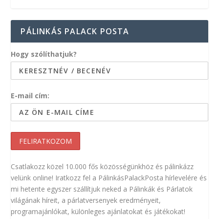
PÁLINKÁS PALACK POSTA
Hogy szólíthatjuk?
E-mail cím:
Csatlakozz közel 10.000 fős közösségünkhöz és pálinkázz
velünk online! Iratkozz fel a PálinkásPalackPosta hírlevelére és
mi hetente egyszer szállítjuk neked a Pálinkák és Párlatok
világának híreit, a párlatversenyek eredményeit,
programajánlókat, különleges ajánlatokat és játékokat!