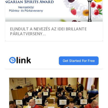
ELINDULT A NEVEZÉS AZ IDEI BRILLANTE
PÁRLATVERSENY...
A HEGYKŐI 1 CSEPP PÁLINKAMANUFAKTÚRA
TÖBB, MINT EZER MINTÁT KÓSTOLTAK A
A JÓ PÁLINKA GAZDASÁGI ÉRTÉK
DÍJNYERTES PÁLINKA NINCS ALKOTÁS ÉS
A GYÜMÖLCS LEGJAVÁT ZÁRJÁK BE AZ