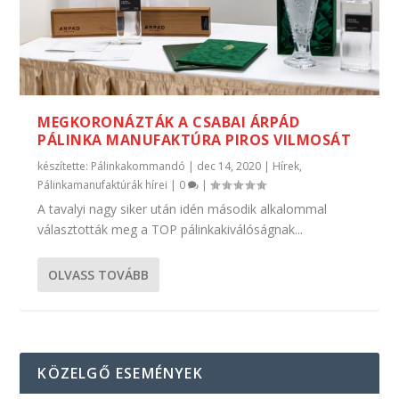
MEGKORONÁZTÁK A CSABAI ÁRPÁD
PÁLINKA MANUFAKTÚRA PIROS VILMOSÁT
készítette:
Pálinkakommandó
|
dec 14, 2020
|
Hírek
,
Pálinkamanufaktúrák hírei
|
0
|
A tavalyi nagy siker után idén második alkalommal
választották meg a TOP pálinkakiválóságnak...
OLVASS TOVÁBB
KÖZELGŐ ESEMÉNYEK