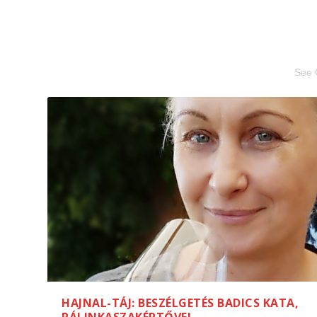
See 
HAJNAL-TÁJ: BESZÉLGETÉS BADICS KATA,