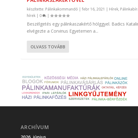
PÁLINKASZAKÉRTŐVEL
készítette:
Pálinkakommandó
|
febr 16, 2021
|
Hírek
,
Pálinkabír
hírek
|
0
|
Beszélgetés egy pálinkaszakértő hölggyel. Badics Katali
elvégezte a Corvinus Egyetemen a...
OLVASS TOVÁBB
ARCHÍVUM
2026. június