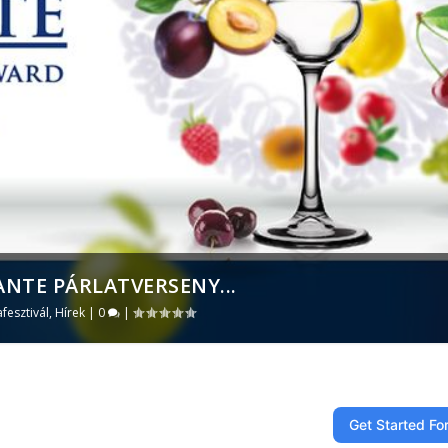
ANTE PÁRLATVERSENY...
afesztivál
,
Hírek
|
0
|