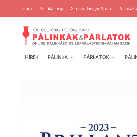
Team
Pálinkashop
Gin and Ginger Shop
Pálinkak
HÍREK
PÁLINKA
PÁRLATOK
PÁLI
CÍMKE:
MASTER KATA