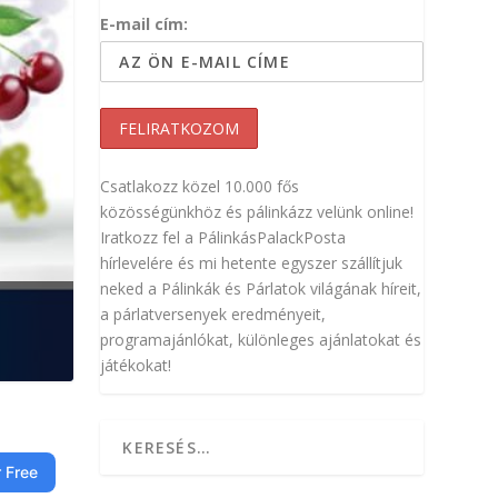
E-mail cím:
Csatlakozz közel 10.000 fős
közösségünkhöz és pálinkázz velünk online!
Iratkozz fel a PálinkásPalackPosta
hírlevelére és mi hetente egyszer szállítjuk
neked a Pálinkák és Párlatok világának híreit,
a párlatversenyek eredményeit,
programajánlókat, különleges ajánlatokat és
játékokat!