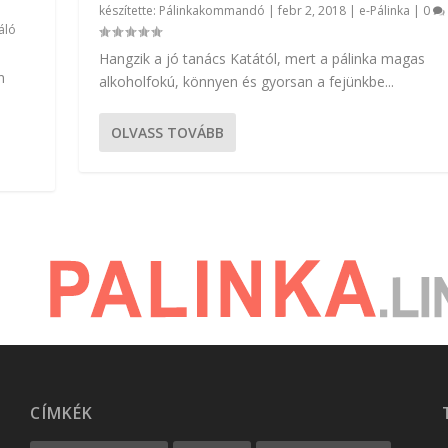
készítette:
Pálinkakommandó
|
febr 2, 2018
|
e-Pálinka
|
0
áló
Hangzik a jó tanács Katától, mert a pálinka magas
n
alkoholfokú, könnyen és gyorsan a fejünkbe...
OLVASS TOVÁBB
CÍMKÉK