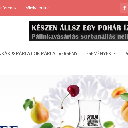
onferencia
Pálinka online
NKÁK & PÁRLATOK PÁRLATVERSENY
ESEMÉNYEK