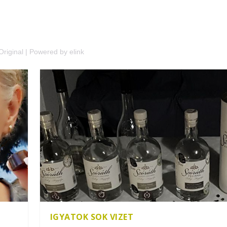
Original
|
Powered by elink
IGYATOK SOK VIZET