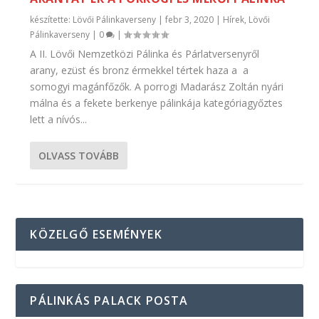
készítette:
Lövői Pálinkaverseny
|
febr 3, 2020
|
Hírek
,
Lövői
Pálinkaverseny
|
0
|
A II. Lövői Nemzetközi Pálinka és Párlatversenyről
arany, ezüst és bronz érmekkel tértek haza a a
somogyi magánfőzők. A porrogi Madarász Zoltán nyári
málna és a fekete berkenye pálinkája kategóriagyőztes
lett a nívós...
OLVASS TOVÁBB
KÖZELGŐ ESEMÉNYEK
PÁLINKÁS PALACK POSTA