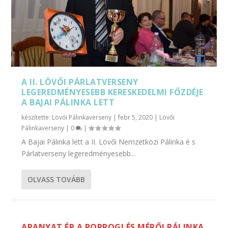
A II. LÖVŐI PÁRLATVERSENY
LEGEREDMÉNYESEBB KERESKEDELMI FŐZDÉJE
A BAJAI PÁLINKA LETT
készítette:
Lövői Pálinkaverseny
|
febr 5, 2020
|
Lövői
Pálinkaverseny
|
0
|
​A Bajai Pálinka lett a II. Lövői Nemzetközi Pálinka é s
Párlatverseny legeredményesebb...
OLVASS TOVÁBB
ARANYAT ÉR A PORROGI ÉS MÉRŐI PÁLINKA