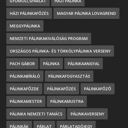
GYÜMÖLCSPÁRLAT
HÁZI PÁLINKA
HÁZI PÁLINKAFŐZÉS
MAGYAR PÁLINKA LOVAGREND
MEGGYPÁLINKA
NEMZETI PÁLINKAKIVÁLÓSÁG PROGRAM
ORSZÁGOS PÁLINKA- ÉS TÖRKÖLYPÁLINKA VERSENY
PACH GÁBOR
PÁLINKA
PÁLINKAANGYAL
PÁLINKABÍRÁLÓ
PÁLINKAFOGYASZTÁS
PÁLINKAFŐZDE
PÁLINKAFŐZÉS
PÁLINKAFŐZŐ
PÁLINKAMESTER
PÁLINKAMUSTRA
PÁLINKA NEMZETI TANÁCS
PÁLINKAVERSENY
PÁLINKÁK
PÁRLAT
PÁRLATADÓJEGY