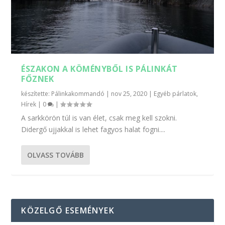
ÉSZAKON A KÖMÉNYBŐL IS PÁLINKÁT
FŐZNEK
készítette:
Pálinkakommandó
|
nov 25, 2020
|
Egyéb párlatok
,
Hírek
|
0
|
A sarkkörön túl is van élet, csak meg kell szokni.
Didergő ujjakkal is lehet fagyos halat fogni....
OLVASS TOVÁBB
KÖZELGŐ ESEMÉNYEK