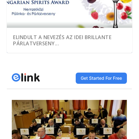
ELINDULT A NEVEZÉS AZ IDEI BRILLANTE
PÁRLATVERSENY...
A HEGYKŐI 1 CSEPP PÁLINKAMANUFAKTÚRA
TÖBB, MINT EZER MINTÁT KÓSTOLTAK A
A JÓ PÁLINKA GAZDASÁGI ÉRTÉK
DÍJNYERTES PÁLINKA NINCS ALKOTÁS ÉS
A GYÜMÖLCS LEGJAVÁT ZÁRJÁK BE AZ