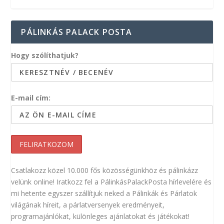
PÁLINKÁS PALACK POSTA
Hogy szólíthatjuk?
E-mail cím:
Csatlakozz közel 10.000 fős közösségünkhöz és pálinkázz
velünk online! Iratkozz fel a PálinkásPalackPosta hírlevelére és
mi hetente egyszer szállítjuk neked a Pálinkák és Párlatok
világának híreit, a párlatversenyek eredményeit,
programajánlókat, különleges ajánlatokat és játékokat!