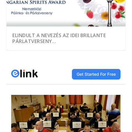
ELINDULT A NEVEZÉS AZ IDEI BRILLANTE
PÁRLATVERSENY...
A HEGYKŐI 1 CSEPP PÁLINKAMANUFAKTÚRA
TÖBB, MINT EZER MINTÁT KÓSTOLTAK A
A JÓ PÁLINKA GAZDASÁGI ÉRTÉK
DÍJNYERTES PÁLINKA NINCS ALKOTÁS ÉS
A GYÜMÖLCS LEGJAVÁT ZÁRJÁK BE AZ