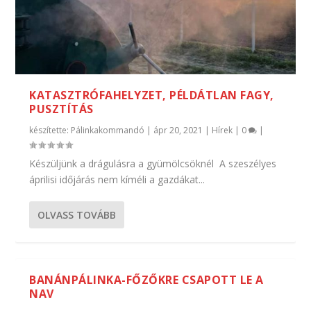
KATASZTRÓFAHELYZET, PÉLDÁTLAN FAGY,
PUSZTÍTÁS
készítette:
Pálinkakommandó
|
ápr 20, 2021
|
Hírek
|
0
|
Készüljünk a drágulásra a gyümölcsöknél ​ A szeszélyes
áprilisi időjárás nem kíméli a gazdákat...
OLVASS TOVÁBB
BANÁNPÁLINKA-FŐZŐKRE CSAPOTT LE A
NAV