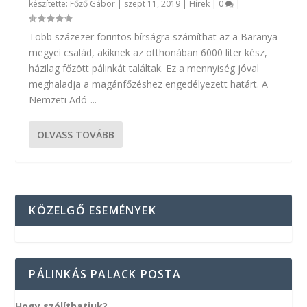
készítette:
Főző Gábor
|
szept 11, 2019
|
Hírek
|
0
|
Több százezer forintos bírságra számíthat az a Baranya
megyei család, akiknek az otthonában 6000 liter kész,
házilag főzött pálinkát találtak. Ez a mennyiség jóval
meghaladja a magánfőzéshez engedélyezett határt. A
Nemzeti Adó-...
OLVASS TOVÁBB
KÖZELGŐ ESEMÉNYEK
PÁLINKÁS PALACK POSTA
Hogy szólíthatjuk?