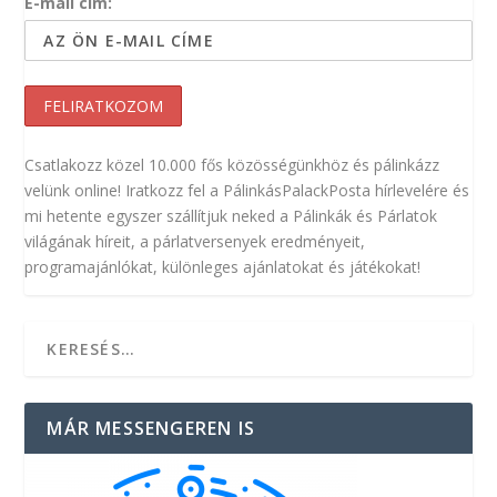
E-mail cím:
Csatlakozz közel 10.000 fős közösségünkhöz és pálinkázz
velünk online! Iratkozz fel a PálinkásPalackPosta hírlevelére és
mi hetente egyszer szállítjuk neked a Pálinkák és Párlatok
világának híreit, a párlatversenyek eredményeit,
programajánlókat, különleges ajánlatokat és játékokat!
MÁR MESSENGEREN IS