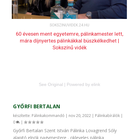
See Original
|
Powered by elink
GYŐRFI BERTALAN
készítette:
Pálinkakommandó
|
nov 20, 2022
|
Pálinkabírálók
|
0
|
Győrfi Bertalan Szent István Pálinka Lovagrend Sóly
alapitó elnök nagymestere , okleveles pálinka