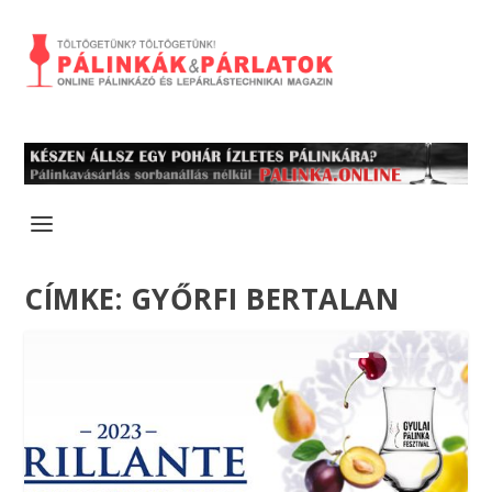
CÍMKE:
GYŐRFI BERTALAN