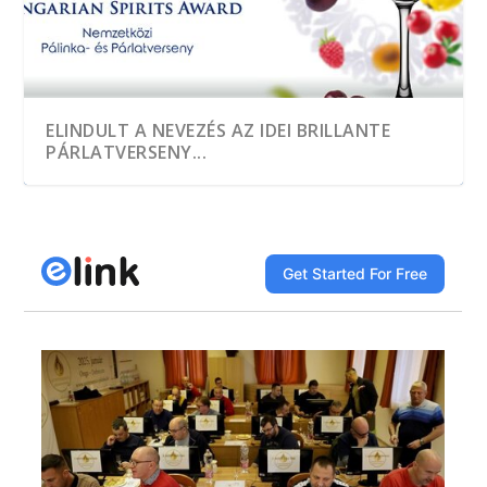
ELINDULT A NEVEZÉS AZ IDEI BRILLANTE
PÁRLATVERSENY...
A HEGYKŐI 1 CSEPP PÁLINKAMANUFAKTÚRA
TÖBB, MINT EZER MINTÁT KÓSTOLTAK A
A JÓ PÁLINKA GAZDASÁGI ÉRTÉK
DÍJNYERTES PÁLINKA NINCS ALKOTÁS ÉS
A GYÜMÖLCS LEGJAVÁT ZÁRJÁK BE AZ