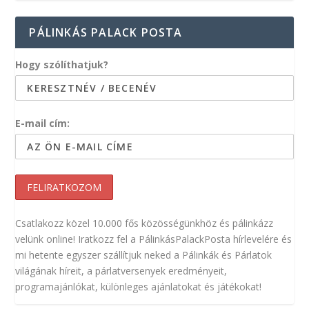
PÁLINKÁS PALACK POSTA
Hogy szólíthatjuk?
E-mail cím:
Csatlakozz közel 10.000 fős közösségünkhöz és pálinkázz
velünk online! Iratkozz fel a PálinkásPalackPosta hírlevelére és
mi hetente egyszer szállítjuk neked a Pálinkák és Párlatok
világának híreit, a párlatversenyek eredményeit,
programajánlókat, különleges ajánlatokat és játékokat!