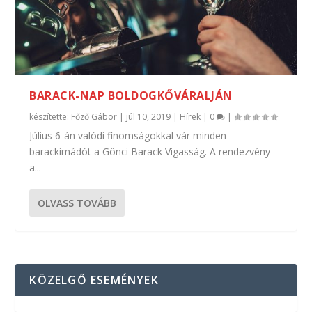
BARACK-NAP BOLDOGKŐVÁRALJÁN
készítette:
Főző Gábor
|
júl 10, 2019
|
Hírek
|
0
|
Július 6-án valódi finomságokkal vár minden
barackimádót a Gönci Barack Vigasság. A rendezvény
a...
OLVASS TOVÁBB
KÖZELGŐ ESEMÉNYEK