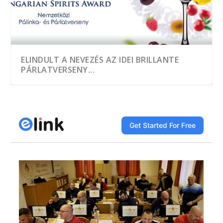
ELINDULT A NEVEZÉS AZ IDEI BRILLANTE
PÁRLATVERSENY...
A HEGYKŐI 1 CSEPP PÁLINKAMANUFAKTÚRA
TÖBB, MINT EZER MINTÁT KÓSTOLTAK A
A JÓ PÁLINKA GAZDASÁGI ÉRTÉK
DÍJNYERTES PÁLINKA NINCS ALKOTÁS ÉS
A GYÜMÖLCS LEGJAVÁT ZÁRJÁK BE AZ