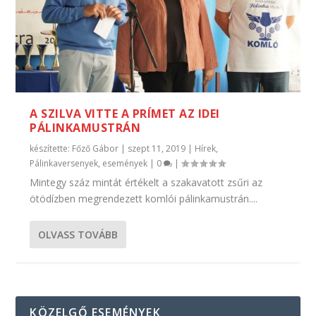
A SZILVA VITTE A PRÍMET AZ IDEI
PÁLINKAMUSTRÁN
készítette:
Főző Gábor
|
szept 11, 2019
|
Hírek
,
Pálinkaversenyek, események
|
0
|
Mintegy száz mintát értékelt a szakavatott zsűri az
ötödízben megrendezett komlói pálinkamustrán....
OLVASS TOVÁBB
KÖZELGŐ ESEMÉNYEK