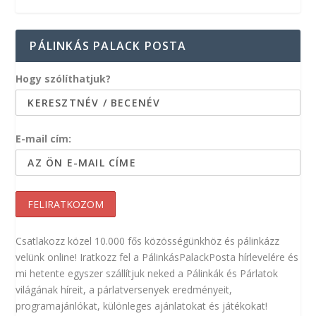
PÁLINKÁS PALACK POSTA
Hogy szólíthatjuk?
E-mail cím:
Csatlakozz közel 10.000 fős közösségünkhöz és pálinkázz
velünk online! Iratkozz fel a PálinkásPalackPosta hírlevelére és
mi hetente egyszer szállítjuk neked a Pálinkák és Párlatok
világának híreit, a párlatversenyek eredményeit,
programajánlókat, különleges ajánlatokat és játékokat!