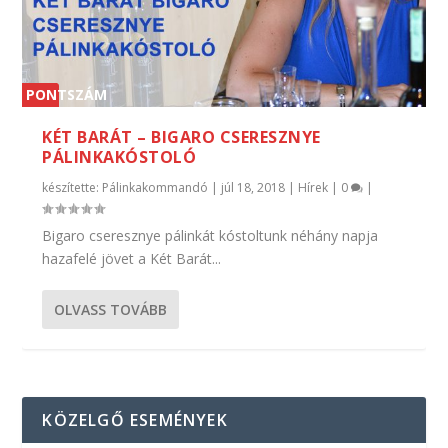
PONTSZÁM
0 %
KÉT BARÁT – BIGARO CSERESZNYE
PÁLINKAKÓSTOLÓ
készítette:
Pálinkakommandó
|
júl 18, 2018
|
Hírek
|
0
|
Bigaro cseresznye pálinkát kóstoltunk néhány napja
hazafelé jövet a Két Barát...
OLVASS TOVÁBB
KÖZELGŐ ESEMÉNYEK