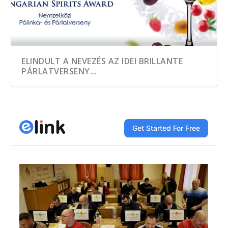
ELINDULT A NEVEZÉS AZ IDEI BRILLANTE
PÁRLATVERSENY...
A HEGYKŐI 1 CSEPP PÁLINKAMANUFAKTÚRA
TÖBB, MINT EZER MINTÁT KÓSTOLTAK A
A JÓ PÁLINKA GAZDASÁGI ÉRTÉK
DÍJNYERTES PÁLINKA NINCS ALKOTÁS ÉS
A GYÜMÖLCS LEGJAVÁT ZÁRJÁK BE AZ