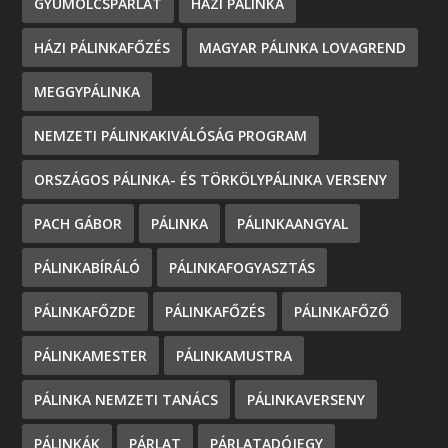
GYÜMÖLCSPÁRLAT
HÁZI PÁLINKA
HÁZI PÁLINKAFŐZÉS
MAGYAR PÁLINKA LOVAGREND
MEGGYPÁLINKA
NEMZETI PÁLINKAKIVÁLÓSÁG PROGRAM
ORSZÁGOS PÁLINKA- ÉS TÖRKÖLYPÁLINKA VERSENY
PACH GÁBOR
PÁLINKA
PÁLINKAANGYAL
PÁLINKABÍRÁLÓ
PÁLINKAFOGYASZTÁS
PÁLINKAFŐZDE
PÁLINKAFŐZÉS
PÁLINKAFŐZŐ
PÁLINKAMESTER
PÁLINKAMUSTRA
PÁLINKA NEMZETI TANÁCS
PÁLINKAVERSENY
PÁLINKÁK
PÁRLAT
PÁRLATADÓJEGY