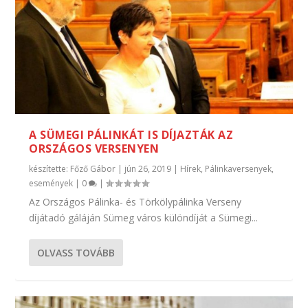
A SÜMEGI PÁLINKÁT IS DÍJAZTÁK AZ
ORSZÁGOS VERSENYEN
készítette:
Főző Gábor
|
jún 26, 2019
|
Hírek
,
Pálinkaversenyek,
események
|
0
|
Az Országos Pálinka- és Törkölypálinka Verseny
díjátadó gáláján Sümeg város különdíját a Sümegi...
OLVASS TOVÁBB