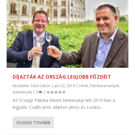
DÍJAZTÁK AZ ORSZÁG LEGJOBB FŐZDÉIT
készítette:
Főző Gábor
|
jún 22, 2019
|
Hírek
,
Pálinkaversenyek,
események
|
0
|
Az 1Csepp Pálinka fekete berkenyéje lett 2019-ben a
legjobb. Csalló Jenő, Márton János és Lovász...
OLVASS TOVÁBB