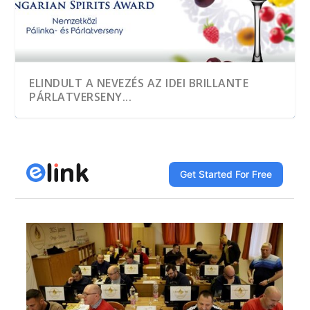
ELINDULT A NEVEZÉS AZ IDEI BRILLANTE
PÁRLATVERSENY...
A HEGYKŐI 1 CSEPP PÁLINKAMANUFAKTÚRA
TÖBB, MINT EZER MINTÁT KÓSTOLTAK A
A JÓ PÁLINKA GAZDASÁGI ÉRTÉK
DÍJNYERTES PÁLINKA NINCS ALKOTÁS ÉS
A GYÜMÖLCS LEGJAVÁT ZÁRJÁK BE AZ