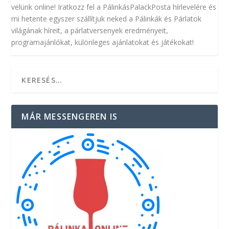
velünk online! Iratkozz fel a PálinkásPalackPosta hírlevelére és
mi hetente egyszer szállítjuk neked a Pálinkák és Párlatok
világának híreit, a párlatversenyek eredményeit,
programajánlókat, különleges ajánlatokat és játékokat!
MÁR MESSENGEREN IS