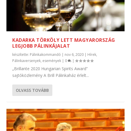
KADARKA TÖRKÖLY LETT MAGYARORSZÁG
LEGJOBB PÁLINKÁJALAT
készítette:
Pálinkakommandó
|
nov 6, 2020
|
Hírek
,
Pálinkaversenyek, események
|
0
|
„Brillante 2020 Hungarian Spirits Award”
sajtóközlemény A Brill Pálinkaház érlelt...
OLVASS TOVÁBB