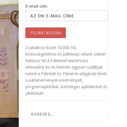
E-mail cím:
Csatlakozz közel 10.000 fős
közösségünkhöz és pálinkázz velünk online!
Iratkozz fel a PálinkásPalackPosta
hírlevelére és mi hetente egyszer szállítjuk
neked a Pálinkák és Párlatok világának híreit,
a párlatversenyek eredményeit,
programajánlókat, különleges ajánlatokat és
játékokat!