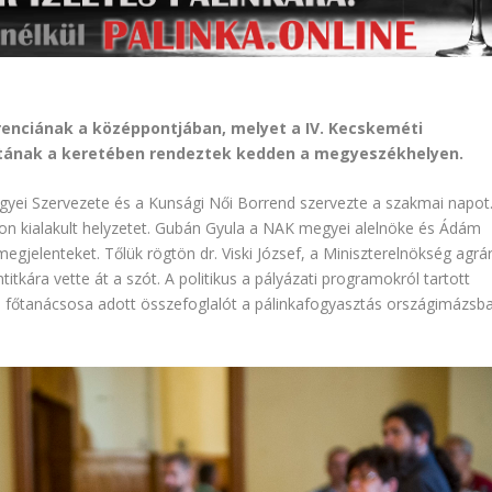
erenciának a középpontjában, melyet a IV. Kecskeméti
atának a keretében rendeztek kedden a megyeszékhelyen.
yei Szervezete és a
Kunsági Női Borrend
szervezte a szakmai napot
con kialakult helyzetet. Gubán Gyula a NAK megyei alelnöke és Ádám
egjelenteket. Tőlük rögtön dr. Viski József, a Miniszterelnökség agrár
titkára vette át a szót. A politikus a pályázati programokról tartott
ium főtanácsosa adott összefoglalót a pálinkafogyasztás országimázsb