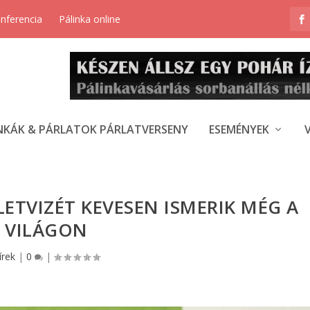
onferencia
Pálinka online
NKÁK & PÁRLATOK PÁRLATVERSENY
ESEMÉNYEK
ETVIZÉT KEVESEN ISMERIK MÉG A
VILÁGON
írek
|
0
|