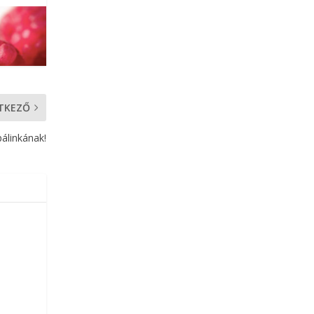
TKEZŐ
álinkának!