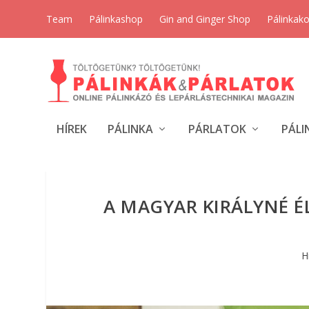
Team
Pálinkashop
Gin and Ginger Shop
Pálinkak
HÍREK
PÁLINKA
PÁRLATOK
PÁLI
A MAGYAR KIRÁLYNÉ ÉL
H