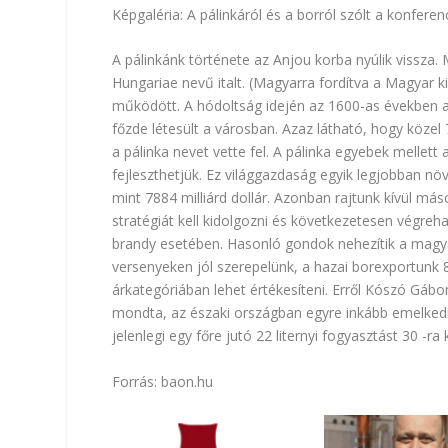
Képgaléria: A pálinkáról és a borról szólt a konferenc
A pálinkánk története az Anjou korba nyúlik vissza.
Hungariae nevű italt. (Magyarra fordítva a Magyar ki
működött. A hódoltság idején az 1600-as években a 
főzde létesült a városban. Azaz látható, hogy közel
a pálinka nevet vette fel. A pálinka egyebek mellett
fejleszthetjük. Ez világgazdaság egyik legjobban n
mint 7884 milliárd dollár. Azonban rajtunk kívül má
stratégiát kell kidolgozni és következetesen végreh
brandy esetében. Hasonló gondok nehezítik a magyar
versenyeken jól szerepelünk, a hazai borexportunk 80
árkategóriában lehet értékesíteni. Erről Kószó Gá
mondta, az északi országban egyre inkább emelkedik
jelenlegi egy főre jutó 22 liternyi fogyasztást 30 -r
Forrás:
baon.hu