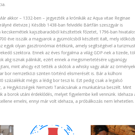
ia.
 Már akkor – 1332-ben – jegyezték a krónikák az Aqua vitae Reginae
rályné életvize.) Később 1438-ban felvidéki Bártfán szeszgyár is
kecskemétiek kajszibarackból készítettek főzetet, 1796-ban hivatalo
 700 éve isszák a magyarok a gyümölcsből készített italt, mely időköz
 az egyik olyan gasztronómiai értékünk, amely segítségével a turizmus
övekedő szektora. Ennek az éves forgalma a világ GDP-nek a tizede, t
sok alig isznak pálinkát, ezért ennek a megismertetésére ugyanúgy
ajtani, mint ahogy ezt tették a skótok a whisky vagy akár az örmények
 bor nemzetközi szinten történő elismerését is. Bár a külhoni
 százalékát mégis a lédig bor teszi ki. Ezt pedig csak a legalsó
bor, a Hegyközségek Nemzeti Tanácsának a munkatársa beszélt. Mint
 a borok utáni érdeklődés, melyet figyelembe kell vennünk. Idehaza 
a kellene emelni, ennyi már volt idehaza, a próbálkozás nem lehetetlen.