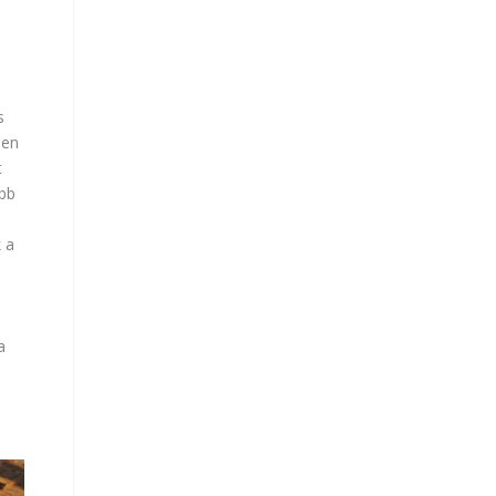
s
ben
t
öbb
 a
a