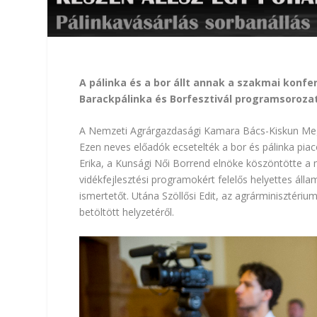
A pálinka és a bor állt annak a szakmai konf
Barackpálinka és Borfesztivál programsoroz
A
Nemzeti Agrárgazdasági Kamara
Bács-Kiskun Meg
Ezen neves előadók ecsetelték a bor és pálinka pia
Erika, a Kunsági Női Borrend elnöke köszöntötte a m
vidékfejlesztési programokért felelős helyettes állam
ismertetőt. Utána Szöllősi Edit, az agrárminisztér
betöltött helyzetéről.