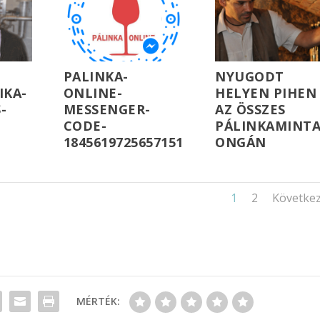
PALINKA-
NYUGODT
IKA-
ONLINE-
HELYEN PIHEN
-
MESSENGER-
AZ ÖSSZES
CODE-
PÁLINKAMINT
1845619725657151
ONGÁN
1
2
Követke
MÉRTÉK: