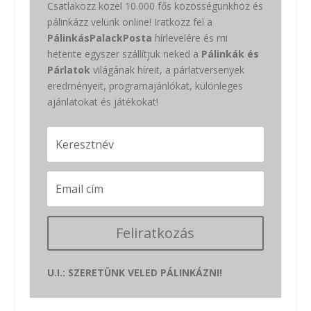
Csatlakozz közel 10.000 fős közösségünkhöz és
pálinkázz velünk online! Iratkozz fel a
PálinkásPalackPosta
hírlevelére és mi
hetente egyszer szállítjuk neked a
Pálinkák és
Párlatok
világának híreit, a párlatversenyek
eredményeit, programajánlókat, különleges
ajánlatokat és játékokat!
Feliratkozás
U.I.: SZERETÜNK VELED PÁLINKÁZNI!