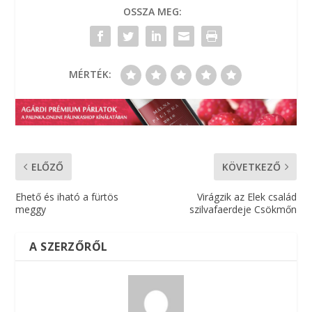
OSSZA MEG:
MÉRTÉK:
ELŐZŐ
KÖVETKEZŐ
Ehető és iható a fürtös
Virágzik az Elek család
meggy
szilvafaerdeje Csökmőn
A SZERZŐRŐL