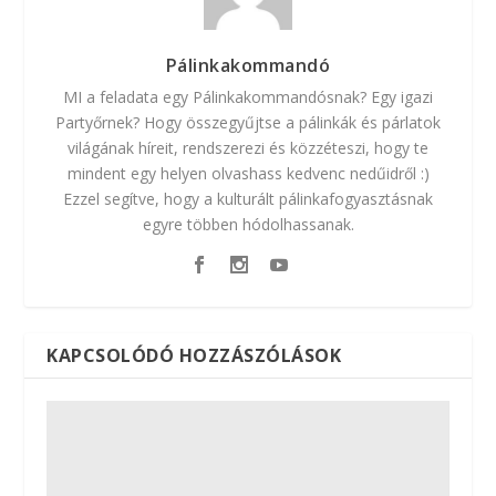
Pálinkakommandó
MI a feladata egy Pálinkakommandósnak? Egy igazi
Partyőrnek? Hogy összegyűjtse a pálinkák és párlatok
világának híreit, rendszerezi és közzéteszi, hogy te
mindent egy helyen olvashass kedvenc nedűidről :)
Ezzel segítve, hogy a kulturált pálinkafogyasztásnak
egyre többen hódolhassanak.
KAPCSOLÓDÓ HOZZÁSZÓLÁSOK