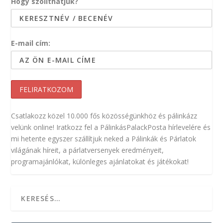
Hogy szólíthatjuk?
E-mail cím:
Csatlakozz közel 10.000 fős közösségünkhöz és pálinkázz
velünk online! Iratkozz fel a PálinkásPalackPosta hírlevelére és
mi hetente egyszer szállítjuk neked a Pálinkák és Párlatok
világának híreit, a párlatversenyek eredményeit,
programajánlókat, különleges ajánlatokat és játékokat!