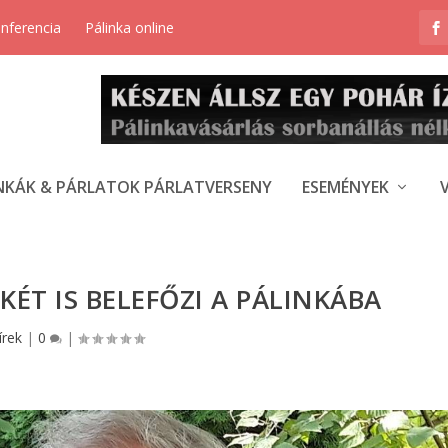
onferencia
Pálinka online
NKÁK & PÁRLATOK PÁRLATVERSENY
ESEMÉNYEK
KÉT IS BELEFŐZI A PÁLINKÁBA
írek
|
0
|