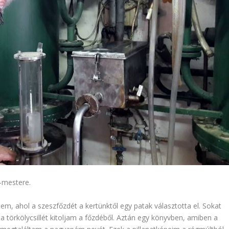
-mestere.
, ahol a szeszfőzdét a kertünktől egy patak választotta el. Sokat
 törkölycsillét kitoljam a főzdéből. Aztán egy könyvben, amiben a