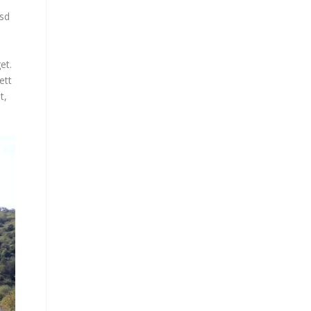
esd
et.
ett
t,