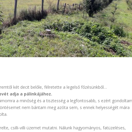
mtől két decit belőle, félretette a legelső főzésünkből…
evét adja a pálinkájához.
Számomra a minőség és a tisztesség a legfontosabb, s ezért gondolta
 döntésemet nem bántam meg azóta sem, s ennek helyességét mára
lta.
elte, csilli-villi üzemet mutatni. Nálunk hagyományos, fatüzeléses,