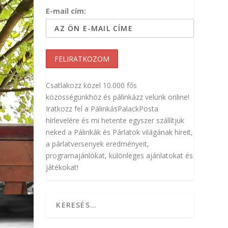
E-mail cím:
Csatlakozz közel 10.000 fős
közösségünkhöz és pálinkázz velünk online!
Iratkozz fel a PálinkásPalackPosta
hírlevelére és mi hetente egyszer szállítjuk
neked a Pálinkák és Párlatok világának híreit,
a párlatversenyek eredményeit,
programajánlókat, különleges ajánlatokat és
játékokat!