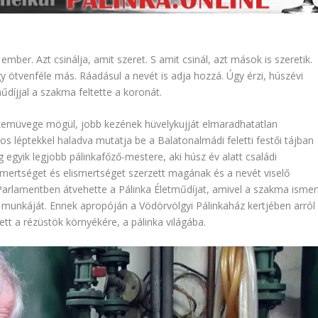
ember. Azt csinálja, amit szeret. S amit csinál, azt mások is szeretik.
gy ötvenféle más. Ráadásul a nevét is adja hozzá. Úgy érzi, húszévi
űdíjjal a szakma feltette a koronát.
emüvege mögül, jobb kezének hüvelykujját elmaradhatatlan
os léptekkel haladva mutatja be a Balatonalmádi feletti festői tájban
egyik legjobb pálinkafőző-mestere, aki húsz év alatt családi
smertséget és elismertséget szerzett magának és a nevét viselő
arlamentben átvehette a Pálinka Életműdíjat, amivel a szakma ismer
ő munkáját. Ennek apropóján a Vödörvölgyi Pálinkaház kertjében arról
t a rézüstök környékére, a pálinka világába.