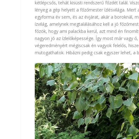
kétlépcsős, tehát kisüsti rendszerű főzdét talál. Vi
lényeg a gép helyett a főzőmester ízlésvilága. Mert a
egyforma év sem, és az évjárat, akár a boroknál, m
ízvilág, amelynek megtalálásához kell a jó főzőmes
főzök, hogy ami palackba kerül, azt mind én finomí
nagyon jó az ízlelőképessége. Így most már vagy ő
végeredményért mégiscsak én vagyok felelős, hisz
mutogathatok. Hibázni pedig csak egyszer lehet, a bi