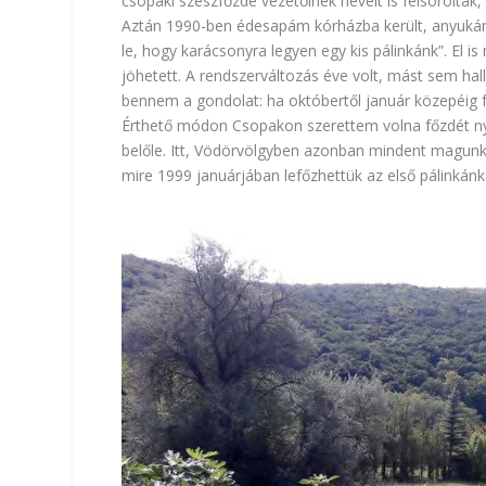
csopaki szeszfőzde vezetőinek neveit is felsorolták
Aztán 1990-ben édesapám kórházba került, anyukám 
le, hogy karácsonyra legyen egy kis pálinkánk”. El 
jöhetett. A rendszerváltozás éve volt, mást sem ha
bennem a gondolat: ha októbertől január közepéig fogl
Érthető módon Csopakon szerettem volna főzdét nyi
belőle. Itt, Vödörvölgyben azonban mindent magunkn
mire 1999 januárjában lefőzhettük az első pálinkánk