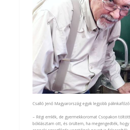
Csalló Jenő Magyarország egyik legjobb pálinkafőző
– Régi emlék, de gyermekkoromat Csopakon töltöttem
bóklásztam ott, és örültem, ha megengedték, hogy a