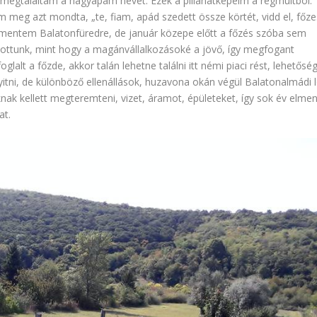
, megtaláltam a nagyapám nevét. Ezek a pillanatképeim a régmúltból.
meg azt mondta, „te, fiam, apád szedett össze körtét, vidd el, főz
is mentem Balatonfüredre, de január közepe előtt a főzés szóba sem
llottunk, mint hogy a magánvállalkozásoké a jövő, így megfogant
alt a főzde, akkor talán lehetne találni itt némi piaci rést, lehetőség
tni, de különböző ellenállások, huzavona okán végül Balatonalmádi l
ak kellett megteremteni, vizet, áramot, épületeket, így sok év elmen
at.