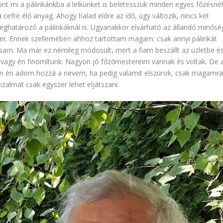
szont mi a pálinkánkba a lelkünket is beletesszük minden egyes főzésnél
 cefre élő anyag. Ahogy halad előre az idő, úgy változik, nincs két
eghatározó a pálinkáknál is. Ugyanakkor elvárható az állandó minősé
ter. Ennek szellemében ahhoz tartottam magam: csak annyi pálinkát
tsam. Ma már ez némileg módosult, mert a fiam beszállt az üzletbe é
, vagy én finomítunk. Nagyon jó főzőmestereim vannak és voltak. De 
en én adom hozzá a nevem, ha pedig valamit elszúrok, csak magamra
zalmat csak egyszer lehet eljátszani.