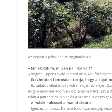
Az évjárat a pálinkánál is meghatározó
– Emlékszik rá, milyen pálinka volt?
– Vegyes. Éppen tavaly kaptam az akkori főzőmestere
– Érezhetően fontosnak tartja, hogy a saját n
– Ez tudatos elhatározás volt mindjárt az elején. 
hogy a nevemet adom ahhoz, amit csinálok. Ezt a
talán a partnereim, a piac és a szakma is visszaigazo
– A másik kulcsszó a manufaktúra.
– Igen, ez is fontos. Én nem tudok számítógép vezér