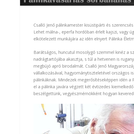
Csalló Jenő pálinkamester kisüstipárti és szerencsés 
Lehet málna-, eperfa hordóban érlelt kajszi, vagy ú
elkötelezett munkájára az idén elnyert Pálinka Életm
Barátságos, huncutul mosolygó szemmel kinéz a sz
nadrágtartójába akasztja, s túl a hetvenen is rugany
megbújó apró birodalmát. Csalló Jenő Magyarország 
vállalkozásával, hagyománytiszteletével országos i
pálinkáknak. Mindezek megerősítéseképpen idén a P
el a pálinka javára végzett két évtizedes kiemelked
beszélgettünk, vegyészmérnökként hogyan keveredet