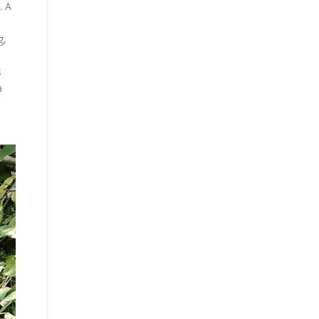
. A
g,
s
a