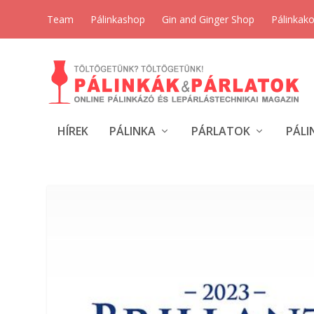
Team
Pálinkashop
Gin and Ginger Shop
Pálinkak
HÍREK
PÁLINKA
PÁRLATOK
PÁLI
CÍMKE:
TORNYOS