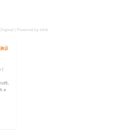
Original
|
Powered by elink
ERŰ
|
sélt,
nk a