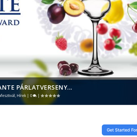
ANTE PÁRLATVERSENY...
afesztivál
,
Hírek
|
0
|