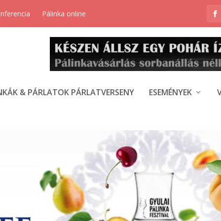
onferencia
Pálinka online
NKÁK & PÁRLATOK PÁRLATVERSENY
ESEMÉNYEK