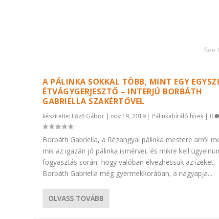
See 
A PÁLINKA SOKKAL TÖBB, MINT EGY EGYSZ
ÉTVÁGYGERJESZTŐ – INTERJÚ BORBÁTH
GABRIELLA SZAKÉRTŐVEL
készítette:
Főző Gábor
|
nov 19, 2019
|
Pálinkabíráló hírek
|
0
Borbáth Gabriella, a Rézangyal pálinka mestere arról me
mik az igazán jó pálinka ismérvei, és mikre kell ügyelnü
fogyasztás során, hogy valóban élvezhessük az ízeket.
Borbáth Gabriella még gyermekkorában, a nagyapja...
OLVASS TOVÁBB