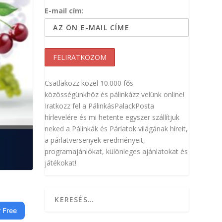
E-mail cím:
Csatlakozz közel 10.000 fős
közösségünkhöz és pálinkázz velünk online!
Iratkozz fel a PálinkásPalackPosta
hírlevelére és mi hetente egyszer szállítjuk
neked a Pálinkák és Párlatok világának híreit,
a párlatversenyek eredményeit,
programajánlókat, különleges ajánlatokat és
játékokat!