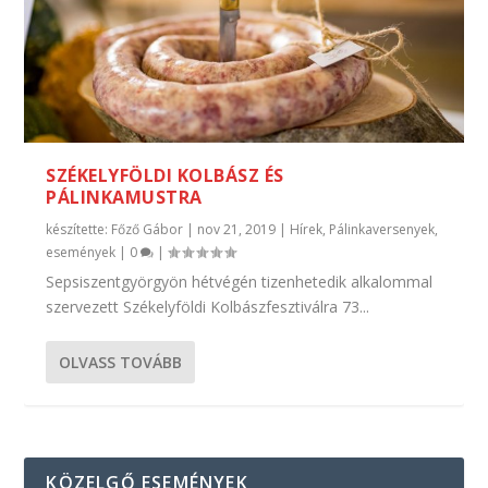
SZÉKELYFÖLDI KOLBÁSZ ÉS
PÁLINKAMUSTRA
készítette:
Főző Gábor
|
nov 21, 2019
|
Hírek
,
Pálinkaversenyek,
események
|
0
|
Sepsiszentgyörgyön hétvégén tizenhetedik alkalommal
szervezett Székelyföldi Kolbászfesztiválra 73...
OLVASS TOVÁBB
KÖZELGŐ ESEMÉNYEK