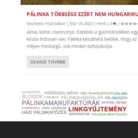
PÁLINKA TÖBBSÉGE EZÉRT NEM HUNGARIK
készítette:
Főző Gábor
|
febr 19, 2020
|
Hírek
|
0
|
Alma, körte, cseresznye. Ezekben a gyümölcsökben eg
közös biztosan van. Pálinka készíthető belőlük. Hogy az 
milyen minőségű, sok minden befolyásolja.
OLVASS TOVÁBB