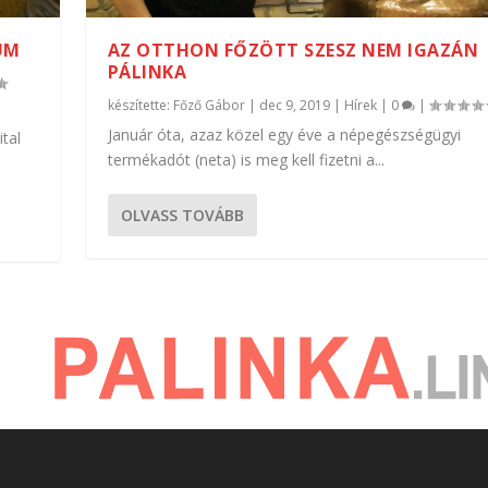
UM
AZ OTTHON FŐZÖTT SZESZ NEM IGAZÁN
PÁLINKA
készítette:
Főző Gábor
|
dec 9, 2019
|
Hírek
|
0
|
y
Január óta, azaz közel egy éve a népegészségügyi
ital
termékadót (neta) is meg kell fizetni a...
OLVASS TOVÁBB