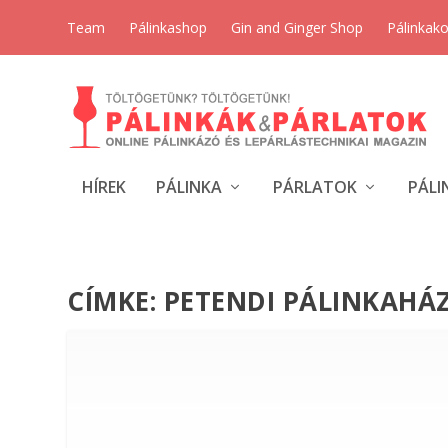
Team
Pálinkashop
Gin and Ginger Shop
Pálinkak
HÍREK
PÁLINKA
PÁRLATOK
PÁLI
CÍMKE:
PETENDI PÁLINKAHÁ