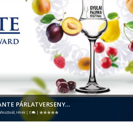
ANTE PÁRLATVERSENY...
afesztivál
,
Hírek
|
0
|