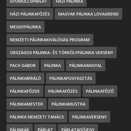
GYÜMÖLCSPÁRLAT
HÁZI PÁLINKA
HÁZI PÁLINKAFŐZÉS
MAGYAR PÁLINKA LOVAGREND
MEGGYPÁLINKA
NEMZETI PÁLINKAKIVÁLÓSÁG PROGRAM
ORSZÁGOS PÁLINKA- ÉS TÖRKÖLYPÁLINKA VERSENY
PACH GÁBOR
PÁLINKA
PÁLINKAANGYAL
PÁLINKABÍRÁLÓ
PÁLINKAFOGYASZTÁS
PÁLINKAFŐZDE
PÁLINKAFŐZÉS
PÁLINKAFŐZŐ
PÁLINKAMESTER
PÁLINKAMUSTRA
PÁLINKA NEMZETI TANÁCS
PÁLINKAVERSENY
PÁLINKÁK
PÁRLAT
PÁRLATADÓJEGY