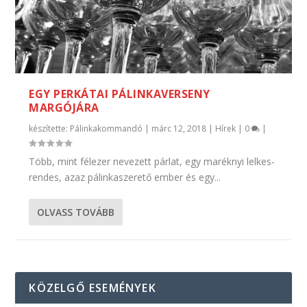
EGY PERKÁTAI PÁLINKAVERSENY
MARGÓJÁRA
készítette:
Pálinkakommandó
|
márc 12, 2018
|
Hírek
|
0
|
Több, mint félezer nevezett párlat, egy maréknyi lelkes-
rendes, azaz pálinkaszerető ember és egy...
OLVASS TOVÁBB
KÖZELGŐ ESEMÉNYEK