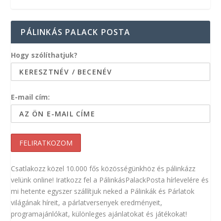
PÁLINKÁS PALACK POSTA
Hogy szólíthatjuk?
E-mail cím:
Csatlakozz közel 10.000 fős közösségünkhöz és pálinkázz
velünk online! Iratkozz fel a PálinkásPalackPosta hírlevelére és
mi hetente egyszer szállítjuk neked a Pálinkák és Párlatok
világának híreit, a párlatversenyek eredményeit,
programajánlókat, különleges ajánlatokat és játékokat!