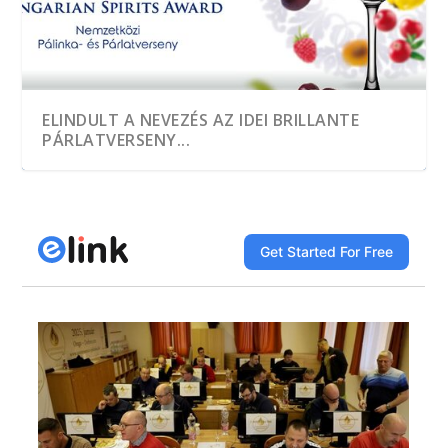
ELINDULT A NEVEZÉS AZ IDEI BRILLANTE
PÁRLATVERSENY...
A HEGYKŐI 1 CSEPP PÁLINKAMANUFAKTÚRA
TÖBB, MINT EZER MINTÁT KÓSTOLTAK A
A JÓ PÁLINKA GAZDASÁGI ÉRTÉK
DÍJNYERTES PÁLINKA NINCS ALKOTÁS ÉS
A GYÜMÖLCS LEGJAVÁT ZÁRJÁK BE AZ